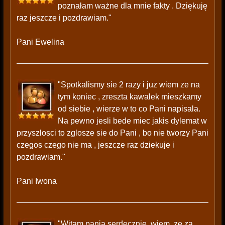
poznałam ważne dla mnie fakty . Dziękuję
raz jeszcze i pozdrawiam."
Pani Ewelina
"Spotkalismy sie 2 razy i juz wiem ze na
tym koniec , zreszta kawalek mieszkamy
od siebie , wierze w to co Pani napisala.
Na pewno jesli bede miec jakis dylemat w
przyszlosci to zglosze sie do Pani , bo nie tworzy Pani
czegos czego nie ma , jeszcze raz dziekuje i
pozdrawiam."
Pani Iwona
"Witam pania serdecznie, wiem, ze za