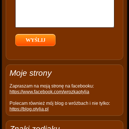
s
f
i
e
l
d
e
m
p
t
Moje strony
y
.
Zapraszam na moją stronę na facebooku:
https://www.facebook.com/wrozkaotylia
Polecam również mój blog o wróżbach i nie tylko:
https://blog.otylia.pl
Znaki zodiaku