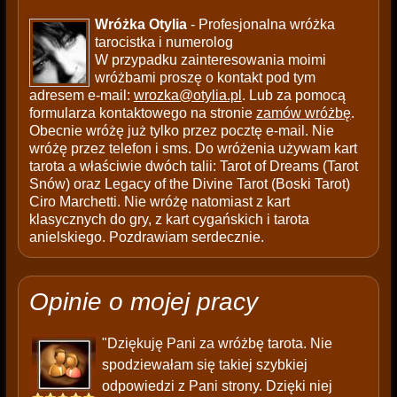
Wróżka Otylia
- Profesjonalna wróżka
tarocistka i numerolog
W przypadku zainteresowania moimi
wróżbami proszę o kontakt pod tym
adresem e-mail:
wrozka@otylia.pl
. Lub za pomocą
formularza kontaktowego na stronie
zamów wróżbę
.
Obecnie wróżę już tylko przez pocztę e-mail. Nie
wróżę przez telefon i sms. Do wróżenia używam kart
tarota a właściwie dwóch talii: Tarot of Dreams (Tarot
Snów) oraz Legacy of the Divine Tarot (Boski Tarot)
Ciro Marchetti. Nie wróżę natomiast z kart
klasycznych do gry, z kart cygańskich i tarota
anielskiego. Pozdrawiam serdecznie.
Opinie o mojej pracy
"Dziękuję Pani za wróżbę tarota. Nie
spodziewałam się takiej szybkiej
odpowiedzi z Pani strony. Dzięki niej