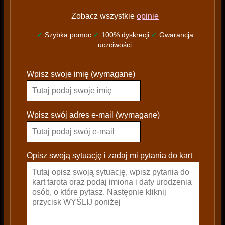
Zobacz wszystkie
opinie
✔
Szybka pomoc
✔
100% dyskrecji
✔
Gwarancja
uczciwości
P
Wpisz swoje imię (wymagane)
l
e
a
s
Wpisz swój adres e-mail (wymagane)
e
l
e
Opisz swoją sytuację i zadaj mi pytania do kart
a
v
e
t
h
i