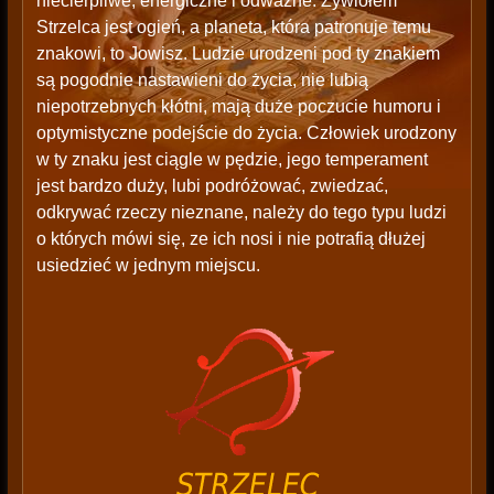
niecierpliwe, energiczne i odważne. Żywiołem
Strzelca jest ogień, a planeta, która patronuje temu
znakowi, to Jowisz. Ludzie urodzeni pod ty znakiem
są pogodnie nastawieni do życia, nie lubią
niepotrzebnych kłótni, mają duże poczucie humoru i
optymistyczne podejście do życia. Człowiek urodzony
w ty znaku jest ciągle w pędzie, jego temperament
jest bardzo duży, lubi podróżować, zwiedzać,
odkrywać rzeczy nieznane, należy do tego typu ludzi
o których mówi się, ze ich nosi i nie potrafią dłużej
usiedzieć w jednym miejscu.