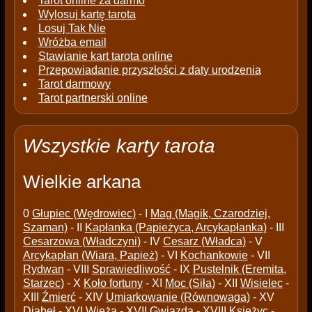
Tarot online za darmo
Wylosuj kartę tarota
Losuj Tak Nie
Wróżba email
Stawianie kart tarota online
Przepowiadanie przyszłości z daty urodzenia
Tarot darmowy
Tarot partnerski online
Wszystkie karty tarota
Wielkie arkana
0
Głupiec (Wędrowiec)
- I
Mag (Magik, Czarodziej,
Szaman)
- II
Kapłanka (Papieżyca, Arcykapłanka)
- III
Cesarzowa (Władczyni)
- IV
Cesarz (Władca)
- V
Arcykapłan (Wiara, Papież)
- VI
Kochankowie
- VII
Rydwan
- VIII
Sprawiedliwość
- IX
Pustelnik (Eremita,
Starzec)
- X
Koło fortuny
- XI
Moc (Siła)
- XII
Wisielec
-
XIII
Źmierć
- XIV
Umiarkowanie (Równowaga)
- XV
Diabeł
- XVI
Wieża
- XVII
Gwiazda
- XVIII
Księżyc
-