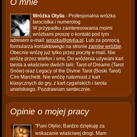
O mnie
Wróżka Otylia
- Profesjonalna wróżka
tarocistka i numerolog
W przypadku zainteresowania moimi
wróżbami proszę o kontakt pod tym
adresem e-mail:
wrozka@otylia.pl
. Lub za pomocą
formularza kontaktowego na stronie
zamów wróżbę
.
Obecnie wróżę już tylko przez pocztę e-mail. Nie
wróżę przez telefon i sms. Do wróżenia używam kart
tarota a właściwie dwóch talii: Tarot of Dreams (Tarot
Snów) oraz Legacy of the Divine Tarot (Boski Tarot)
Ciro Marchetti. Nie wróżę natomiast z kart
klasycznych do gry, z kart cygańskich i tarota
anielskiego. Pozdrawiam serdecznie.
Opinie o mojej pracy
“Pani Otylio; Bardzo dziękuję za
wskazanie właściwej drogi. Mam