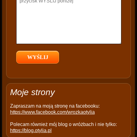
h
i
s
f
i
e
l
d
e
m
p
t
Moje strony
y
.
Zapraszam na moją stronę na facebooku:
https://www.facebook.com/wrozkaotylia
Polecam również mój blog o wróżbach i nie tylko:
https://blog.otylia.pl