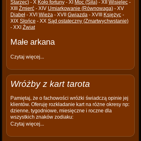
Starzec)
- X
Koło fortuny
- XI
Moc (Siła)
- XII
Wisielec
-
XIII
Źmierć
- XIV
Umiarkowanie (Równowaga)
- XV
Diabeł
- XVI
Wieża
- XVII
Gwiazda
- XVIII
Księżyc
-
XIX
Słońce
- XX
Sąd ostateczny (Zmartwychwstanie)
- XXI
Źwiat
Małe arkana
Czytaj więcej...
Wróżby z kart tarota
Pamiętaj, że o fachowości wróżki świadczą opinie jej
klientów. Oferuję rozkładanie kart na różne okresy np:
dzienne, tygodniowe, miesięczne i roczne dla
wszystkich znaków zodiaku:
Czytaj więcej...