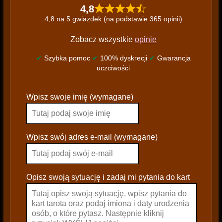
4,8
4,8 na 5 gwiazdek (na podstawie 365 opinii)
Zobacz wszystkie
opinie
✔
Szybka pomoc
✔
100% dyskrecji
✔
Gwarancja
uczciwości
P
Wpisz swoje imię (wymagane)
l
e
a
s
Wpisz swój adres e-mail (wymagane)
e
l
e
Opisz swoją sytuację i zadaj mi pytania do kart
a
v
e
t