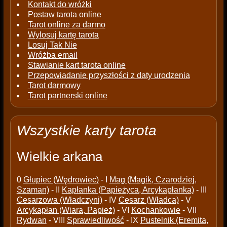
Kontakt do wróżki
Postaw tarota online
Tarot online za darmo
Wylosuj kartę tarota
Losuj Tak Nie
Wróżba email
Stawianie kart tarota online
Przepowiadanie przyszłości z daty urodzenia
Tarot darmowy
Tarot partnerski online
Wszystkie karty tarota
Wielkie arkana
0
Głupiec (Wędrowiec)
- I
Mag (Magik, Czarodziej,
Szaman)
- II
Kapłanka (Papieżyca, Arcykapłanka)
- III
Cesarzowa (Władczyni)
- IV
Cesarz (Władca)
- V
Arcykapłan (Wiara, Papież)
- VI
Kochankowie
- VII
Rydwan
- VIII
Sprawiedliwość
- IX
Pustelnik (Eremita,