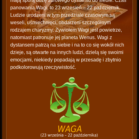
mają sporą dozę zdrowego dystansu do siebie. Czas
panowania Wagi, to 23 wrzesień – 22 październik.
Ludzie urodzeni w tym przedziale czasowym są
weseli, uśmiechnięci, obdarzeni szczególnym
rodzajem charyzmy. Żywiołem Wagi jest powietrze,
natomiast patronuje jej planeta Wenus. Wagi z
dystansem patrzą na siebie i na to co się wokół nich
dzieje, są otwarte na innych ludzi, dzielą się swoimi
emocjami, niekiedy popadają w przesadę i zbytnio
podkolorowują rzeczywistość.