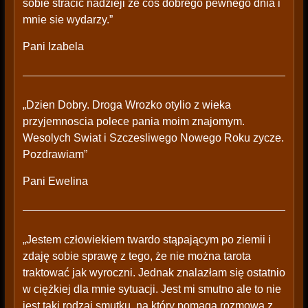
sobie stracic nadzieji ze cos dobrego pewnego dnia i
mnie sie wydarzy.”
Pani Izabela
„Dzien Dobry. Droga Wrozko otylio z wieka
przyjemnoscia polece pania moim znajomym.
Wesolych Swiat i Szczesliwego Nowego Roku zycze.
Pozdrawiam”
Pani Ewelina
„Jestem człowiekiem twardo stąpającym po ziemii i
zdaję sobie sprawę z tego, że nie można tarota
traktować jak wyroczni. Jednak znalazłam się ostatnio
w ciężkiej dla mnie sytuacji. Jest mi smutno ale to nie
jest taki rodzaj smutku, na który pomaga rozmowa z