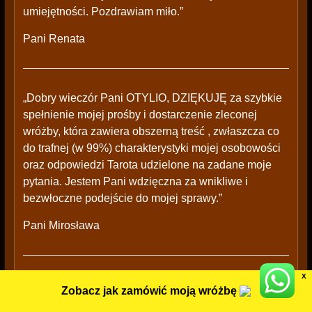
umiejętności. Pozdrawiam miło.”
Pani Renata
„Dobry wieczór Pani OTYLIO, DZIĘKUJĘ za szybkie
spełnienie mojej prośby i dostarczenie zleconej
wróżby, która zawiera obszerną treść , zwłaszcza co
do trafnej (w 99%) charakterystyki mojej osobowości
oraz odpowiedzi Tarota udzielone na zadane moje
pytania. Jestem Pani wdzięczna za wnikliwe i
bezwłoczne podejście do mojej sprawy.”
Pani Mirosława
X
„Dzień dobry, Pani wróżba otworzył mi oczy i już na
Zobacz jak zamówić moją wróżbę
pewno nie będę się łudzić że kiedykolwiek będziemy