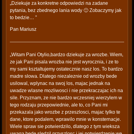
„Dziekuje za konkretne odpowiedzi na zadane
pytania, bez zbednego lania wody 🙂 Zobaczymy jak
to bedzie… ”
Pan Mariusz
„Witam Pani Otylio,bardzo dziekuje za wrozbe. Wiem,
ze jak Pani pisala wrozba nie jest wyrocznia, i ze to
my sami ksztaltujemy ostatecznie nasz los. To bardzo
madre slowa. Dlatego niezaleznie od wrozby bede
usilowal, wplynac na swoj los, majac jednak na
uwadze wlasne mozliwosci i nie przekraczajac ich na
sile. Przyznam, ze nie bardzo wczesniej wierzylem w
tego rodzaju przepowiednie, ale to, co Pani mi
przekazala jako wrozbe z przeszlosci, majac tylko te
dane, ktore podalem, wprawilo mnie w konsternacje.
Wiele spraw sie potwierdzilo, dlatego z tym wieksza
uwaga bede sledzil przyszlosc i jej potwierdzenie we