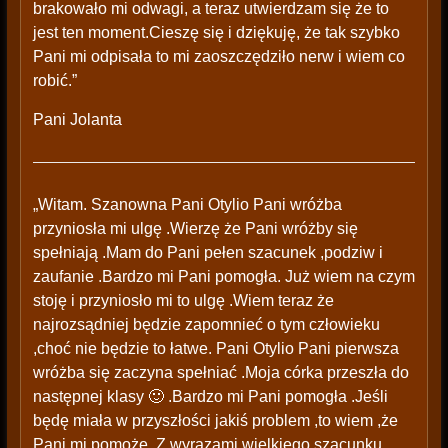
brakowało mi odwagi, a teraz utwierdzam się że to
jest ten moment.Cieszę się i dziękuję, że tak szybko
Pani mi odpisała to mi zaoszczędziło nerw i wiem co
robić.”
Pani Jolanta
„Witam. Szanowna Pani Otylio Pani wróżba
przyniosła mi ulgę .Wierzę że Pani wróżby się
spełniają .Mam do Pani pełen szacunek ,podziw i
zaufanie .Bardzo mi Pani pomogła. Już wiem na czym
stoję i przyniosło mi to ulgę .Wiem teraz że
najrozsądniej będzie zapomnieć o tym człowieku
,choć nie będzie to łatwe. Pani Otylio Pani pierwsza
wróżba się zaczyna spełniać .Moja córka przeszła do
następnej klasy 🙂 .Bardzo mi Pani pomogła .Jeśli
będę miała w przyszłości jakiś problem ,to wiem ,że
Pani mi pomoże .Z wyrazami wielkiego szacunku