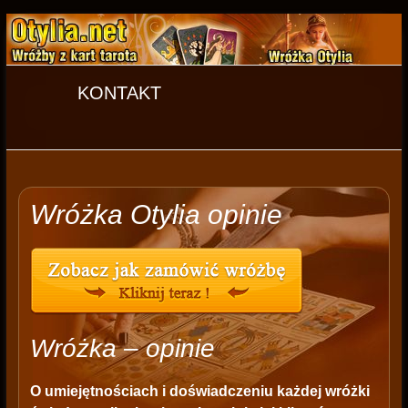
KONTAKT
Wróżka Otylia opinie
Wróżka – opinie
O umiejętnościach i doświadczeniu każdej wróżki