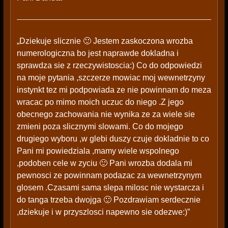
„Dziekuje slicznie 🙂 Jestem zaskoczona wrozba
numerologiczna bo jest naprawde dokladna i
sprawdza sie z rzeczywistoscia:) Co do odpowiedzi
na moje pytania ,szczerze mowiac moj wewnetrzyny
instynkt tez mi podpowiada ze nie powinnam do meza
wracac po mimo moich uczuc do niego .Z jego
obecnego zachowania nie wynika ze za wiele sie
zmieni poza slicznymi slowami. Co do mojego
drugiego wyboru ,w glebi duszy czuje dokladnie to co
Pani mi powiedziala ,mamy wiele wspolnego
,podoben cele w zyciu 🙂 Pani wrozba dodala mi
pewnosci ze powinnam podazac za wewnetrzynym
glosem .Czasami sama slepa milosc nie wystarcza i
do tanga trzeba dwojga 🙂 Pozdrawiam serdecznie
,dziekuje i w przyszlosci napewno sie odezwe:)”