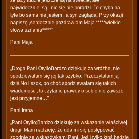
ze tacy ludzie jeszcze są na świecie, ale
najwidoczniej są , nic się nie poradzi. To chyba na
tyle bo sama nie jestem , a syn zagląda. Przy okazji
napiszę ,serdecznie pozdrawiam Maja *****wielkie
słowa uznania*****”
Pani Maja
„Droga Pani OtylioBardzo dziękuję za wróżbę, nie
spodziewałam się jej tak szybko. Przeczytałam ją
dziś.No i szok, bo choć spodziewałam się takich
wiadomości, to czytanie prawdy o sobie nie zawsze
jest przyjemne…”
Pani Irena
„Pani Otylio;Bardzo dziękuję za wskazanie właściwej
drogi. Mam nadzieję, że uda mi się postępować
zgodnie ze wskazówkami Pani. Jeśli tylko ktoś będzie