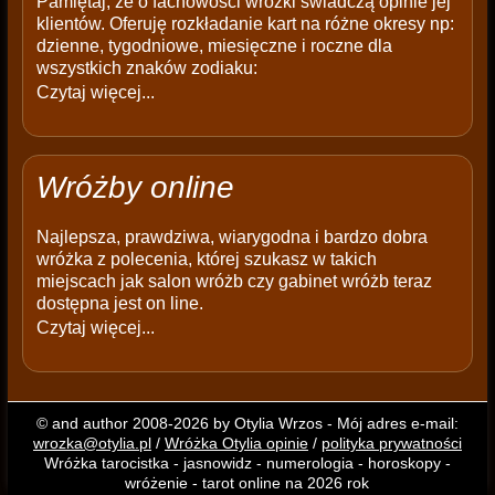
Pamiętaj, że o fachowości wróżki świadczą opinie jej
klientów. Oferuję rozkładanie kart na różne okresy np:
dzienne, tygodniowe, miesięczne i roczne dla
wszystkich znaków zodiaku:
Czytaj więcej...
Wróżby online
Najlepsza, prawdziwa, wiarygodna i bardzo dobra
wróżka z polecenia, której szukasz w takich
miejscach jak salon wróżb czy gabinet wróżb teraz
dostępna jest on line.
Czytaj więcej...
© and author 2008-2026 by Otylia Wrzos - Mój adres e-mail:
wrozka@otylia.pl
/
Wróżka Otylia opinie
/
polityka prywatności
Wróżka tarocistka - jasnowidz - numerologia - horoskopy -
wróżenie - tarot online na 2026 rok