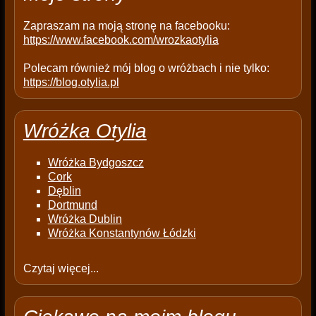
.
Zapraszam na moją stronę na facebooku:
https://www.facebook.com/wrozkaotylia
Polecam również mój blog o wróżbach i nie tylko:
https://blog.otylia.pl
Wróżka Otylia
Wróżka Bydgoszcz
Cork
Dęblin
Dortmund
Wróżka Dublin
Wróżka Konstantynów Łódzki
Czytaj więcej...