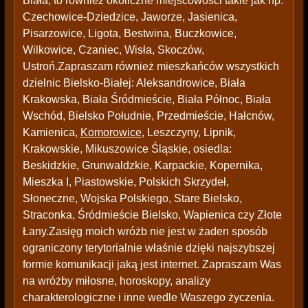
Biała, to również okoliczne miejscowości takie jak np:
Czechowice-Dziedzice, Jaworze, Jasienica,
Pisarzowice, Ligota, Bestwina, Buczkowice,
Wilkowice, Czaniec, Wisła, Skoczów,
Ustroń.Zapraszam również mieszkańców wszystkich
dzielnic Bielsko-Białej: Aleksandrowice, Biała
Krakowska, Biała Śródmieście, Biała Północ, Biała
Wschód, Bielsko Południe, Przedmieście, Hałcnów,
Kamienica,
Komorowice
, Leszczyny, Lipnik,
Krakowskie, Mikuszowice Śląskie, osiedla:
Beskidzkie, Grunwaldzkie, Karpackie, Kopernika,
Mieszka I, Piastowskie, Polskich Skrzydeł,
Słoneczne, Wojska Polskiego, Stare Bielsko,
Straconka, Śródmieście Bielsko, Wapienica czy Złote
Łany.Zasięg moich wróżb nie jest w żaden sposób
ograniczony terytorialnie właśnie dzięki najszybszej
formie komunikacji jaką jest internet. Zapraszam Was
na wróżby miłosne, horoskopy, analizy
charakterologiczne i inne wedle Waszego życzenia.