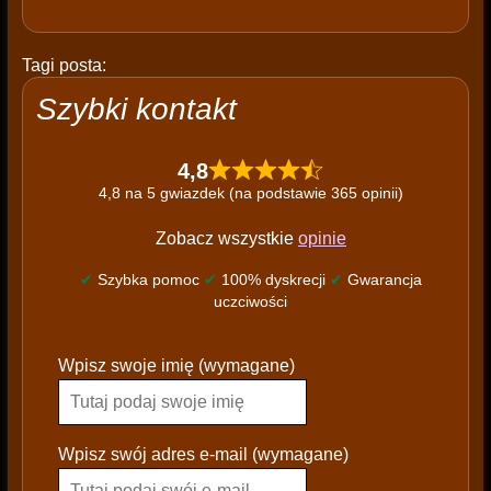
Tagi posta:
Szybki kontakt
4,8
4,8 na 5 gwiazdek (na podstawie 365 opinii)
Zobacz wszystkie
opinie
✔
Szybka pomoc
✔
100% dyskrecji
✔
Gwarancja
uczciwości
P
Wpisz swoje imię (wymagane)
l
e
a
s
Wpisz swój adres e-mail (wymagane)
e