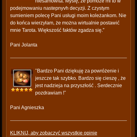
niesamowita. Myślę, że pomoże mi to w
podejmowaniu nastepnyvh decyzji. Z czystym
sumieniem polecę Pani usługi moim koleżankom. Nie
do końca wierzyłam, że można wirtualnie postawić
mnie Tarota. Większość faktów zgadza się.”
Pani Jolanta
"Bardzo Pani dziękuję za powróżenie i
jeszcze tak szybko. Bardzo się cieszę , że
jest nadzieja na przyszłość . Serdecznie
pozdrawiam !"
Pani Agnieszka
KLIKNIJ, aby zobaczyć wszystkie opinie