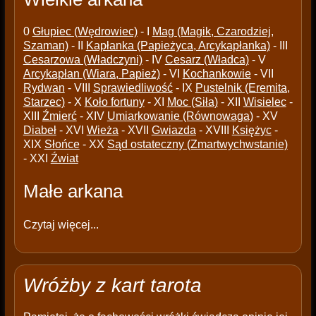
0
Głupiec (Wędrowiec)
- I
Mag (Magik, Czarodziej,
Szaman)
- II
Kapłanka (Papieżyca, Arcykapłanka)
- III
Cesarzowa (Władczyni)
- IV
Cesarz (Władca)
- V
Arcykapłan (Wiara, Papież)
- VI
Kochankowie
- VII
Rydwan
- VIII
Sprawiedliwość
- IX
Pustelnik (Eremita,
Starzec)
- X
Koło fortuny
- XI
Moc (Siła)
- XII
Wisielec
-
XIII
Źmierć
- XIV
Umiarkowanie (Równowaga)
- XV
Diabeł
- XVI
Wieża
- XVII
Gwiazda
- XVIII
Księżyc
-
XIX
Słońce
- XX
Sąd ostateczny (Zmartwychwstanie)
- XXI
Źwiat
Małe arkana
Czytaj więcej...
Wróżby z kart tarota