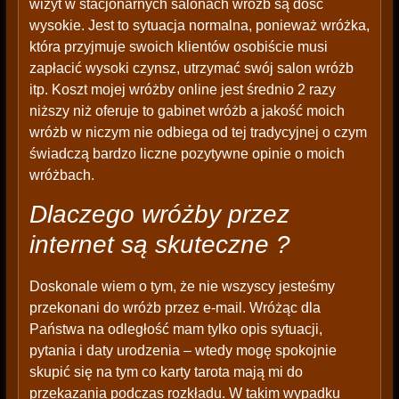
wizyt w stacjonarnych salonach wróżb są dość
wysokie. Jest to sytuacja normalna, ponieważ wróżka,
która przyjmuje swoich klientów osobiście musi
zapłacić wysoki czynsz, utrzymać swój salon wróżb
itp. Koszt mojej wróżby online jest średnio 2 razy
niższy niż oferuje to gabinet wróżb a jakość moich
wróżb w niczym nie odbiega od tej tradycyjnej o czym
świadczą bardzo liczne pozytywne opinie o moich
wróżbach.
Dlaczego wróżby przez
internet są skuteczne ?
Doskonale wiem o tym, że nie wszyscy jesteśmy
przekonani do wróżb przez e-mail. Wróżąc dla
Państwa na odległość mam tylko opis sytuacji,
pytania i daty urodzenia – wtedy mogę spokojnie
skupić się na tym co karty tarota mają mi do
przekazania podczas rozkładu. W takim wypadku