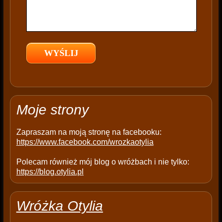
f
i
e
l
d
e
m
p
t
Moje strony
y
.
Zapraszam na moją stronę na facebooku:
https://www.facebook.com/wrozkaotylia
Polecam również mój blog o wróżbach i nie tylko:
https://blog.otylia.pl
Wróżka Otylia