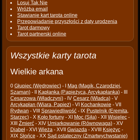
Losuj Tak Nie
Wróżba email
Stawianie kart tarota online
Przepowiadanie przyszłości z daty urodzenia
Tarot darmowy
Tarot partnerski online
Wszystkie karty tarota
Wielkie arkana
0
Głupiec (Wędrowiec)
- I
Mag (Magik, Czarodziej,
Szaman)
- II
Kapłanka (Papieżyca, Arcykapłanka)
- III
Cesarzowa (Władczyni)
- IV
Cesarz (Władca)
- V
Arcykapłan (Wiara, Papież)
- VI
Kochankowie
- VII
Rydwan
- VIII
Sprawiedliwość
- IX
Pustelnik (Eremita,
Starzec)
- X
Koło fortuny
- XI
Moc (Siła)
- XII
Wisielec
-
XIII
Źmierć
- XIV
Umiarkowanie (Równowaga)
- XV
Diabeł
- XVI
Wieża
- XVII
Gwiazda
- XVIII
Księżyc
-
XIX
Słońce
- XX
Sąd ostateczny (Zmartwychwstanie)