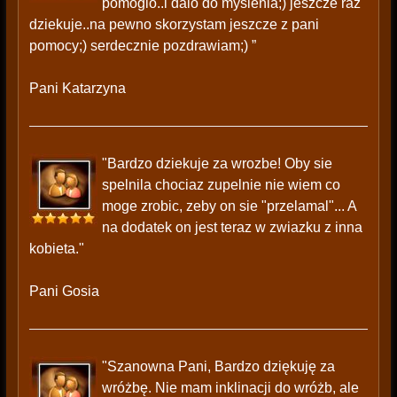
pomoglo..i dalo do myslenia;) jeszcze raz
dziekuje..na pewno skorzystam jeszcze z pani
pomocy;) serdecznie pozdrawiam;) ”
Pani Katarzyna
"Bardzo dziekuje za wrozbe! Oby sie
spelnila chociaz zupelnie nie wiem co
moge zrobic, zeby on sie "przelamal"... A
na dodatek on jest teraz w zwiazku z inna
kobieta."
Pani Gosia
"Szanowna Pani, Bardzo dziękuję za
wróżbę. Nie mam inklinacji do wróżb, ale