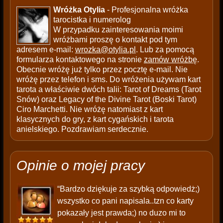
Wróżka Otylia
- Profesjonalna wróżka
tarocistka i numerolog
W przypadku zainteresowania moimi
wróżbami proszę o kontakt pod tym
adresem e-mail:
wrozka@otylia.pl
. Lub za pomocą
formularza kontaktowego na stronie
zamów wróżbę
.
Obecnie wróżę już tylko przez pocztę e-mail. Nie
wróżę przez telefon i sms. Do wróżenia używam kart
tarota a właściwie dwóch talii: Tarot of Dreams (Tarot
Snów) oraz Legacy of the Divine Tarot (Boski Tarot)
Ciro Marchetti. Nie wróżę natomiast z kart
klasycznych do gry, z kart cygańskich i tarota
anielskiego. Pozdrawiam serdecznie.
Opinie o mojej pracy
“Bardzo dziękuje za szybką odpowiedż;)
wszystko co pani napisala..tzn co karty
pokazały jest prawda;) no duzo mi to