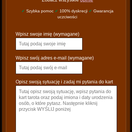
✔
Szybka pomoc
✔
100% dyskrecji
✔
Gwarancja
uczciwości
P
Wpisz swoje imię (wymagane)
l
e
a
s
Wpisz swój adres e-mail (wymagane)
e
l
e
Opisz swoją sytuację i zadaj mi pytania do kart
a
v
e
t
h
i
s