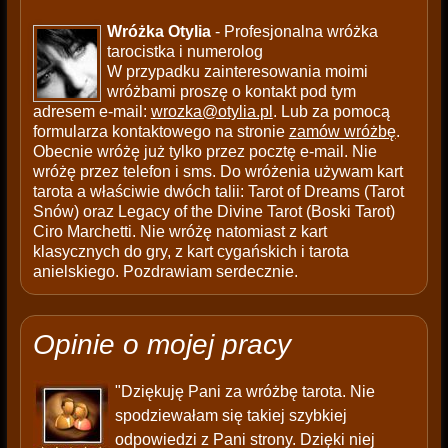
Wróżka Otylia
- Profesjonalna wróżka
tarocistka i numerolog
W przypadku zainteresowania moimi
wróżbami proszę o kontakt pod tym
adresem e-mail:
wrozka@otylia.pl
. Lub za pomocą
formularza kontaktowego na stronie
zamów wróżbę
.
Obecnie wróżę już tylko przez pocztę e-mail. Nie
wróżę przez telefon i sms. Do wróżenia używam kart
tarota a właściwie dwóch talii: Tarot of Dreams (Tarot
Snów) oraz Legacy of the Divine Tarot (Boski Tarot)
Ciro Marchetti. Nie wróżę natomiast z kart
klasycznych do gry, z kart cygańskich i tarota
anielskiego. Pozdrawiam serdecznie.
Opinie o mojej pracy
"Dziękuję Pani za wróżbę tarota. Nie
spodziewałam się takiej szybkiej
odpowiedzi z Pani strony. Dzięki niej