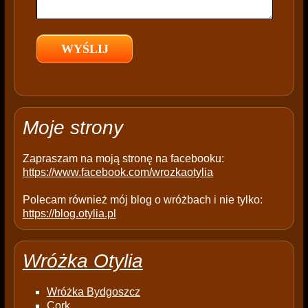
e
l
d
e
m
p
t
Moje strony
y
.
Zapraszam na moją stronę na facebooku:
https://www.facebook.com/wrozkaotylia
Polecam również mój blog o wróżbach i nie tylko:
https://blog.otylia.pl
Wróżka Otylia
Wróżka Bydgoszcz
Cork