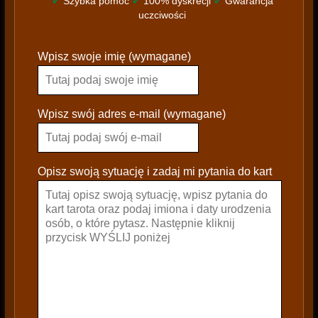
✔
Szybka pomoc
✔
100% dyskrecji
✔
Gwarancja
uczciwości
P
Wpisz swoje imię (wymagane)
l
e
a
s
Wpisz swój adres e-mail (wymagane)
e
l
e
Opisz swoją sytuację i zadaj mi pytania do kart
a
v
e
t
h
i
s
f
i