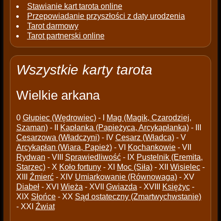
Stawianie kart tarota online
Przepowiadanie przyszłości z daty urodzenia
Tarot darmowy
Tarot partnerski online
Wszystkie karty tarota
Wielkie arkana
0
Głupiec (Wędrowiec)
- I
Mag (Magik, Czarodziej,
Szaman)
- II
Kapłanka (Papieżyca, Arcykapłanka)
- III
Cesarzowa (Władczyni)
- IV
Cesarz (Władca)
- V
Arcykapłan (Wiara, Papież)
- VI
Kochankowie
- VII
Rydwan
- VIII
Sprawiedliwość
- IX
Pustelnik (Eremita,
Starzec)
- X
Koło fortuny
- XI
Moc (Siła)
- XII
Wisielec
-
XIII
Źmierć
- XIV
Umiarkowanie (Równowaga)
- XV
Diabeł
- XVI
Wieża
- XVII
Gwiazda
- XVIII
Księżyc
-
XIX
Słońce
- XX
Sąd ostateczny (Zmartwychwstanie)
- XXI
Źwiat