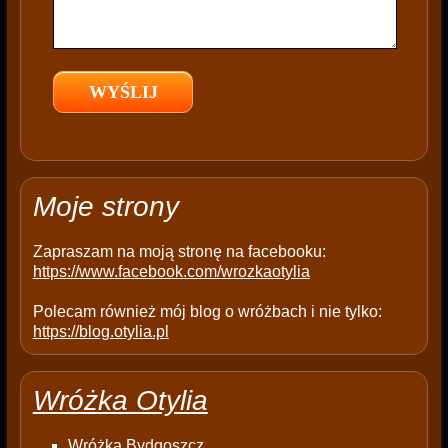
i
e
l
d
e
m
p
t
Moje strony
y
.
Zapraszam na moją stronę na facebooku:
https://www.facebook.com/wrozkaotylia
Polecam również mój blog o wróżbach i nie tylko:
https://blog.otylia.pl
Wróżka Otylia
Wróżka Bydgoszcz