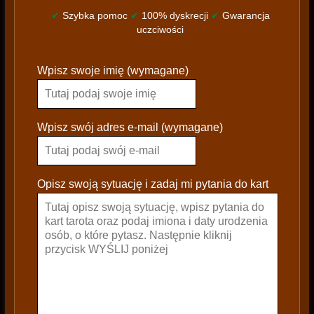
✔
Szybka pomoc
✔
100% dyskrecji
✔
Gwarancja
uczciwości
P
Wpisz swoje imię (wymagane)
l
e
a
s
Wpisz swój adres e-mail (wymagane)
e
l
e
Opisz swoją sytuację i zadaj mi pytania do kart
a
v
e
t
h
i
s
f