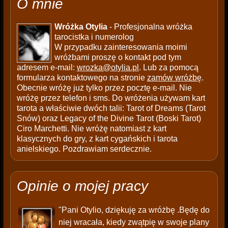
O mnie
Wróżka Otylia
- Profesjonalna wróżka
tarocistka i numerolog
W przypadku zainteresowania moimi
wróżbami proszę o kontakt pod tym
adresem e-mail:
wrozka@otylia.pl
. Lub za pomocą
formularza kontaktowego na stronie
zamów wróżbę
.
Obecnie wróżę już tylko przez pocztę e-mail. Nie
wróżę przez telefon i sms. Do wróżenia używam kart
tarota a właściwie dwóch talii: Tarot of Dreams (Tarot
Snów) oraz Legacy of the Divine Tarot (Boski Tarot)
Ciro Marchetti. Nie wróżę natomiast z kart
klasycznych do gry, z kart cygańskich i tarota
anielskiego. Pozdrawiam serdecznie.
Opinie o mojej pracy
"Pani Otylio, dziękuję za wróżbę .Będę do
niej wracała, kiedy zwątpię w swoje plany