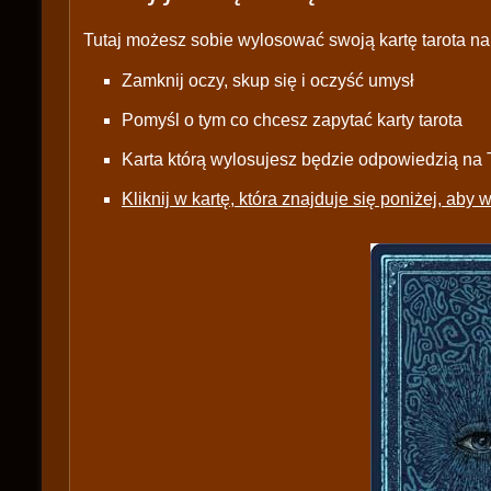
Tutaj możesz sobie wylosować swoją kartę tarota na 
Zamknij oczy, skup się i oczyść umysł
Pomyśl o tym co chcesz zapytać karty tarota
Karta którą wylosujesz będzie odpowiedzią na 
Kliknij w kartę, która znajduje się poniżej, aby