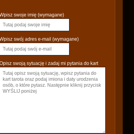
P
Wpisz swoje imię (wymagane)
l
e
a
s
Wpisz swój adres e-mail (wymagane)
e
l
e
Opisz swoją sytuację i zadaj mi pytania do kart
a
v
e
t
h
i
s
f
i
e