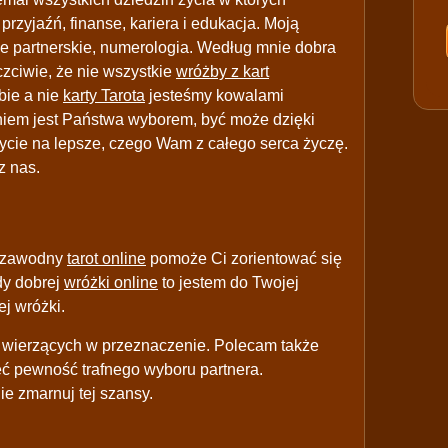
przyjaźń, finanse, kariera i edukacja. Moją
e partnerskie, numerologia. Według mnie dobra
zciwie, że nie wszystkie
wróżby z kart
bie a nie
karty Tarota
jesteśmy kowalami
niem jest Państwa wyborem, być może dzięki
ycie na lepsze, czego Wam z całego serca życzę.
z nas.
iezawodny
tarot online
pomoże Ci zorientować się
ady dobrej
wróżki online
to jestem do Twojej
ej wróżki.
 wierzących w przeznaczenie. Polecam także
eć pewność trafnego wyboru partnera.
ie zmarnuj tej szansy.