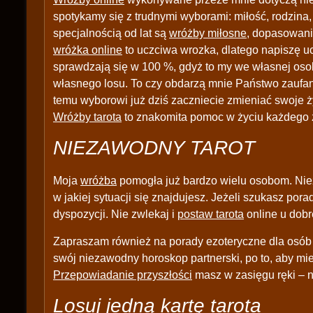
spotykamy się z trudnymi wyborami: miłość, rodzina, 
specjalnością od lat są
wróżby miłosne
, dopasowani
wróżka online
to uczciwa wrozka, dlatego napiszę uc
sprawdzają się w 100 %, gdyż to my we własnej oso
własnego losu. To czy obdarzą mnie Państwo zaufa
temu wyborowi już dziś zaczniecie zmieniać swoje ż
Wróżby tarota
to znakomita pomoc w życiu każdego 
NIEZAWODNY TAROT
Moja
wróżba
pomogła już bardzo wielu osobom. N
w jakiej sytuacji się znajdujesz. Jeżeli szukasz por
dyspozycji. Nie zwlekaj i
postaw tarota
online u dobr
Zapraszam również na porady ezoteryczne dla osób
swój niezawodny horoskop partnerski, po to, aby mi
Przepowiadanie przyszłości
masz w zasięgu ręki – n
Losuj jedną kartę tarota