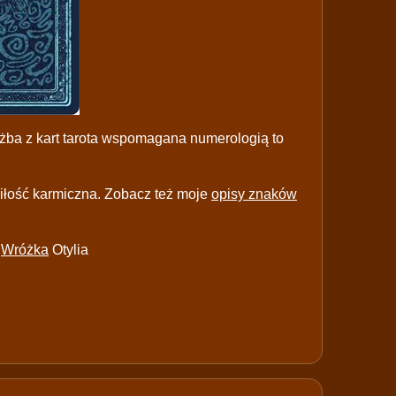
różba z kart tarota wspomagana numerologią to
iłość karmiczna. Zobacz też moje
opisy znaków
–
Wróżka
Otylia