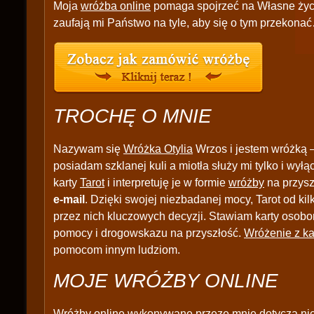
Moja
wróżba online
pomaga spojrzeć na Własne życie
zaufają mi Państwo na tyle, aby się o tym przekona
TROCHĘ O MNIE
Nazywam się
Wróżka Otylia
Wrzos i jestem wróżką –
posiadam szklanej kuli a miotła służy mi tylko i wył
karty
Tarot
i interpretuję je w formie
wróżby
na przysz
e-mail
. Dzięki swojej niezbadanej mocy, Tarot od 
przez nich kluczowych decyzji. Stawiam karty osobo
pomocy i drogowskazu na przyszłość.
Wróżenie z ka
pomocom innym ludziom.
MOJE WRÓŻBY ONLINE
Wróżby online
wykonywane przeze mnie dotyczą niem