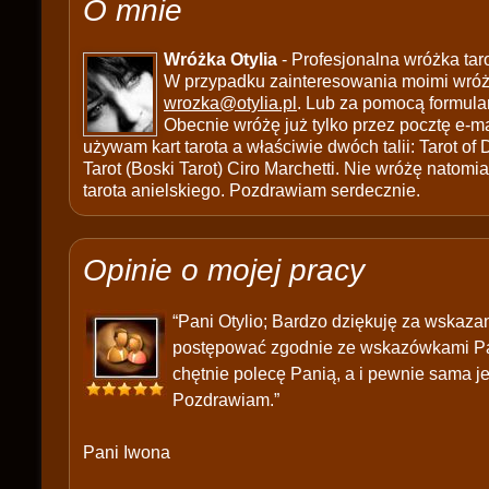
O mnie
Wróżka Otylia
- Profesjonalna wróżka tar
W przypadku zainteresowania moimi wróżb
wrozka@otylia.pl
. Lub za pomocą formula
Obecnie wróżę już tylko przez pocztę e-ma
używam kart tarota a właściwie dwóch talii: Tarot of
Tarot (Boski Tarot) Ciro Marchetti. Nie wróżę natomias
tarota anielskiego. Pozdrawiam serdecznie.
Opinie o mojej pracy
“Pani Otylio; Bardzo dziękuję za wskaza
postępować zgodnie ze wskazówkami Pani
chętnie polecę Panią, a i pewnie sama j
Pozdrawiam.”
Pani Iwona