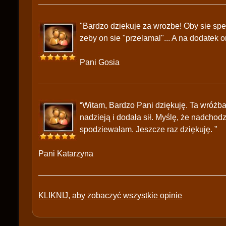
"Bardzo dziekuje za wrozbe! Oby sie spe
zeby on sie "przelamal"... A na dodatek o
Pani Gosia
“Witam, Bardzo Pani dziękuję. Ta wróżba
nadzieją i dodała sił. Myślę, że nadchod
spodziewałam. Jeszcze raz dziękuję. ”
Pani Katarzyna
KLIKNIJ, aby zobaczyć wszystkie opinie