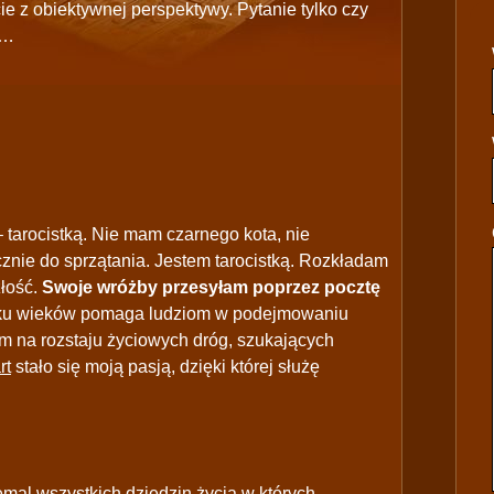
 z obiektywnej perspektywy. Pytanie tylko czy
ć…
 tarocistką. Nie mam czarnego kota, nie
ącznie do sprzątania. Jestem tarocistką. Rozkładam
łość.
Swoje wróżby przesyłam poprzez pocztę
kilku wieków pomaga ludziom w podejmowaniu
m na rozstaju życiowych dróg, szukających
rt
stało się moją pasją, dzięki której służę
al wszystkich dziedzin życia w których