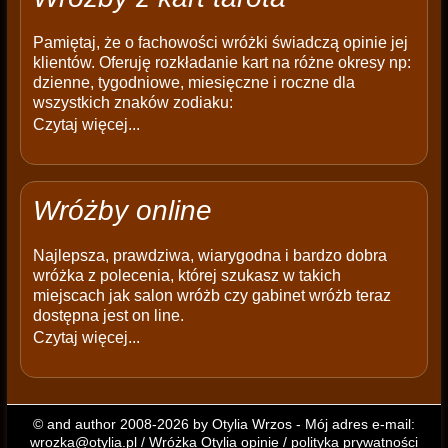
Pamiętaj, że o fachowości wróżki świadczą opinie jej
klientów. Oferuję rozkładanie kart na różne okresy np:
dzienne, tygodniowe, miesięczne i roczne dla
wszystkich znaków zodiaku:
Czytaj więcej...
Wróżby online
Najlepsza, prawdziwa, wiarygodna i bardzo dobra
wróżka z polecenia, której szukasz w takich
miejscach jak salon wróżb czy gabinet wróżb teraz
dostępna jest on line.
Czytaj więcej...
© and author 2008-2026 by Otylia Wrzos - Mój adres e-mail:
wrozka@otylia.pl
/
Wróżka Otylia opinie
/
polityka prywatności