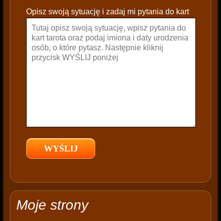
e
Opisz swoją sytuację i zadaj mi pytania do kart
a
v
e
t
h
i
s
f
i
e
l
d
e
m
p
t
Moje strony
y
.