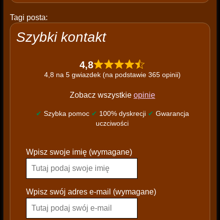
Tagi posta:
Szybki kontakt
4,8
4,8 na 5 gwiazdek (na podstawie 365 opinii)
Zobacz wszystkie
opinie
✔
Szybka pomoc
✔
100% dyskrecji
✔
Gwarancja
uczciwości
P
Wpisz swoje imię (wymagane)
l
e
a
s
Wpisz swój adres e-mail (wymagane)
e
l