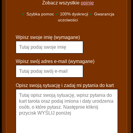
Zobacz wszystkie
opinie
✔
Szybka pomoc
✔
100% dyskrecji
✔
Gwarancja
uczciwości
P
Wpisz swoje imię (wymagane)
l
e
a
s
Wpisz swój adres e-mail (wymagane)
e
l
e
Opisz swoją sytuację i zadaj mi pytania do kart
a
v
e
t
h
i
s