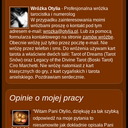
Wróżka Otylia
- Profesjonalna wróżka
tarocistka i numerolog
W przypadku zainteresowania moimi
wróżbami proszę o kontakt pod tym
adresem e-mail:
wrozka@otylia.pl
. Lub za pomocą
formularza kontaktowego na stronie
zamów wróżbę
.
Obecnie wróżę już tylko przez pocztę e-mail. Nie
wróżę przez telefon i sms. Do wróżenia używam kart
tarota a właściwie dwóch talii: Tarot of Dreams (Tarot
Snów) oraz Legacy of the Divine Tarot (Boski Tarot)
Ciro Marchetti. Nie wróżę natomiast z kart
klasycznych do gry, z kart cygańskich i tarota
anielskiego. Pozdrawiam serdecznie.
Opinie o mojej pracy
“Witam Pani Otylio, dziękuję za tak szybką
odpowiedź na moje pytania to
niesamowite jak dokładnie opisała Pani