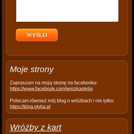
f
i
e
l
d
e
m
p
t
Moje strony
y
.
Zapraszam na moją stronę na facebooku:
https://www.facebook.com/wrozkaotylia
Polecam również mój blog o wróżbach i nie tylko:
https://blog.otylia.pl
Wróżby z kart