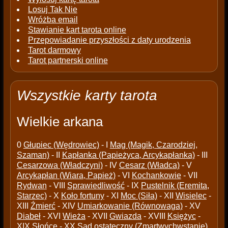
Losuj Tak Nie
Wróżba email
Stawianie kart tarota online
Przepowiadanie przyszłości z daty urodzenia
Tarot darmowy
Tarot partnerski online
Wszystkie karty tarota
Wielkie arkana
0
Głupiec (Wędrowiec)
- I
Mag (Magik, Czarodziej,
Szaman)
- II
Kapłanka (Papieżyca, Arcykapłanka)
- III
Cesarzowa (Władczyni)
- IV
Cesarz (Władca)
- V
Arcykapłan (Wiara, Papież)
- VI
Kochankowie
- VII
Rydwan
- VIII
Sprawiedliwość
- IX
Pustelnik (Eremita,
Starzec)
- X
Koło fortuny
- XI
Moc (Siła)
- XII
Wisielec
-
XIII
Źmierć
- XIV
Umiarkowanie (Równowaga)
- XV
Diabeł
- XVI
Wieża
- XVII
Gwiazda
- XVIII
Księżyc
-
XIX
Słońce
- XX
Sąd ostateczny (Zmartwychwstanie)