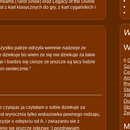
 Dreams (Tarot Snów) oraz Legacy of the Divine
t z kart klasycznych do gry, z kart cygańskich i
W
W
wszystko patrze odrzyła wemnie nadzieje ze
 dziekuje bo wiem ze się nie dziekuje za takie
0
G
 i bardzo się ciesze ze jeszcze są tacy ludzie
Sz
am serdecznie.”
Ce
Ar
Ry
St
XII
Di
Sł
e czytajac ja czytałam o sobie dziekuje za
Źw
 jest wyrocznia tylko wskazowka pewnego rodzaju,
yzje o odejsciu od A. i zwiazaniu sie z
M
pewno sie jeszcze odezwe :) pozdrawiam