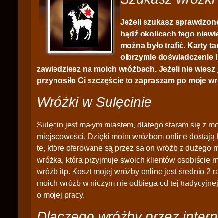
Jeżeli szukasz sprawdzone
bądź okolicach tego niewiel
można było trafić. Karty t
olbrzymie doświadczenie i
zawiedziesz na moich wróżbach. Jeżeli nie wiesz 
przynosiło Ci szczęście to zapraszam po moje wró
Wróżki w Sulęcinie
Sulęcin jest małym miastem, dlatego staram się z mo
miejscowości. Dzięki moim wróżbom online dostają 
te, które oferowane są przez salon wróżb z dużego m
wróżka, która przyjmuje swoich klientów osobiście 
wróżb itp. Koszt mojej wróżby online jest średnio 2 r
moich wróżb w niczym nie odbiega od tej tradycyjne
o mojej pracy.
Dlaczego wróżby przez intern