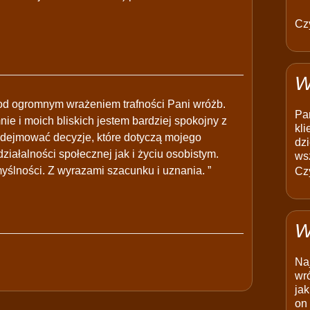
Czy
W
od ogromnym wrażeniem trafności Pani wróżb.
Pam
ie i moich bliskich jestem bardziej spokojny z
kli
podejmować decyzje, które dotyczą mojego
dzi
iałalności społecznej jak i życiu osobistym.
ws
yślności. Z wyrazami szacunku i uznania. ”
Czy
W
Na
wró
jak
on 