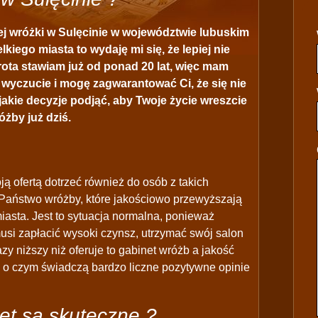
j wróżki w Sulęcinie w województwie lubuskim
kiego miasta to wydaję mi się, że lepiej nie
arota stawiam już od ponad 20 lat, więc mam
 wyczucie i mogę zagwarantować Ci, że się nie
jakie decyzje podjąć, aby Twoje życie wreszcie
żby już dziś.
ją ofertą dotrzeć również do osób z takich
Państwo wróżby, które jakościowo przewyższają
iasta. Jest to sytuacja normalna, ponieważ
musi zapłacić wysoki czynsz, utrzymać swój salon
azy niższy niż oferuje to gabinet wróżb a jakość
j o czym świadczą bardzo liczne pozytywne opinie
et są skuteczne ?