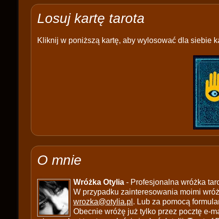
Losuj kartę tarota
Kliknij w poniższą kartę, aby wylosować dla siebie ka
O mnie
Wróżka Otylia
- Profesjonalna wróżka tar
W przypadku zainteresowania moimi wróżb
wrozka@otylia.pl
. Lub za pomocą formula
Obecnie wróżę już tylko przez pocztę e-ma