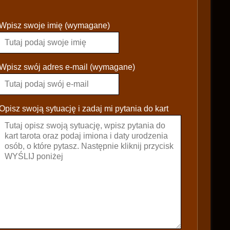
P
Wpisz swoje imię (wymagane)
l
e
a
s
Wpisz swój adres e-mail (wymagane)
e
l
e
Opisz swoją sytuację i zadaj mi pytania do kart
a
v
e
t
h
i
s
f
i
e