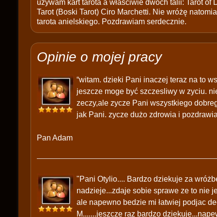
używam kart tarota a właściwie dwóch talii: Tarot of
Tarot (Boski Tarot) Ciro Marchetti. Nie wróżę natomias
tarota anielskiego. Pozdrawiam serdecznie.
Opinie o mojej pracy
“witam. dzieki Pani inaczej teraz na to 
jeszcze moge być szczesliwy w zyciu. nie
zeczy,ale zycze Pani wszystkiego dobrego
jak Pani. zycze dużo zdrowia i pozdrawi
Pan Adam
"Pani Otylio.... Bardzo dziekuje za wróżb
nadzieje...zdaje sobie sprawe ze to nie
ale napewno bedzie mi łatwiej podjac dec
M.......jeszcze raz bardzo dziekuje...na