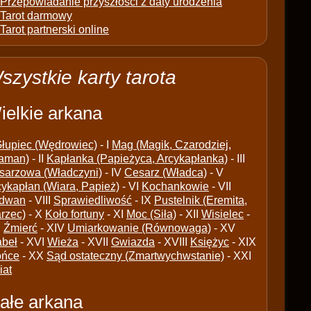
Przepowiadanie przyszłości z daty urodzenia
Tarot darmowy
Tarot partnerski online
szystkie karty tarota
ielkie arkana
łupiec (Wędrowiec)
- I
Mag (Magik, Czarodziej,
aman)
- II
Kapłanka (Papieżyca, Arcykapłanka)
- III
sarzowa (Władczyni)
- IV
Cesarz (Władca)
- V
cykapłan (Wiara, Papież)
- VI
Kochankowie
- VII
dwan
- VIII
Sprawiedliwość
- IX
Pustelnik (Eremita,
arzec)
- X
Koło fortuny
- XI
Moc (Siła)
- XII
Wisielec
-
I
Źmierć
- XIV
Umiarkowanie (Równowaga)
- XV
abeł
- XVI
Wieża
- XVII
Gwiazda
- XVIII
Księżyc
- XIX
ońce
- XX
Sąd ostateczny (Zmartwychwstanie)
- XXI
iat
ałe arkana