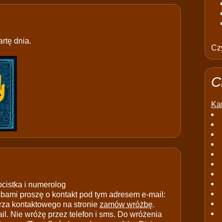
rtę dnia.
Czy
C
Kar
ocistka i numerolog
ami proszę o kontakt pod tym adresem e-mail:
rza kontaktowego na stronie
zamów wróżbę
.
il. Nie wróżę przez telefon i sms. Do wróżenia