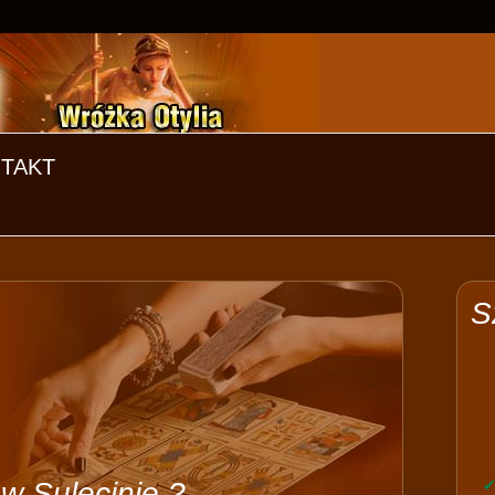
TAKT
S
w Sulęcinie ?