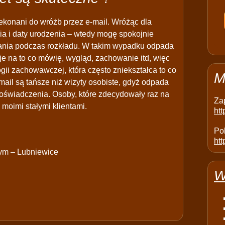
ekonani do wróżb przez e-mail. Wróżąc dla
ia i daty urodzenia – wtedy mogę spokojnie
azania podczas rozkładu. W takim wypadku odpada
je na to co mówię, wygląd, zachowanie itd, więc
ogii zachowawczej, która często zniekształca to co
M
mail są tańsze niż wizyty osobiste, gdyż odpada
oświadczenia. Osoby, które zdecydowały raz na
Za
 moimi stałymi klientami.
ht
Pol
htt
zym – Lubniewice
W