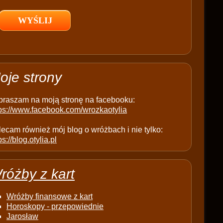
l
d
e
m
p
t
oje strony
y
.
praszam na moją stronę na facebooku:
tps://www.facebook.com/wrozkaotylia
ecam również mój blog o wróżbach i nie tylko:
ps://blog.otylia.pl
różby z kart
Wróżby finansowe z kart
Horoskopy - przepowiednie
Jarosław