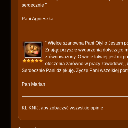
serdecznie "
Pani Agnieszka
“ Wielce szanowna Pani Otylio Jestem p
Znając przyszłe wydarzenia dotyczące mn
zrównoważony. O wiele łatwiej jest mi 
otoczenia zarówno w pracy zawodowej, dz
Serdecznie Pani dziękuję. Życzę Pani wszelkiej pom
Pan Marian
KLIKNIJ, aby zobaczyć wszystkie opinie