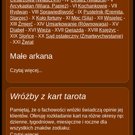
Arcykapłan (Wiara, Papież)
- VI
Kochankowie
- VII
Rydwan
- VIII
Sprawiedliwość
- IX
Pustelnik (Eremita,
Starzec)
- X
Koło fortuny
- XI
Moc (Siła)
- XII
Wisielec
-
XIII
Źmierć
- XIV
Umiarkowanie (Równowaga)
- XV
Diabeł
- XVI
Wieża
- XVII
Gwiazda
- XVIII
Księżyc
-
XIX
Słońce
- XX
Sąd ostateczny (Zmartwychwstanie)
- XXI
Źwiat
Małe arkana
Czytaj więcej...
Wróżby z kart tarota
Pamiętaj, że o fachowości wróżki świadczą opinie jej
klientów. Oferuję rozkładanie kart na różne okresy np:
dzienne, tygodniowe, miesięczne i roczne dla
wszystkich znaków zodiaku:
Czytaj więcej...