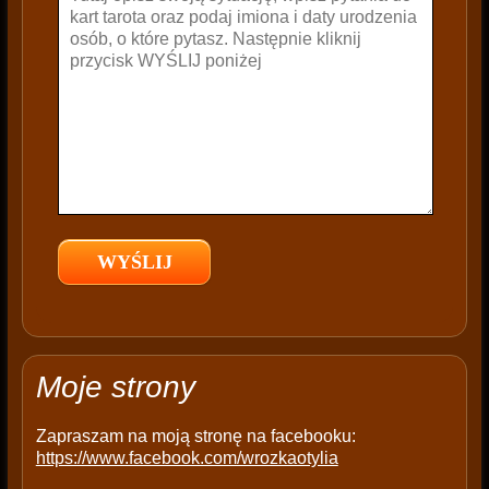
v
e
t
h
i
s
f
i
e
l
d
e
m
p
t
Moje strony
y
.
Zapraszam na moją stronę na facebooku:
https://www.facebook.com/wrozkaotylia