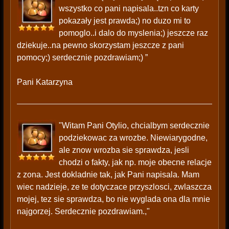
wszystko co pani napisala..tzn co karty
pokazały jest prawda;) no duzo mi to
pomoglo..i dalo do myslenia;) jeszcze raz
dziekuje..na pewno skorzystam jeszcze z pani
pomocy;) serdecznie pozdrawiam;) ”
Pani Katarzyna
"Witam Pani Otylio, chcialbym serdecznie
podziekowac za wrozbe. Niewiarygodne,
ale znow wrozba sie sprawdza, jesli
chodzi o fakty, jak np. moje obecne relacje
z zona. Jest dokladnie tak, jak Pani napisala. Mam
wiec nadzieje, ze te dotyczace przyszlosci, zwlaszcza
mojej, tez sie sprawdza, bo nie wyglada ona dla mnie
najgorzej. Serdecznie pozdrawiam.,"