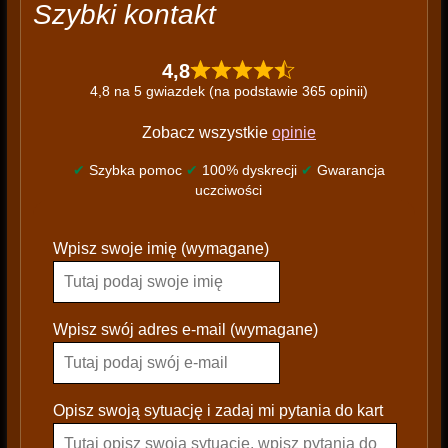
Szybki kontakt
4,8
4,8 na 5 gwiazdek (na podstawie 365 opinii)
Zobacz wszystkie
opinie
✔
Szybka pomoc
✔
100% dyskrecji
✔
Gwarancja
uczciwości
P
Wpisz swoje imię (wymagane)
l
e
a
s
Wpisz swój adres e-mail (wymagane)
e
l
e
Opisz swoją sytuację i zadaj mi pytania do kart
a