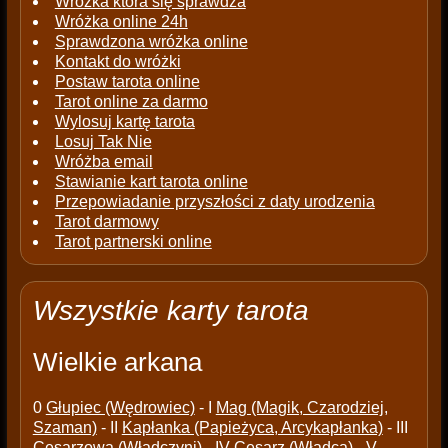
Wróżka która się sprawdza
Wróżka online 24h
Sprawdzona wróżka online
Kontakt do wróżki
Postaw tarota online
Tarot online za darmo
Wylosuj kartę tarota
Losuj Tak Nie
Wróżba email
Stawianie kart tarota online
Przepowiadanie przyszłości z daty urodzenia
Tarot darmowy
Tarot partnerski online
Wszystkie karty tarota
Wielkie arkana
0
Głupiec (Wędrowiec)
- I
Mag (Magik, Czarodziej,
Szaman)
- II
Kapłanka (Papieżyca, Arcykapłanka)
- III
Cesarzowa (Władczyni)
- IV
Cesarz (Władca)
- V