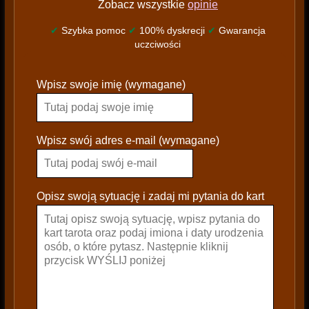
Zobacz wszystkie
opinie
✔
Szybka pomoc
✔
100% dyskrecji
✔
Gwarancja
uczciwości
P
Wpisz swoje imię (wymagane)
l
e
a
s
Wpisz swój adres e-mail (wymagane)
e
l
e
Opisz swoją sytuację i zadaj mi pytania do kart
a
v
e
t
h
i
s