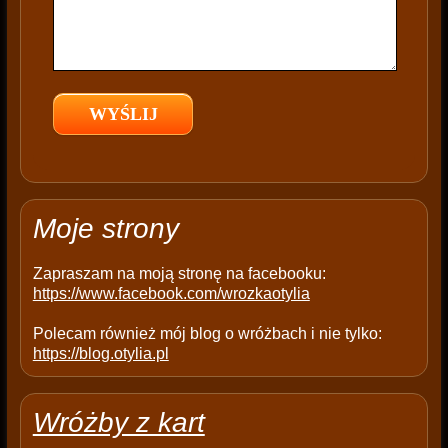
f
i
e
l
d
e
m
p
t
Moje strony
y
.
Zapraszam na moją stronę na facebooku:
https://www.facebook.com/wrozkaotylia
Polecam również mój blog o wróżbach i nie tylko:
https://blog.otylia.pl
Wróżby z kart