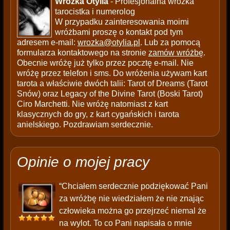
Wróżka Otylia
- Profesjonalna wróżka
tarocistka i numerolog
W przypadku zainteresowania moimi
wróżbami proszę o kontakt pod tym
adresem e-mail:
wrozka@otylia.pl
. Lub za pomocą
formularza kontaktowego na stronie
zamów wróżbę
.
Obecnie wróżę już tylko przez pocztę e-mail. Nie
wróżę przez telefon i sms. Do wróżenia używam kart
tarota a właściwie dwóch talii: Tarot of Dreams (Tarot
Snów) oraz Legacy of the Divine Tarot (Boski Tarot)
Ciro Marchetti. Nie wróżę natomiast z kart
klasycznych do gry, z kart cygańskich i tarota
anielskiego. Pozdrawiam serdecznie.
Opinie o mojej pracy
“Chciałem serdecznie podziękować Pani
za wróżbę nie wiedziałem że nie znając
człowieka można go przejrzeć niemal że
na wylot. To co Pani napisała o mnie