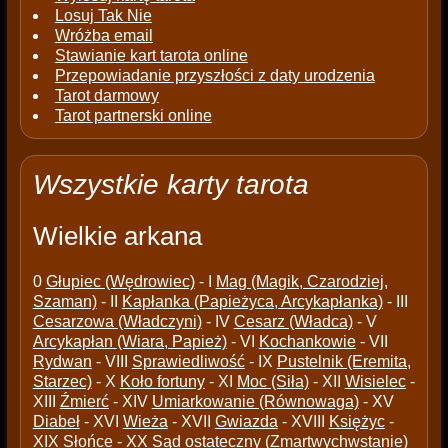
Losuj Tak Nie
Wróżba email
Stawianie kart tarota online
Przepowiadanie przyszłości z daty urodzenia
Tarot darmowy
Tarot partnerski online
Wszystkie karty tarota
Wielkie arkana
0
Głupiec (Wędrowiec)
- I
Mag (Magik, Czarodziej,
Szaman)
- II
Kapłanka (Papieżyca, Arcykapłanka)
- III
Cesarzowa (Władczyni)
- IV
Cesarz (Władca)
- V
Arcykapłan (Wiara, Papież)
- VI
Kochankowie
- VII
Rydwan
- VIII
Sprawiedliwość
- IX
Pustelnik (Eremita,
Starzec)
- X
Koło fortuny
- XI
Moc (Siła)
- XII
Wisielec
-
XIII
Źmierć
- XIV
Umiarkowanie (Równowaga)
- XV
Diabeł
- XVI
Wieża
- XVII
Gwiazda
- XVIII
Księżyc
-
XIX
Słońce
- XX
Sąd ostateczny (Zmartwychwstanie)