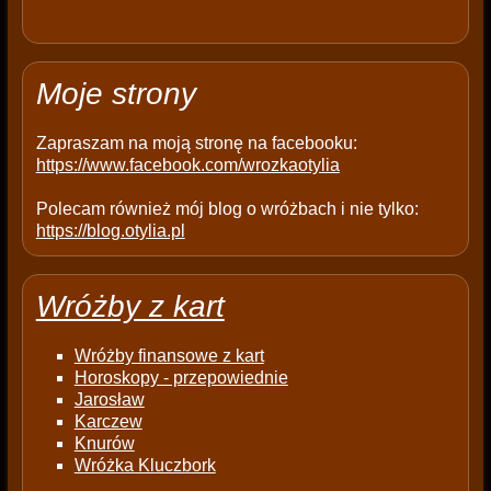
m
p
t
Moje strony
y
.
Zapraszam na moją stronę na facebooku:
https://www.facebook.com/wrozkaotylia
Polecam również mój blog o wróżbach i nie tylko:
https://blog.otylia.pl
Wróżby z kart
Wróżby finansowe z kart
Horoskopy - przepowiednie
Jarosław
Karczew
Knurów
Wróżka Kluczbork