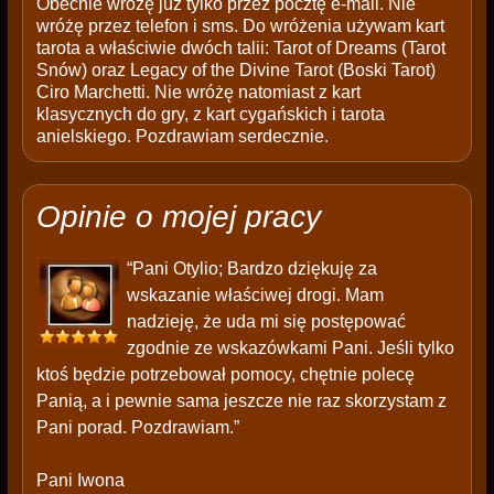
Obecnie wróżę już tylko przez pocztę e-mail. Nie
wróżę przez telefon i sms. Do wróżenia używam kart
tarota a właściwie dwóch talii: Tarot of Dreams (Tarot
Snów) oraz Legacy of the Divine Tarot (Boski Tarot)
Ciro Marchetti. Nie wróżę natomiast z kart
klasycznych do gry, z kart cygańskich i tarota
anielskiego. Pozdrawiam serdecznie.
Opinie o mojej pracy
“Pani Otylio; Bardzo dziękuję za
wskazanie właściwej drogi. Mam
nadzieję, że uda mi się postępować
zgodnie ze wskazówkami Pani. Jeśli tylko
ktoś będzie potrzebował pomocy, chętnie polecę
Panią, a i pewnie sama jeszcze nie raz skorzystam z
Pani porad. Pozdrawiam.”
Pani Iwona