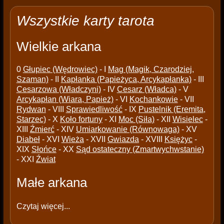
Wszystkie karty tarota
Wielkie arkana
0
Głupiec (Wędrowiec)
- I
Mag (Magik, Czarodziej,
Szaman)
- II
Kapłanka (Papieżyca, Arcykapłanka)
- III
Cesarzowa (Władczyni)
- IV
Cesarz (Władca)
- V
Arcykapłan (Wiara, Papież)
- VI
Kochankowie
- VII
Rydwan
- VIII
Sprawiedliwość
- IX
Pustelnik (Eremita,
Starzec)
- X
Koło fortuny
- XI
Moc (Siła)
- XII
Wisielec
-
XIII
Źmierć
- XIV
Umiarkowanie (Równowaga)
- XV
Diabeł
- XVI
Wieża
- XVII
Gwiazda
- XVIII
Księżyc
-
XIX
Słońce
- XX
Sąd ostateczny (Zmartwychwstanie)
- XXI
Źwiat
Małe arkana
Czytaj więcej...