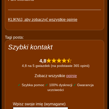
KLIKNIJ, aby zobaczyć wszystkie opinie
Tagi posta:
Szybki kontakt
4,8
4,8 na 5 gwiazdek (na podstawie 365 opinii)
Zobacz wszystkie
opinie
✔
Szybka pomoc
✔
100% dyskrecji
✔
Gwarancja
uczciwości
P
Wpisz swoje imię (wymagane)
l