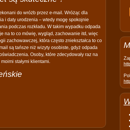
ekonani do wróżb przez e-mail. Wróżąc dla
ia i daty urodzenia – wtedy mogę spokojnie
azania podczas rozkładu. W takim wypadku odpada
je na to co mówię, wygląd, zachowanie itd, więc
ogii zachowawczej, która często zniekształca to co
M
mail są tańsze niż wizyty osobiste, gdyż odpada
oświadczenia. Osoby, które zdecydowały raz na
Za
 moimi stałymi klientami.
ht
jeńskie
Pol
htt
W