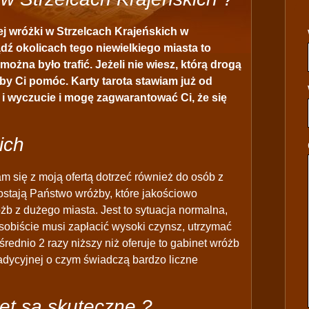
j wróżki w Strzelcach Krajeńskich w
ź okolicach tego niewielkiego miasta to
 można było trafić. Jeżeli nie wiesz, którą drogą
by Ci pomóc. Karty tarota stawiam już od
i wyczucie i mogę zagwarantować Ci, że się
ich
m się z moją ofertą dotrzeć również do osób z
ostają Państwo wróżby, które jakościowo
żb z dużego miasta. Jest to sytuacja normalna,
sobiście musi zapłacić wysoki czynsz, utrzymać
średnio 2 razy niższy niż oferuje to gabinet wróżb
radycyjnej o czym świadczą bardzo liczne
et są skuteczne ?