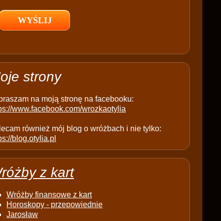
l
d
e
m
p
t
oje strony
y
.
praszam na moją stronę na facebooku:
tps://www.facebook.com/wrozkaotylia
ecam również mój blog o wróżbach i nie tylko:
ps://blog.otylia.pl
różby z kart
Wróżby finansowe z kart
Horoskopy - przepowiednie
Jarosław