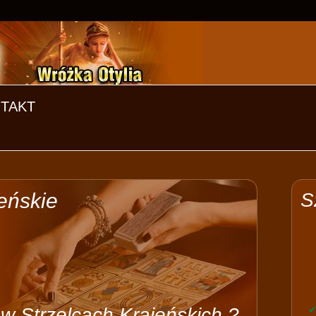
TAKT
eńskie
S
w Strzelcach Krajeńskich ?