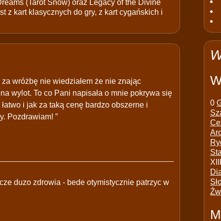
 Dreams (Tarot Snów) oraz Legacy of the Divine
t z kart klasycznych do gry, z kart cygańskich i
W
W
za wróżbę nie wiedziałem że nie znając
na wylot. To co Pani napisała o mnie pokrywa się
0
G
 łatwo i jak za taką cenę bardzo obszerne i
Sz
y. Pozdrawiam! ”
Ce
Ar
Ry
St
XII
Di
Sł
ycze duzo zdrowia - bede otymistycznie patrzyc w
Źw
M