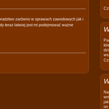
Czy
doradztwo zarówno w sprawach zawodowych jak i
dy teraz łatwiej jest mi podejmować ważne
W
Pam
kli
dzi
ws
Czy
W
Na
wró
jak
on 