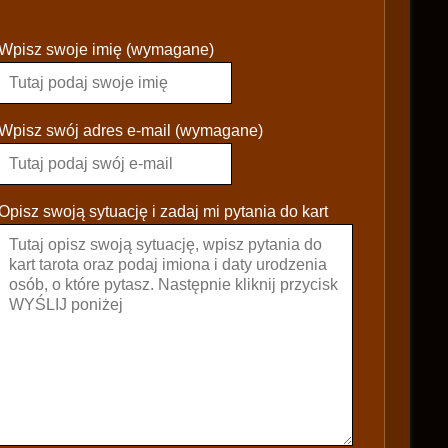
P
Wpisz swoje imię (wymagane)
l
e
a
s
Wpisz swój adres e-mail (wymagane)
e
l
e
Opisz swoją sytuację i zadaj mi pytania do kart
a
v
e
t
h
i
s
f
i
e