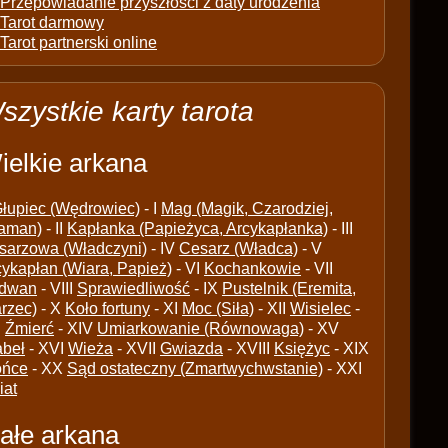
Przepowiadanie przyszłości z daty urodzenia
Tarot darmowy
Tarot partnerski online
szystkie karty tarota
ielkie arkana
łupiec (Wędrowiec)
- I
Mag (Magik, Czarodziej,
aman)
- II
Kapłanka (Papieżyca, Arcykapłanka)
- III
sarzowa (Władczyni)
- IV
Cesarz (Władca)
- V
cykapłan (Wiara, Papież)
- VI
Kochankowie
- VII
dwan
- VIII
Sprawiedliwość
- IX
Pustelnik (Eremita,
arzec)
- X
Koło fortuny
- XI
Moc (Siła)
- XII
Wisielec
-
I
Źmierć
- XIV
Umiarkowanie (Równowaga)
- XV
abeł
- XVI
Wieża
- XVII
Gwiazda
- XVIII
Księżyc
- XIX
ońce
- XX
Sąd ostateczny (Zmartwychwstanie)
- XXI
iat
ałe arkana