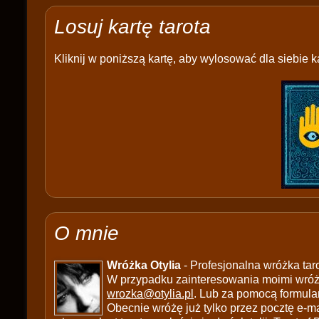
Losuj kartę tarota
Kliknij w poniższą kartę, aby wylosować dla siebie ka
O mnie
Wróżka Otylia
- Profesjonalna wróżka tar
W przypadku zainteresowania moimi wróżb
wrozka@otylia.pl
. Lub za pomocą formula
Obecnie wróżę już tylko przez pocztę e-ma