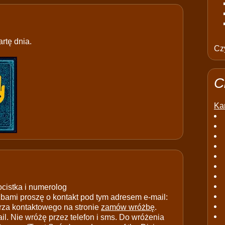
rtę dnia.
Czy
C
Kar
ocistka i numerolog
ami proszę o kontakt pod tym adresem e-mail:
rza kontaktowego na stronie
zamów wróżbę
.
il. Nie wróżę przez telefon i sms. Do wróżenia