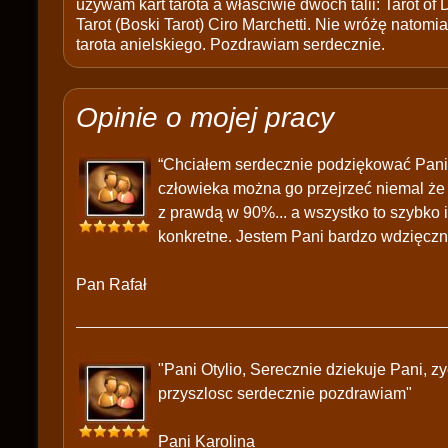
używam kart tarota a właściwie dwóch talii: Tarot of
Tarot (Boski Tarot) Ciro Marchetti. Nie wróżę natomias
tarota anielskiego. Pozdrawiam serdecznie.
Opinie o mojej pracy
“Chciałem serdecznie podziękować Pani 
człowieka można go przejrzeć niemal że 
z prawdą w 90%... a wszystko to szybko i
konkretne. Jestem Pani bardzo wdzięczn
Pan Rafał
"Pani Otylio, Serecznie dziekuje Pani, z
przyszlosc serdecznie pozdrawiam"
Pani Karolina