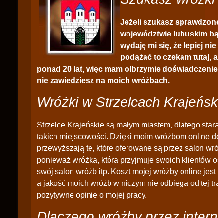
Jeżeli szukasz sprawdzone
województwie lubuskim bąd
wydaję mi się, że lepiej nie
podążać to czekam tutaj, a
ponad 20 lat, więc mam olbrzymie doświadczenie 
nie zawiedziesz na moich wróżbach.
Wróżki w Strzelcach Krajeńsk
Strzelce Krajeńskie są małym miastem, dlatego stara
takich miejscowości. Dzięki moim wróżbom online d
przewyższają te, które oferowane są przez salon wró
ponieważ wróżka, która przyjmuje swoich klientów o
swój salon wróżb itp. Koszt mojej wróżby online jest 
a jakość moich wróżb w niczym nie odbiega od tej t
pozytywne opinie o mojej pracy.
Dlaczego wróżby przez intern