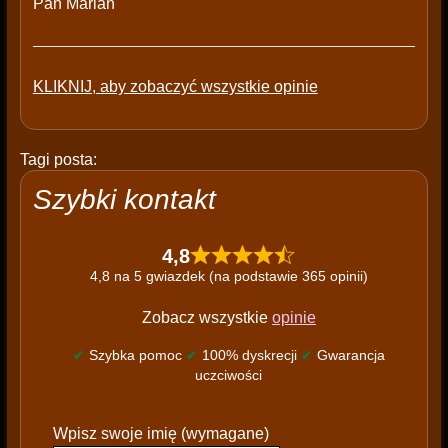
Pan Marian
KLIKNIJ, aby zobaczyć wszystkie opinie
Tagi posta:
Szybki kontakt
4,8
4,8 na 5 gwiazdek (na podstawie 365 opinii)
Zobacz wszystkie
opinie
✔
Szybka pomoc
✔
100% dyskrecji
✔
Gwarancja
uczciwości
P
Wpisz swoje imię (wymagane)
l