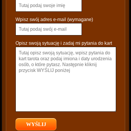
e
a
s
Wpisz swój adres e-mail (wymagane)
e
l
e
Opisz swoją sytuację i zadaj mi pytania do kart
a
v
e
t
h
i
s
f
i
e
l
d