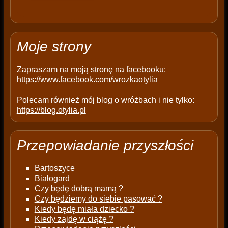
e
m
p
t
Moje strony
y
.
Zapraszam na moją stronę na facebooku:
https://www.facebook.com/wrozkaotylia
Polecam również mój blog o wróżbach i nie tylko:
https://blog.otylia.pl
Przepowiadanie przyszłości
Bartoszyce
Białogard
Czy będę dobrą mamą ?
Czy będziemy do siebie pasować ?
Kiedy będę miała dziecko ?
Kiedy zajdę w ciążę ?