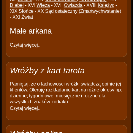
Diabeł
- XVI
Wieża
- XVII
Gwiazda
- XVIII
Księżyc
-
XIX
Słońce
- XX
Sąd ostateczny (Zmartwychwstanie)
- XXI
Źwiat
Małe arkana
Czytaj więcej...
Wróżby z kart tarota
Pamiętaj, że o fachowości wróżki świadczą opinie jej
klientów. Oferuję rozkładanie kart na różne okresy np:
dzienne, tygodniowe, miesięczne i roczne dla
wszystkich znaków zodiaku:
Czytaj więcej...