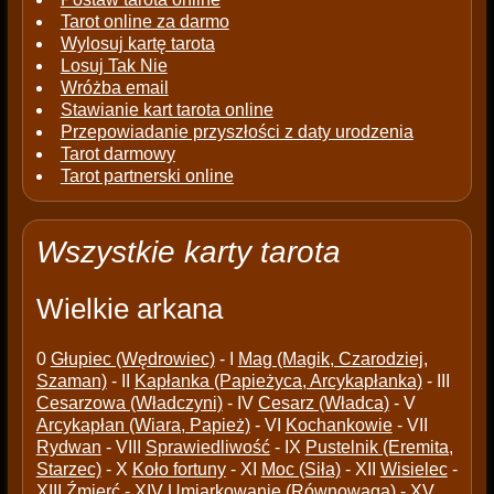
Tarot online za darmo
Wylosuj kartę tarota
Losuj Tak Nie
Wróżba email
Stawianie kart tarota online
Przepowiadanie przyszłości z daty urodzenia
Tarot darmowy
Tarot partnerski online
Wszystkie karty tarota
Wielkie arkana
0
Głupiec (Wędrowiec)
- I
Mag (Magik, Czarodziej,
Szaman)
- II
Kapłanka (Papieżyca, Arcykapłanka)
- III
Cesarzowa (Władczyni)
- IV
Cesarz (Władca)
- V
Arcykapłan (Wiara, Papież)
- VI
Kochankowie
- VII
Rydwan
- VIII
Sprawiedliwość
- IX
Pustelnik (Eremita,
Starzec)
- X
Koło fortuny
- XI
Moc (Siła)
- XII
Wisielec
-
XIII
Źmierć
- XIV
Umiarkowanie (Równowaga)
- XV