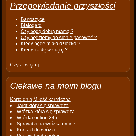
Przepowiadanie przyszłości
Bartoszyce
Białogard
Czy będę dobrą mamą ?
Czy będziemy do siebie pasować ?
Kiedy będę miała dziecko ?
Kiedy zajdę w ciążę ?
Czytaj więcej...
Ciekawe na moim blogu
Karta dnia
Miłość karmiczna
Tarot który się sprawdza
Wróżka która się sprawdza
Wróżka online 24h
Sprawdzona wróżka online
Kontakt do wróżki
Postaw tarota online