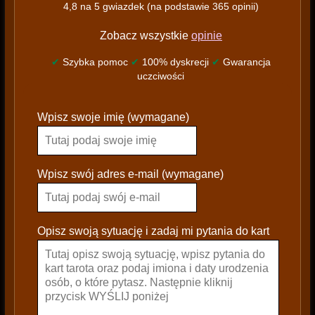
4,8 na 5 gwiazdek (na podstawie 365 opinii)
Zobacz wszystkie
opinie
✔
Szybka pomoc
✔
100% dyskrecji
✔
Gwarancja
uczciwości
P
Wpisz swoje imię (wymagane)
l
e
a
s
Wpisz swój adres e-mail (wymagane)
e
l
e
Opisz swoją sytuację i zadaj mi pytania do kart
a
v
e
t
h