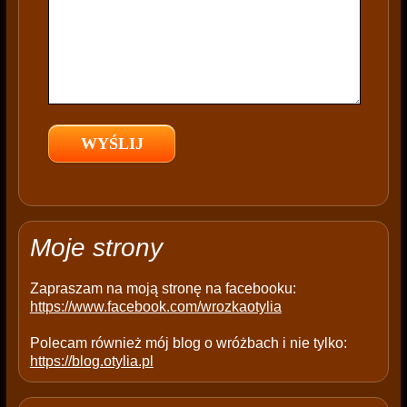
i
s
f
i
e
l
d
e
m
p
t
Moje strony
y
.
Zapraszam na moją stronę na facebooku:
https://www.facebook.com/wrozkaotylia
Polecam również mój blog o wróżbach i nie tylko:
https://blog.otylia.pl