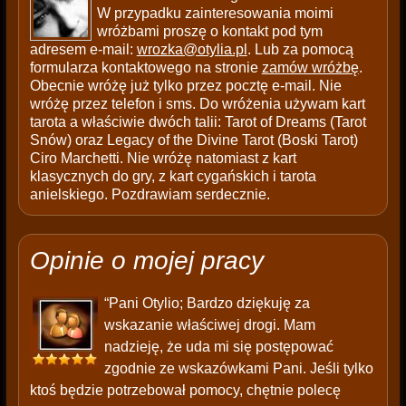
W przypadku zainteresowania moimi
wróżbami proszę o kontakt pod tym
adresem e-mail:
wrozka@otylia.pl
. Lub za pomocą
formularza kontaktowego na stronie
zamów wróżbę
.
Obecnie wróżę już tylko przez pocztę e-mail. Nie
wróżę przez telefon i sms. Do wróżenia używam kart
tarota a właściwie dwóch talii: Tarot of Dreams (Tarot
Snów) oraz Legacy of the Divine Tarot (Boski Tarot)
Ciro Marchetti. Nie wróżę natomiast z kart
klasycznych do gry, z kart cygańskich i tarota
anielskiego. Pozdrawiam serdecznie.
Opinie o mojej pracy
“Pani Otylio; Bardzo dziękuję za
wskazanie właściwej drogi. Mam
nadzieję, że uda mi się postępować
zgodnie ze wskazówkami Pani. Jeśli tylko
ktoś będzie potrzebował pomocy, chętnie polecę