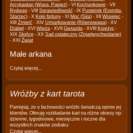
Arcykapłan (Wiara, Papież)
- VI
Kochankowie
- VII
Rydwan
- VIII
Sprawiedliwość
- IX
Pustelnik (Eremita,
Starzec)
- X
Koło fortuny
- XI
Moc (Siła)
- XII
Wisielec
-
XIII
Źmierć
- XIV
Umiarkowanie (Równowaga)
- XV
Diabeł
- XVI
Wieża
- XVII
Gwiazda
- XVIII
Księżyc
-
XIX
Słońce
- XX
Sąd ostateczny (Zmartwychwstanie)
- XXI
Źwiat
Małe arkana
Czytaj więcej...
Wróżby z kart tarota
Pamiętaj, że o fachowości wróżki świadczą opinie jej
klientów. Oferuję rozkładanie kart na różne okresy np:
dzienne, tygodniowe, miesięczne i roczne dla
wszystkich znaków zodiaku:
Czytaj więcej...