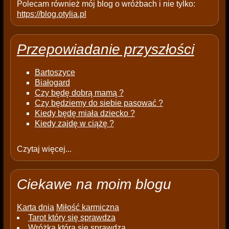
Polecam również mój blog o wróżbach i nie tylko:
https://blog.otylia.pl
Przepowiadanie przyszłości
Bartoszyce
Białogard
Czy będę dobrą mamą ?
Czy będziemy do siebie pasować ?
Kiedy będę miała dziecko ?
Kiedy zajdę w ciążę ?
Czytaj więcej...
Ciekawe na moim blogu
Karta dnia
Miłość karmiczna
Tarot który się sprawdza
Wróżka która się sprawdza