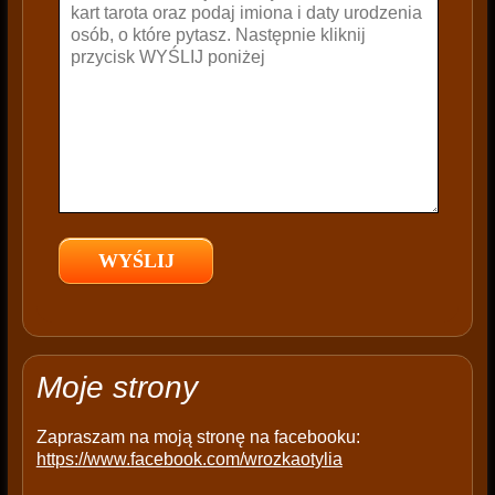
e
t
h
i
s
f
i
e
l
d
e
m
p
t
Moje strony
y
.
Zapraszam na moją stronę na facebooku:
https://www.facebook.com/wrozkaotylia