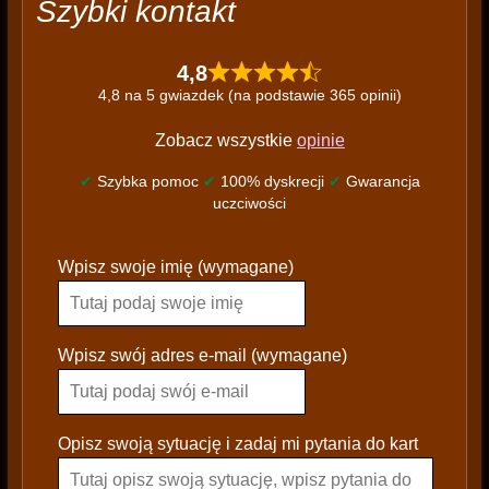
Szybki kontakt
4,8
4,8 na 5 gwiazdek (na podstawie 365 opinii)
Zobacz wszystkie
opinie
✔
Szybka pomoc
✔
100% dyskrecji
✔
Gwarancja
uczciwości
P
Wpisz swoje imię (wymagane)
l
e
a
s
Wpisz swój adres e-mail (wymagane)
e
l
e
Opisz swoją sytuację i zadaj mi pytania do kart
a
v