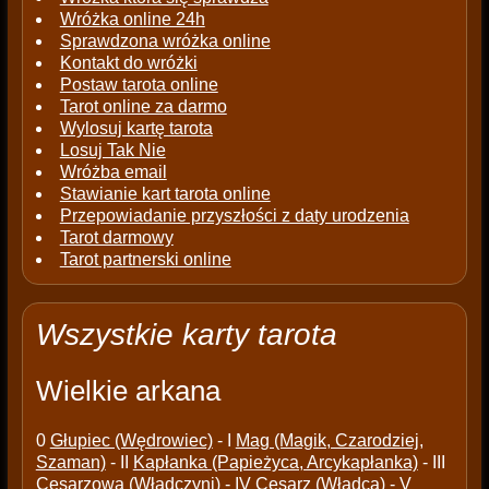
Wróżka online 24h
Sprawdzona wróżka online
Kontakt do wróżki
Postaw tarota online
Tarot online za darmo
Wylosuj kartę tarota
Losuj Tak Nie
Wróżba email
Stawianie kart tarota online
Przepowiadanie przyszłości z daty urodzenia
Tarot darmowy
Tarot partnerski online
Wszystkie karty tarota
Wielkie arkana
0
Głupiec (Wędrowiec)
- I
Mag (Magik, Czarodziej,
Szaman)
- II
Kapłanka (Papieżyca, Arcykapłanka)
- III
Cesarzowa (Władczyni)
- IV
Cesarz (Władca)
- V