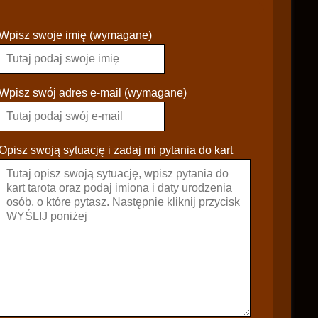
P
Wpisz swoje imię (wymagane)
l
e
a
s
Wpisz swój adres e-mail (wymagane)
e
l
e
Opisz swoją sytuację i zadaj mi pytania do kart
a
v
e
t
h
i
s
f
i
e