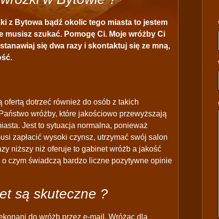
ki z Bytowa bądź okolic tego miasta to jestem
nie musisz szukać. Pomogę Ci. Moje wróżby Ci
tanawiaj się dwa razy i skontaktuj się ze mną,
ość.
 ofertą dotrzeć również do osób z takich
Państwo wróżby, które jakościowo przewyższają
iasta. Jest to sytuacja normalna, ponieważ
musi zapłacić wysoki czynsz, utrzymać swój salon
azy niższy niż oferuje to gabinet wróżb a jakość
j o czym świadczą bardzo liczne pozytywne opinie
et są skuteczne ?
ekonani do wróżb przez e-mail. Wróżąc dla