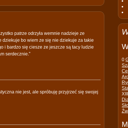
W
wszystko patrze odrzyła wemnie nadzieje ze
 dziekuje bo wiem ze się nie dziekuje za takie
W
 i bardzo się ciesze ze jeszcze są tacy ludzie
am serdecznie.”
0
G
Sz
Ce
Ar
Ry
St
tyczna nie jest, ale spróbuję przyjrzeć się swojej
XII
Di
Sł
Źw
M