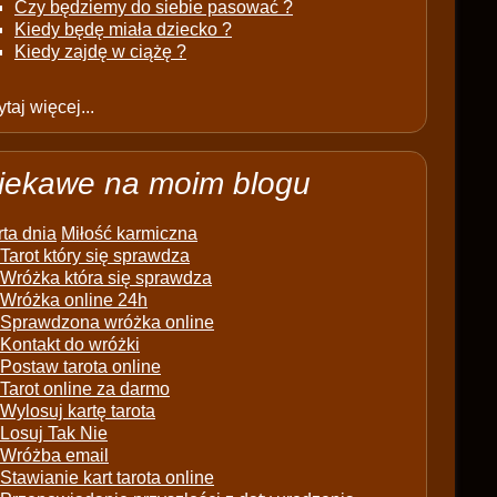
Czy będziemy do siebie pasować ?
Kiedy będę miała dziecko ?
Kiedy zajdę w ciążę ?
taj więcej...
iekawe na moim blogu
ta dnia
Miłość karmiczna
Tarot który się sprawdza
Wróżka która się sprawdza
Wróżka online 24h
Sprawdzona wróżka online
Kontakt do wróżki
Postaw tarota online
Tarot online za darmo
Wylosuj kartę tarota
Losuj Tak Nie
Wróżba email
Stawianie kart tarota online