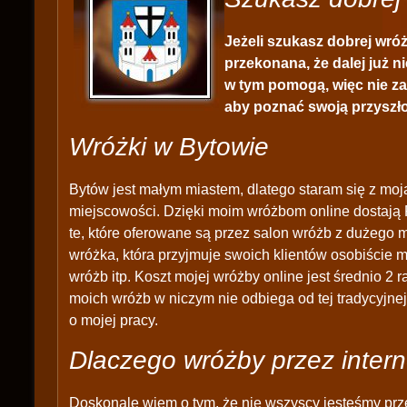
Jeżeli szukasz dobrej wróż
przekonana, że dalej już 
w tym pomogą, więc nie zas
aby poznać swoją przyszł
Wróżki w Bytowie
Bytów jest małym miastem, dlatego staram się z moją
miejscowości. Dzięki moim wróżbom online dostają 
te, które oferowane są przez salon wróżb z dużego m
wróżka, która przyjmuje swoich klientów osobiście 
wróżb itp. Koszt mojej wróżby online jest średnio 2 r
moich wróżb w niczym nie odbiega od tej tradycyjne
o mojej pracy.
Dlaczego wróżby przez intern
Doskonale wiem o tym, że nie wszyscy jesteśmy prz