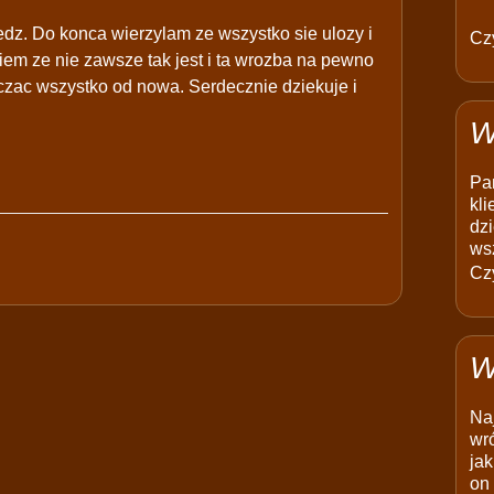
dz. Do konca wierzylam ze wszystko sie ulozy i
Czy
wiem ze nie zawsze tak jest i ta wrozba na pewno
zac wszystko od nowa. Serdecznie dziekuje i
W
Pam
kli
dzi
ws
Czy
W
Na
wró
jak
on 