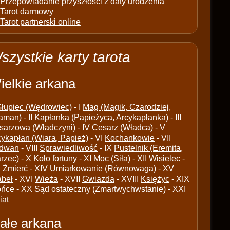
Przepowiadanie przyszłości z daty urodzenia
Tarot darmowy
Tarot partnerski online
szystkie karty tarota
ielkie arkana
łupiec (Wędrowiec)
- I
Mag (Magik, Czarodziej,
aman)
- II
Kapłanka (Papieżyca, Arcykapłanka)
- III
sarzowa (Władczyni)
- IV
Cesarz (Władca)
- V
cykapłan (Wiara, Papież)
- VI
Kochankowie
- VII
dwan
- VIII
Sprawiedliwość
- IX
Pustelnik (Eremita,
arzec)
- X
Koło fortuny
- XI
Moc (Siła)
- XII
Wisielec
-
I
Źmierć
- XIV
Umiarkowanie (Równowaga)
- XV
abeł
- XVI
Wieża
- XVII
Gwiazda
- XVIII
Księżyc
- XIX
ońce
- XX
Sąd ostateczny (Zmartwychwstanie)
- XXI
iat
ałe arkana