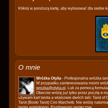
Kliknij w poniższą kartę, aby wylosować dla siebie ka
O mnie
Wróżka Otylia
- Profesjonalna wróżka tar
W przypadku zainteresowania moimi wróżb
wrozka@otylia.pl
. Lub za pomocą formula
Obecnie wróżę już tylko przez pocztę e-ma
używam kart tarota a właściwie dwóch talii: Tarot of
Tarot (Boski Tarot) Ciro Marchetti. Nie wróżę natomias
tarota anielskiego. Pozdrawiam serdecznie.