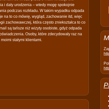
ia i daty urodzenia – wtedy mogę spokojnie
azania podczas rozkładu. W takim wypadku odpada
je na to co mówię, wygląd, zachowanie itd, więc
ogii zachowawczej, która często zniekształca to co
mail są tańsze niż wizyty osobiste, gdyż odpada
oświadczenia. Osoby, które zdecydowały raz na
M
 moimi stałymi klientami.
Za
ht
Pol
htt
P