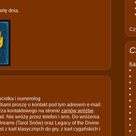
rtę dnia.
Czy
C
Kar
ocistka i numerolog
ami proszę o kontakt pod tym adresem e-mail:
rza kontaktowego na stronie
zamów wróżbę
.
il. Nie wróżę przez telefon i sms. Do wróżenia
 Dreams (Tarot Snów) oraz Legacy of the Divine
t z kart klasycznych do gry, z kart cygańskich i