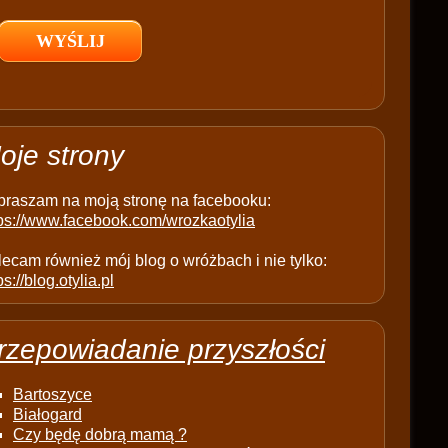
l
d
e
m
p
t
oje strony
y
.
praszam na moją stronę na facebooku:
tps://www.facebook.com/wrozkaotylia
ecam również mój blog o wróżbach i nie tylko:
ps://blog.otylia.pl
rzepowiadanie przyszłości
Bartoszyce
Białogard
Czy będę dobrą mamą ?