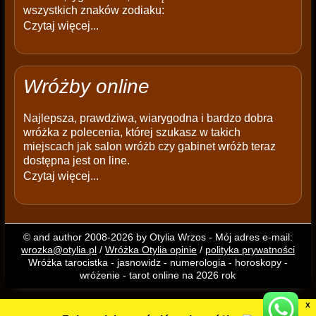
wszystkich znaków zodiaku:
Czytaj więcej...
Wróżby online
Najlepsza, prawdziwa, wiarygodna i bardzo dobra
wróżka z polecenia, której szukasz w takich
miejscach jak salon wróżb czy gabinet wróżb teraz
dostępna jest on line.
Czytaj więcej...
© and author 2008-2026 by Otylia Wrzos - Mój adres e-mail:
wrozka@otylia.pl
/
Wróżka Otylia opinie
/
polityka prywatności
Wróżka tarocistka - jasnowidz - numerologia - horoskopy -
wróżenie - tarot online na 2026 rok
X