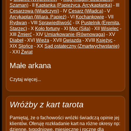
Szaman)
- II
Kapłanka (Papieżyca, Arcykapłanka)
- III
Cesarzowa (Władczyni)
- IV
Cesarz (Władca)
- V
Arcykapłan (Wiara, Papież)
- VI
Kochankowie
- VII
Rydwan
- VIII
Sprawiedliwość
- IX
Pustelnik (Eremita,
Starzec)
- X
Koło fortuny
- XI
Moc (Siła)
- XII
Wisielec
-
XIII
Źmierć
- XIV
Umiarkowanie (Równowaga)
- XV
Diabeł
- XVI
Wieża
- XVII
Gwiazda
- XVIII
Księżyc
-
XIX
Słońce
- XX
Sąd ostateczny (Zmartwychwstanie)
- XXI
Źwiat
Małe arkana
Czytaj więcej...
Wróżby z kart tarota
Pamiętaj, że o fachowości wróżki świadczą opinie jej
klientów. Oferuję rozkładanie kart na różne okresy np:
dzienne, tygodniowe, miesięczne i roczne dla