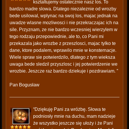
ksztaltujemy ostatecznie nasz los. To
bardzo madre slowa. Dlatego niezaleznie od wrozby
bede usilowal, wplynac na swoj los, majac jednak na
uwadze wlasne mozliwosci i nie przekraczajac ich na
sile. Przyznam, ze nie bardzo wczesniej wierzylem w
tego rodzaju przepowiednie, ale to, co Pani mi
przekazala jako wrozbe z przeszlosci, majac tylko te
dane, ktore podalem, wprawilo mnie w konsternacje.
Wiele spraw sie potwierdzilo, dlatego z tym wieksza
uwaga bede sledzil przyszlosc i jej potwierdzenie we
wrozbie. Jeszcze raz bardzo dziekuje i pozdrawiam. ”
Pan Bogusław
“Dziękuję Pani za wróżbę. Słowa te
podniosły mnie na duchu, mam nadzieje
że wszystko jeszcze się ułoży i że Pani