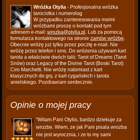
Wróżka Otylia
- Profesjonalna wróżka
tarocistka i numerolog
W przypadku zainteresowania moimi
wróżbami proszę o kontakt pod tym
adresem e-mail:
wrozka@otylia.pl
. Lub za pomocą
formularza kontaktowego na stronie
zamów wróżbę
.
Obecnie wróżę już tylko przez pocztę e-mail. Nie
wróżę przez telefon i sms. Do wróżenia używam kart
tarota a właściwie dwóch talii: Tarot of Dreams (Tarot
Snów) oraz Legacy of the Divine Tarot (Boski Tarot)
Ciro Marchetti. Nie wróżę natomiast z kart
klasycznych do gry, z kart cygańskich i tarota
anielskiego. Pozdrawiam serdecznie.
Opinie o mojej pracy
“Witam Pani Otylio, bardzo dziekuje za
wrozbe. Wiem, ze jak Pani pisala wrozba
nie jest wyrocznia, i ze to my sami