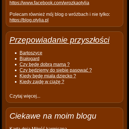
https://www.facebook.com/wrozkaotylia
Polecam również mój blog o wróżbach i nie tylko:
https://blog.otylia.pl
Przepowiadanie przyszłości
Bartoszyce
Białogard
Czy będę dobrą mamą ?
Czy będziemy do siebie pasować ?
Kiedy będę miała dziecko ?
Kiedy zajdę w ciążę ?
Czytaj więcej...
Ciekawe na moim blogu
Karta dnia
Miłość karmiczna