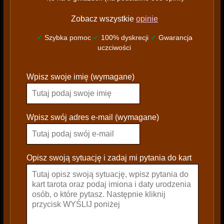
Zobacz wszystkie
opinie
✔
Szybka pomoc
✔
100% dyskrecji
✔
Gwarancja
uczciwości
P
Wpisz swoje imię (wymagane)
l
e
a
s
Wpisz swój adres e-mail (wymagane)
e
l
e
Opisz swoją sytuację i zadaj mi pytania do kart
a
v
e
t
h