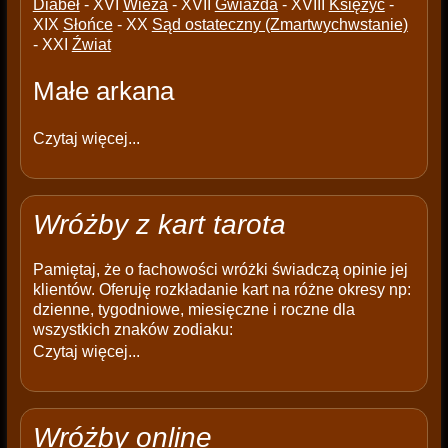
Diabeł
- XVI
Wieża
- XVII
Gwiazda
- XVIII
Księżyc
-
XIX
Słońce
- XX
Sąd ostateczny (Zmartwychwstanie)
- XXI
Źwiat
Małe arkana
Czytaj więcej...
Wróżby z kart tarota
Pamiętaj, że o fachowości wróżki świadczą opinie jej
klientów. Oferuję rozkładanie kart na różne okresy np:
dzienne, tygodniowe, miesięczne i roczne dla
wszystkich znaków zodiaku:
Czytaj więcej...
Wróżby online