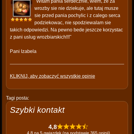
"Witam pania serdecznie, wiem, ze za
wrozby sie nie dziekuje, ale tutaj musze
sie przed pania pochylic i z calego serca
podziekowac, nie spodziewalam sie
takich odpowiedzi. Na pewno bede jeszcze korzystac
z pani uslug wrozbiarskich!!!"
Pani Izabela
KLIKNIJ, aby zobaczyć wszystkie opinie
Tagi posta:
Szybki kontakt
4,8
4,8 na 5 gwiazdek (na podstawie 365 opinii)