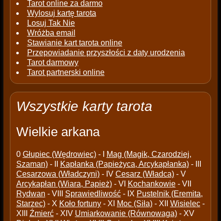
Tarot online za darmo
Wylosuj kartę tarota
Losuj Tak Nie
Wróżba email
Stawianie kart tarota online
Przepowiadanie przyszłości z daty urodzenia
Tarot darmowy
Tarot partnerski online
Wszystkie karty tarota
Wielkie arkana
0
Głupiec (Wędrowiec)
- I
Mag (Magik, Czarodziej,
Szaman)
- II
Kapłanka (Papieżyca, Arcykapłanka)
- III
Cesarzowa (Władczyni)
- IV
Cesarz (Władca)
- V
Arcykapłan (Wiara, Papież)
- VI
Kochankowie
- VII
Rydwan
- VIII
Sprawiedliwość
- IX
Pustelnik (Eremita,
Starzec)
- X
Koło fortuny
- XI
Moc (Siła)
- XII
Wisielec
-
XIII
Źmierć
- XIV
Umiarkowanie (Równowaga)
- XV