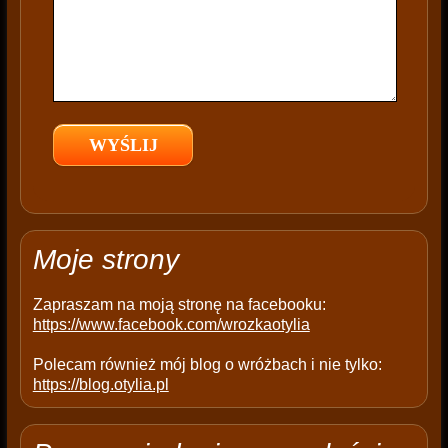
i
s
f
i
e
l
d
e
m
p
t
Moje strony
y
.
Zapraszam na moją stronę na facebooku:
https://www.facebook.com/wrozkaotylia
Polecam również mój blog o wróżbach i nie tylko:
https://blog.otylia.pl