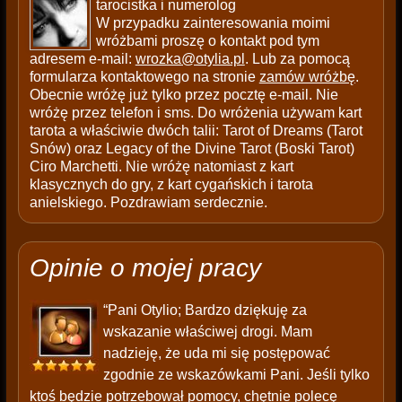
tarocistka i numerolog
W przypadku zainteresowania moimi
wróżbami proszę o kontakt pod tym
adresem e-mail:
wrozka@otylia.pl
. Lub za pomocą
formularza kontaktowego na stronie
zamów wróżbę
.
Obecnie wróżę już tylko przez pocztę e-mail. Nie
wróżę przez telefon i sms. Do wróżenia używam kart
tarota a właściwie dwóch talii: Tarot of Dreams (Tarot
Snów) oraz Legacy of the Divine Tarot (Boski Tarot)
Ciro Marchetti. Nie wróżę natomiast z kart
klasycznych do gry, z kart cygańskich i tarota
anielskiego. Pozdrawiam serdecznie.
Opinie o mojej pracy
“Pani Otylio; Bardzo dziękuję za
wskazanie właściwej drogi. Mam
nadzieję, że uda mi się postępować
zgodnie ze wskazówkami Pani. Jeśli tylko
ktoś będzie potrzebował pomocy, chętnie polecę