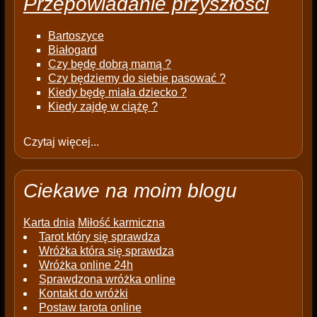
Przepowiadanie przyszłości
Bartoszyce
Białogard
Czy będę dobrą mamą ?
Czy będziemy do siebie pasować ?
Kiedy będę miała dziecko ?
Kiedy zajdę w ciążę ?
Czytaj więcej...
Ciekawe na moim blogu
Karta dnia
Miłość karmiczna
Tarot który się sprawdza
Wróżka która się sprawdza
Wróżka online 24h
Sprawdzona wróżka online
Kontakt do wróżki
Postaw tarota online