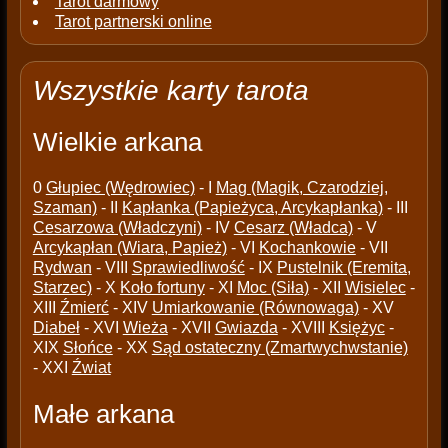
Tarot darmowy
Tarot partnerski online
Wszystkie karty tarota
Wielkie arkana
0
Głupiec (Wędrowiec)
- I
Mag (Magik, Czarodziej,
Szaman)
- II
Kapłanka (Papieżyca, Arcykapłanka)
- III
Cesarzowa (Władczyni)
- IV
Cesarz (Władca)
- V
Arcykapłan (Wiara, Papież)
- VI
Kochankowie
- VII
Rydwan
- VIII
Sprawiedliwość
- IX
Pustelnik (Eremita,
Starzec)
- X
Koło fortuny
- XI
Moc (Siła)
- XII
Wisielec
-
XIII
Źmierć
- XIV
Umiarkowanie (Równowaga)
- XV
Diabeł
- XVI
Wieża
- XVII
Gwiazda
- XVIII
Księżyc
-
XIX
Słońce
- XX
Sąd ostateczny (Zmartwychwstanie)
- XXI
Źwiat
Małe arkana