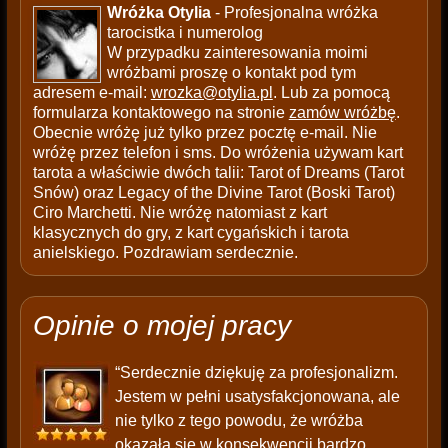
Wróżka Otylia
- Profesjonalna wróżka
tarocistka i numerolog
W przypadku zainteresowania moimi
wróżbami proszę o kontakt pod tym
adresem e-mail:
wrozka@otylia.pl
. Lub za pomocą
formularza kontaktowego na stronie
zamów wróżbę
.
Obecnie wróżę już tylko przez pocztę e-mail. Nie
wróżę przez telefon i sms. Do wróżenia używam kart
tarota a właściwie dwóch talii: Tarot of Dreams (Tarot
Snów) oraz Legacy of the Divine Tarot (Boski Tarot)
Ciro Marchetti. Nie wróżę natomiast z kart
klasycznych do gry, z kart cygańskich i tarota
anielskiego. Pozdrawiam serdecznie.
Opinie o mojej pracy
“Serdecznie dziękuję za profesjonalizm.
Jestem w pełni usatysfakcjonowana, ale
nie tylko z tego powodu, że wróżba
okazała się w konsekwencji bardzo