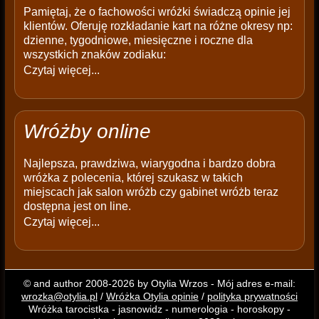
Pamiętaj, że o fachowości wróżki świadczą opinie jej
klientów. Oferuję rozkładanie kart na różne okresy np:
dzienne, tygodniowe, miesięczne i roczne dla
wszystkich znaków zodiaku:
Czytaj więcej...
Wróżby online
Najlepsza, prawdziwa, wiarygodna i bardzo dobra
wróżka z polecenia, której szukasz w takich
miejscach jak salon wróżb czy gabinet wróżb teraz
dostępna jest on line.
Czytaj więcej...
© and author 2008-2026 by Otylia Wrzos - Mój adres e-mail:
wrozka@otylia.pl
/
Wróżka Otylia opinie
/
polityka prywatności
Wróżka tarocistka - jasnowidz - numerologia - horoskopy -