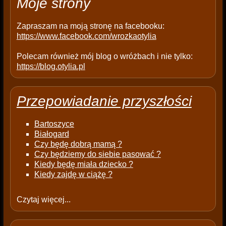
Moje strony
y
.
Zapraszam na moją stronę na facebooku:
https://www.facebook.com/wrozkaotylia
Polecam również mój blog o wróżbach i nie tylko:
https://blog.otylia.pl
Przepowiadanie przyszłości
Bartoszyce
Białogard
Czy będę dobrą mamą ?
Czy będziemy do siebie pasować ?
Kiedy będę miała dziecko ?
Kiedy zajdę w ciążę ?
Czytaj więcej...