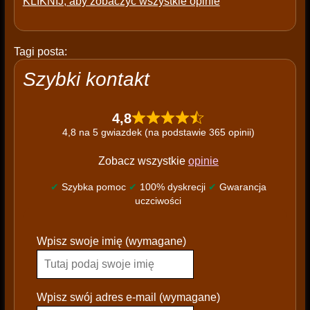
KLIKNIJ, aby zobaczyć wszystkie opinie
Tagi posta:
Szybki kontakt
4,8
4,8 na 5 gwiazdek (na podstawie 365 opinii)
Zobacz wszystkie
opinie
✔
Szybka pomoc
✔
100% dyskrecji
✔
Gwarancja
uczciwości
P
Wpisz swoje imię (wymagane)
l
e
a
s
Wpisz swój adres e-mail (wymagane)