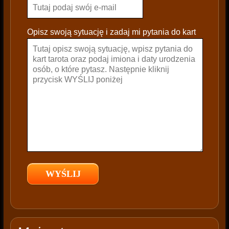
e
l
e
Opisz swoją sytuację i zadaj mi pytania do kart
a
v
e
t
h
i
s
f
i
e
l
d
e
m
p
t