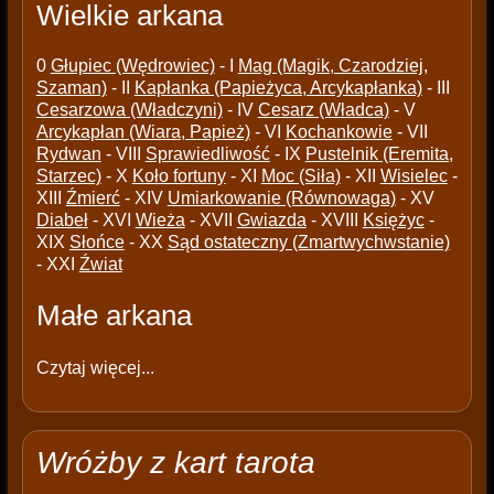
Wielkie arkana
0
Głupiec (Wędrowiec)
- I
Mag (Magik, Czarodziej,
Szaman)
- II
Kapłanka (Papieżyca, Arcykapłanka)
- III
Cesarzowa (Władczyni)
- IV
Cesarz (Władca)
- V
Arcykapłan (Wiara, Papież)
- VI
Kochankowie
- VII
Rydwan
- VIII
Sprawiedliwość
- IX
Pustelnik (Eremita,
Starzec)
- X
Koło fortuny
- XI
Moc (Siła)
- XII
Wisielec
-
XIII
Źmierć
- XIV
Umiarkowanie (Równowaga)
- XV
Diabeł
- XVI
Wieża
- XVII
Gwiazda
- XVIII
Księżyc
-
XIX
Słońce
- XX
Sąd ostateczny (Zmartwychwstanie)
- XXI
Źwiat
Małe arkana
Czytaj więcej...
Wróżby z kart tarota