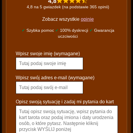
4,8
4,8 na 5 gwiazdek (na podstawie 365 opinii)
Zobacz wszystkie
opinie
✔
Szybka pomoc
✔
100% dyskrecji
✔
Gwarancja
uczciwości
P
Wpisz swoje imię (wymagane)
l
e
a
s
Wpisz swój adres e-mail (wymagane)
e
l
e
Opisz swoją sytuację i zadaj mi pytania do kart
a
v
e
t