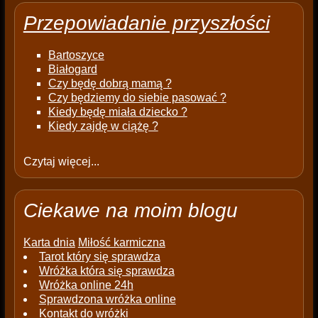
Przepowiadanie przyszłości
Bartoszyce
Białogard
Czy będę dobrą mamą ?
Czy będziemy do siebie pasować ?
Kiedy będę miała dziecko ?
Kiedy zajdę w ciążę ?
Czytaj więcej...
Ciekawe na moim blogu
Karta dnia
Miłość karmiczna
Tarot który się sprawdza
Wróżka która się sprawdza
Wróżka online 24h
Sprawdzona wróżka online
Kontakt do wróżki