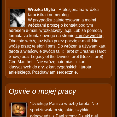
Wróżka Otylia
- Profesjonalna wróżka
tarocistka i numerolog
W przypadku zainteresowania moimi
wróżbami proszę o kontakt pod tym
adresem e-mail:
wrozka@otylia.pl
. Lub za pomocą
formularza kontaktowego na stronie
zamów wróżbę
.
Obecnie wróżę już tylko przez pocztę e-mail. Nie
wróżę przez telefon i sms. Do wróżenia używam kart
tarota a właściwie dwóch talii: Tarot of Dreams (Tarot
Snów) oraz Legacy of the Divine Tarot (Boski Tarot)
Ciro Marchetti. Nie wróżę natomiast z kart
klasycznych do gry, z kart cygańskich i tarota
anielskiego. Pozdrawiam serdecznie.
Opinie o mojej pracy
"Dziękuję Pani za wróżbę tarota. Nie
spodziewałam się takiej szybkiej
odpowiedzi z Pani strony. Dzięki niej