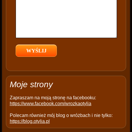
h
i
s
f
i
e
l
d
e
m
p
t
Moje strony
y
.
Zapraszam na moją stronę na facebooku:
https://www.facebook.com/wrozkaotylia
Polecam również mój blog o wróżbach i nie tylko:
https://blog.otylia.pl