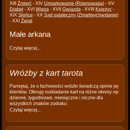
XIII
Źmierć
- XIV
Umiarkowanie (Równowaga)
- XV
Diabeł
- XVI
Wieża
- XVII
Gwiazda
- XVIII
Księżyc
-
XIX
Słońce
- XX
Sąd ostateczny (Zmartwychwstanie)
- XXI
Źwiat
Małe arkana
Czytaj więcej...
Wróżby z kart tarota
Pamiętaj, że o fachowości wróżki świadczą opinie jej
klientów. Oferuję rozkładanie kart na różne okresy np:
dzienne, tygodniowe, miesięczne i roczne dla
wszystkich znaków zodiaku:
Czytaj więcej...