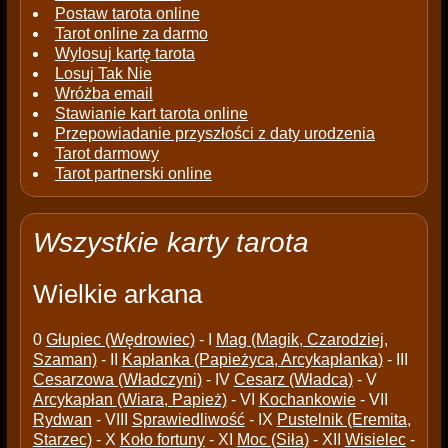
Postaw tarota online
Tarot online za darmo
Wylosuj kartę tarota
Losuj Tak Nie
Wróżba email
Stawianie kart tarota online
Przepowiadanie przyszłości z daty urodzenia
Tarot darmowy
Tarot partnerski online
Wszystkie karty tarota
Wielkie arkana
0
Głupiec (Wędrowiec)
- I
Mag (Magik, Czarodziej,
Szaman)
- II
Kapłanka (Papieżyca, Arcykapłanka)
- III
Cesarzowa (Władczyni)
- IV
Cesarz (Władca)
- V
Arcykapłan (Wiara, Papież)
- VI
Kochankowie
- VII
Rydwan
- VIII
Sprawiedliwość
- IX
Pustelnik (Eremita,
Starzec)
- X
Koło fortuny
- XI
Moc (Siła)
- XII
Wisielec
-