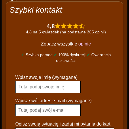
Szybki kontakt
4,8
4,8 na 5 gwiazdek (na podstawie 365 opinii)
Zobacz wszystkie
opinie
✔
Szybka pomoc
✔
100% dyskrecji
✔
Gwarancja
uczciwości
P
Wpisz swoje imię (wymagane)
l
e
a
s
Wpisz swój adres e-mail (wymagane)
e
l
e
Opisz swoją sytuację i zadaj mi pytania do kart
a