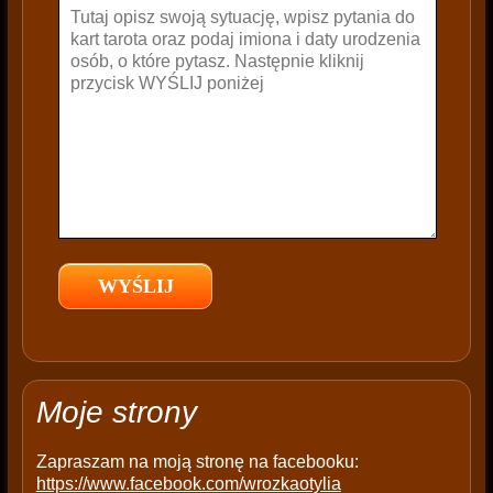
v
e
t
h
i
s
f
i
e
l
d
e
m
p
t
Moje strony
y
.
Zapraszam na moją stronę na facebooku:
https://www.facebook.com/wrozkaotylia