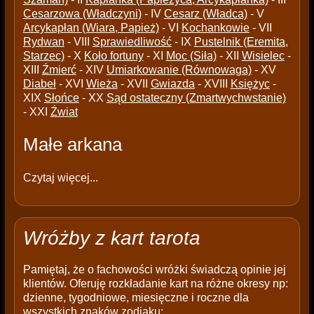
Cesarzowa (Władczyni)
- IV
Cesarz (Władca)
- V
Arcykapłan (Wiara, Papież)
- VI
Kochankowie
- VII
Rydwan
- VIII
Sprawiedliwość
- IX
Pustelnik (Eremita,
Starzec)
- X
Koło fortuny
- XI
Moc (Siła)
- XII
Wisielec
-
XIII
Źmierć
- XIV
Umiarkowanie (Równowaga)
- XV
Diabeł
- XVI
Wieża
- XVII
Gwiazda
- XVIII
Księżyc
-
XIX
Słońce
- XX
Sąd ostateczny (Zmartwychwstanie)
- XXI
Źwiat
Małe arkana
Czytaj więcej...
Wróżby z kart tarota
Pamiętaj, że o fachowości wróżki świadczą opinie jej
klientów. Oferuję rozkładanie kart na różne okresy np:
dzienne, tygodniowe, miesięczne i roczne dla
wszystkich znaków zodiaku: