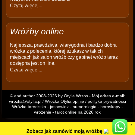
Czytaj więcej...
Wróżby online
Najlepsza, prawdziwa, wiarygodna i bardzo dobra
wróżka z polecenia, której szukasz w takich
miejscach jak salon wróżb czy gabinet wróżb teraz
dostępna jest on line.
Czytaj więcej...
© and author 2008-2026 by Otylia Wrzos - Mój adres e-mail:
wrozka@otylia.pl
/
Wróżka Otylia opinie
/
polityka prywatności
Wróżka tarocistka - jasnowidz - numerologia - horoskopy -
wróżenie - tarot online na 2026 rok
X
Zobacz jak zamówić moją wróżbę