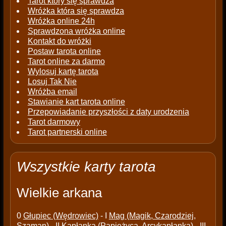
Tarot który się sprawdza
Wróżka która się sprawdza
Wróżka online 24h
Sprawdzona wróżka online
Kontakt do wróżki
Postaw tarota online
Tarot online za darmo
Wylosuj kartę tarota
Losuj Tak Nie
Wróżba email
Stawianie kart tarota online
Przepowiadanie przyszłości z daty urodzenia
Tarot darmowy
Tarot partnerski online
Wszystkie karty tarota
Wielkie arkana
0
Głupiec (Wędrowiec)
- I
Mag (Magik, Czarodziej,
Szaman)
- II
Kapłanka (Papieżyca, Arcykapłanka)
- III