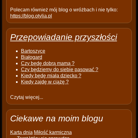
Polecam również mój blog o wróżbach i nie tylko:
https://blog.otylia.pl
Przepowiadanie przyszłości
Bartoszyce
Białogard
Czy będę dobrą mamą ?
Czy będziemy do siebie pasować ?
Kiedy będę miała dziecko ?
Kiedy zajdę w ciążę ?
Czytaj więcej...
Ciekawe na moim blogu
Karta dnia
Miłość karmiczna