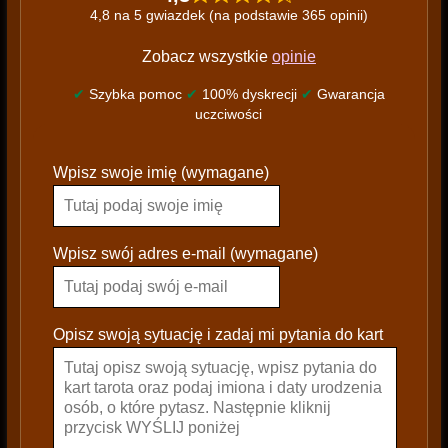
4,8 na 5 gwiazdek (na podstawie 365 opinii)
Zobacz wszystkie
opinie
✔
Szybka pomoc
✔
100% dyskrecji
✔
Gwarancja
uczciwości
P
Wpisz swoje imię (wymagane)
l
e
a
s
Wpisz swój adres e-mail (wymagane)
e
l
e
Opisz swoją sytuację i zadaj mi pytania do kart
a
v
e
t
h