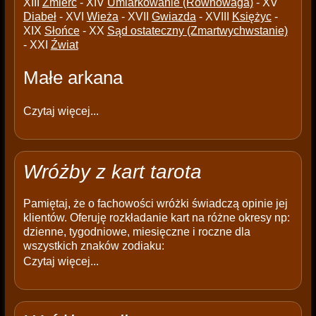
XIII
Źmierć
- XIV
Umiarkowanie (Równowaga)
- XV
Diabeł
- XVI
Wieża
- XVII
Gwiazda
- XVIII
Księżyc
-
XIX
Słońce
- XX
Sąd ostateczny (Zmartwychwstanie)
- XXI
Źwiat
Małe arkana
Czytaj więcej...
Wróżby z kart tarota
Pamiętaj, że o fachowości wróżki świadczą opinie jej
klientów. Oferuję rozkładanie kart na różne okresy np:
dzienne, tygodniowe, miesięczne i roczne dla
wszystkich znaków zodiaku:
Czytaj więcej...