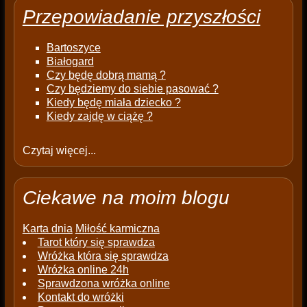
Przepowiadanie przyszłości
Bartoszyce
Białogard
Czy będę dobrą mamą ?
Czy będziemy do siebie pasować ?
Kiedy będę miała dziecko ?
Kiedy zajdę w ciążę ?
Czytaj więcej...
Ciekawe na moim blogu
Karta dnia
Miłość karmiczna
Tarot który się sprawdza
Wróżka która się sprawdza
Wróżka online 24h
Sprawdzona wróżka online
Kontakt do wróżki