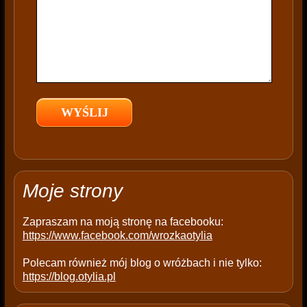
i
s
f
i
e
l
d
e
m
p
t
Moje strony
y
.
Zapraszam na moją stronę na facebooku:
https://www.facebook.com/wrozkaotylia
Polecam również mój blog o wróżbach i nie tylko:
https://blog.otylia.pl