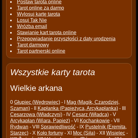
Postaw tarota online
Tarot online za darmo
Wylosuj kartę tarota
Losuj Tak Nie
Wróżba email
Stawianie kart tarota online
Przepowiadanie przyszłości z daty urodzenia
Tarot darmowy
Tarot partnerski online
Wszystkie karty tarota
Wielkie arkana
0
Głupiec (Wędrowiec)
- I
Mag (Magik, Czarodziej,
Szaman)
- II
Kapłanka (Papieżyca, Arcykapłanka)
- III
Cesarzowa (Władczyni)
- IV
Cesarz (Władca)
- V
Arcykapłan (Wiara, Papież)
- VI
Kochankowie
- VII
Rydwan
- VIII
Sprawiedliwość
- IX
Pustelnik (Eremita,
Starzec)
- X
Koło fortuny
- XI
Moc (Siła)
- XII
Wisielec
-