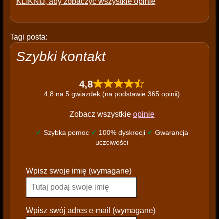
KLIKNIJ, aby zobaczyć wszystkie opinie
Tagi posta:
Szybki kontakt
4,8
4,8 na 5 gwiazdek (na podstawie 365 opinii)
Zobacz wszystkie
opinie
✔
Szybka pomoc
✔
100% dyskrecji
✔
Gwarancja
uczciwości
P
Wpisz swoje imię (wymagane)
l
e
a
s
Wpisz swój adres e-mail (wymagane)