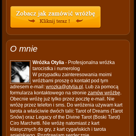
O mnie
Wróżka Otylia
- Profesjonalna wróżka
tarocistka i numerolog
W przypadku zainteresowania moimi
wróżbami proszę o kontakt pod tym
adresem e-mail:
wrozka@otylia.pl
. Lub za pomocą
formularza kontaktowego na stronie
zamów wróżbę
.
Obecnie wróżę już tylko przez pocztę e-mail. Nie
wróżę przez telefon i sms. Do wróżenia używam kart
tarota a właściwie dwóch talii: Tarot of Dreams (Tarot
Snów) oraz Legacy of the Divine Tarot (Boski Tarot)
Ciro Marchetti. Nie wróżę natomiast z kart
klasycznych do gry, z kart cygańskich i tarota
anielskiego. Pozdrawiam serdecznie.