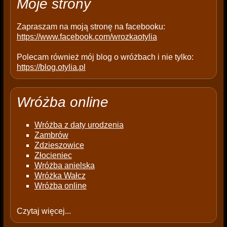
Moje strony
y
.
Zapraszam na moją stronę na facebooku:
https://www.facebook.com/wrozkaotylia
Polecam również mój blog o wróżbach i nie tylko:
https://blog.otylia.pl
Wróżba online
Wróżba z daty urodzenia
Zambrów
Zdzieszowice
Złocieniec
Wróżba anielska
Wróżka Wałcz
Wróżba online
Czytaj więcej...