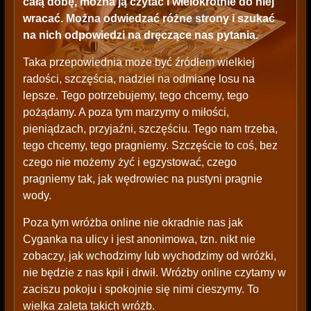
całą dobę, można ją czytać i wielokrotnie do niej
wracać. Można odwiedzać różne strony i szukać
na nich odpowiedzi na dręczące nas pytania.
Taka przepowiednia może być źródłem wielkiej
radości, szczęścia, nadziei na odmianę losu na
lepsze. Tego potrzebujemy, tego chcemy, tego
pożądamy. A poza tym marzymy o miłości,
pieniądzach, przyjaźni, szczęściu. Tego nam trzeba,
tego chcemy, tego pragniemy. Szczęście to coś, bez
czego nie możemy żyć i egzystować, czego
pragniemy tak, jak wędrowiec na pustyni pragnie
wody.
Poza tym wróżba online nie okradnie nas jak
Cyganka na ulicy i jest anonimowa, tzn. nikt nie
zobaczy, jak wchodzimy lub wychodzimy od wróżki,
nie będzie z nas kpił i drwił. Wróżby online czytamy w
zaciszu pokoju i spokojnie się nimi cieszymy. To
wielka zaleta takich wróżb.