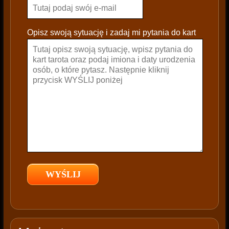
e
l
e
Opisz swoją sytuację i zadaj mi pytania do kart
a
v
e
t
h
i
s
f
i
e
l
d
e
m
p
t