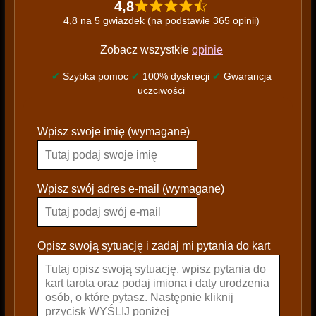
4,8
4,8 na 5 gwiazdek (na podstawie 365 opinii)
Zobacz wszystkie
opinie
✔
Szybka pomoc
✔
100% dyskrecji
✔
Gwarancja
uczciwości
P
Wpisz swoje imię (wymagane)
l
e
a
s
Wpisz swój adres e-mail (wymagane)
e
l
e
Opisz swoją sytuację i zadaj mi pytania do kart
a
v
e
t