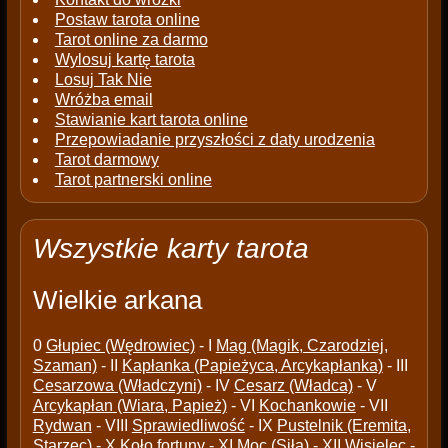
Postaw tarota online
Tarot online za darmo
Wylosuj kartę tarota
Losuj Tak Nie
Wróżba email
Stawianie kart tarota online
Przepowiadanie przyszłości z daty urodzenia
Tarot darmowy
Tarot partnerski online
Wszystkie karty tarota
Wielkie arkana
0
Głupiec (Wędrowiec)
- I
Mag (Magik, Czarodziej,
Szaman)
- II
Kapłanka (Papieżyca, Arcykapłanka)
- III
Cesarzowa (Władczyni)
- IV
Cesarz (Władca)
- V
Arcykapłan (Wiara, Papież)
- VI
Kochankowie
- VII
Rydwan
- VIII
Sprawiedliwość
- IX
Pustelnik (Eremita,
Starzec)
- X
Koło fortuny
- XI
Moc (Siła)
- XII
Wisielec
-