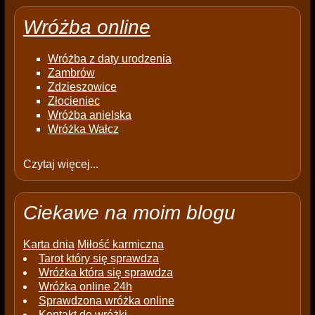
Wróżba online
Wróżba z daty urodzenia
Zambrów
Zdzieszowice
Złocieniec
Wróżba anielska
Wróżka Wałcz
Czytaj więcej...
Ciekawe na moim blogu
Karta dnia
Miłość karmiczna
Tarot który się sprawdza
Wróżka która się sprawdza
Wróżka online 24h
Sprawdzona wróżka online
Kontakt do wróżki