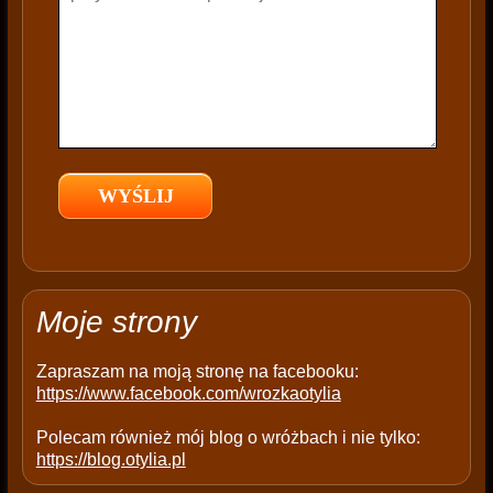
h
i
s
f
i
e
l
d
e
m
p
t
Moje strony
y
.
Zapraszam na moją stronę na facebooku:
https://www.facebook.com/wrozkaotylia
Polecam również mój blog o wróżbach i nie tylko:
https://blog.otylia.pl