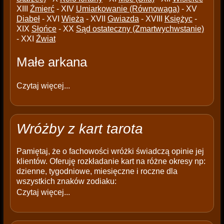
XIII
Źmierć
- XIV
Umiarkowanie (Równowaga)
- XV
Diabeł
- XVI
Wieża
- XVII
Gwiazda
- XVIII
Księżyc
-
XIX
Słońce
- XX
Sąd ostateczny (Zmartwychwstanie)
- XXI
Źwiat
Małe arkana
Czytaj więcej...
Wróżby z kart tarota
Pamiętaj, że o fachowości wróżki świadczą opinie jej
klientów. Oferuję rozkładanie kart na różne okresy np:
dzienne, tygodniowe, miesięczne i roczne dla
wszystkich znaków zodiaku:
Czytaj więcej...