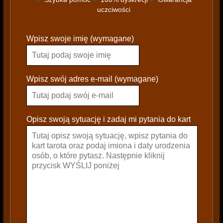
uczciwości
P
Wpisz swoje imię (wymagane)
l
e
a
s
Wpisz swój adres e-mail (wymagane)
e
l
e
Opisz swoją sytuację i zadaj mi pytania do kart
a
v
e
t
h
i
s
f
i