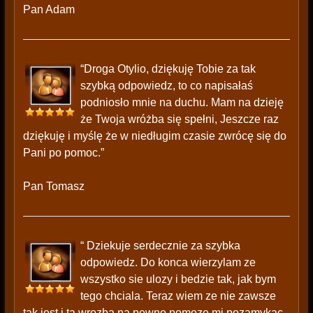
Pan Adam
“Droga Otylio, dziękuję Tobie za tak
szybką odpowiedz, to co napisałaś
podniosło mnie na duchu. Mam na dzieję
że Twoja wróżba się spełni, Jeszcze raz
dziękuję i myślę że w niedługim czasie zwrócę się do
Pani po pomoc.”
Pan Tomasz
“ Dziekuje serdecznie za szybka
odpowiedz. Do konca wierzylam ze
wszystko sie ulozy i bedzie tak, jak bym
tego chciala. Teraz wiem ze nie zawsze
tak jest i ta wrozba na pewno pomoze mi pozamykac