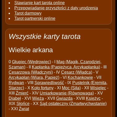
Stawianie kart tarota online
Przepowiadanie przyszłości z daty urodzenia
Tarot darmowy
Tarot partnerski online
Wszystkie karty tarota
Wielkie arkana
0
Głupiec (Wędrowiec)
- I
Mag (Magik, Czarodziej,
Szaman)
- II
Kapłanka (Papieżyca, Arcykapłanka)
- III
Cesarzowa (Władczyni)
- IV
Cesarz (Władca)
- V
Arcykapłan (Wiara, Papież)
- VI
Kochankowie
- VII
Rydwan
- VIII
Sprawiedliwość
- IX
Pustelnik (Eremita,
Starzec)
- X
Koło fortuny
- XI
Moc (Siła)
- XII
Wisielec
-
XIII
Źmierć
- XIV
Umiarkowanie (Równowaga)
- XV
Diabeł
- XVI
Wieża
- XVII
Gwiazda
- XVIII
Księżyc
-
XIX
Słońce
- XX
Sąd ostateczny (Zmartwychwstanie)
- XXI
Źwiat