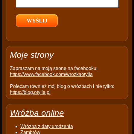
e
l
d
e
m
p
t
Moje strony
y
.
Zapraszam na moją stronę na facebooku:
https://www.facebook.com/wrozkaotylia
Polecam również mój blog o wróżbach i nie tylko:
https://blog.otylia.pl
Wróżba online
Wróżba z daty urodzenia
Zambrów