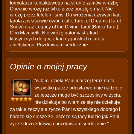
formularza kontaktowego na stronie
zamów wróżbę
.
Obecnie wróżę już tylko przez pocztę e-mail. Nie
wróżę przez telefon i sms. Do wróżenia używam kart
tarota a właściwie dwóch talii: Tarot of Dreams (Tarot
Snów) oraz Legacy of the Divine Tarot (Boski Tarot)
Ciro Marchetti. Nie wróżę natomiast z kart
klasycznych do gry, z kart cygańskich i tarota
anielskiego. Pozdrawiam serdecznie.
Opinie o mojej pracy
“witam. dzieki Pani inaczej teraz na to
wszystko patrze odrzyła wemnie nadzieje
ze jeszcze moge być szczesliwy w zyciu.
nie dziekuje bo wiem ze się nie dziekuje
za takie zeczy,ale zycze Pani wszystkiego dobrego i
bardzo się ciesze ze jeszcze są tacy ludzie jak Pani.
zycze dużo zdrowia i pozdrawiam serdecznie.”