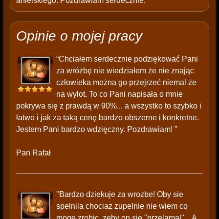
anielskiego. Pozdrawiam serdecznie.
Opinie o mojej pracy
“Chciałem serdecznie podziękować Pani
za wróżbę nie wiedziałem że nie znając
człowieka można go przejrzeć niemal że
na wylot. To co Pani napisała o mnie
pokrywa się z prawdą w 90%... a wszystko to szybko i
łatwo i jak za taką cenę bardzo obszerne i konkretne.
Jestem Pani bardzo wdzięczny. Pozdrawiam! ”
Pan Rafał
"Bardzo dziekuje za wrozbe! Oby sie
spelnila chociaz zupelnie nie wiem co
moge zrobic, zeby on sie "przelamal"... A