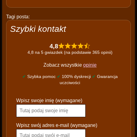
Tagi posta:
Szybki kontakt
4,8
4,8 na 5 gwiazdek (na podstawie 365 opinii)
Zobacz wszystkie
opinie
✔
Szybka pomoc
✔
100% dyskrecji
✔
Gwarancja
uczciwości
P
Wpisz swoje imię (wymagane)
l
e
a
s
Wpisz swój adres e-mail (wymagane)
e