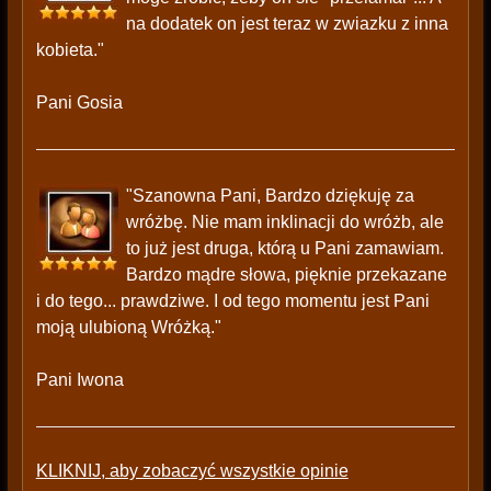
na dodatek on jest teraz w zwiazku z inna
kobieta."
Pani Gosia
"Szanowna Pani, Bardzo dziękuję za
wróżbę. Nie mam inklinacji do wróżb, ale
to już jest druga, którą u Pani zamawiam.
Bardzo mądre słowa, pięknie przekazane
i do tego... prawdziwe. I od tego momentu jest Pani
moją ulubioną Wróżką."
Pani Iwona
KLIKNIJ, aby zobaczyć wszystkie opinie