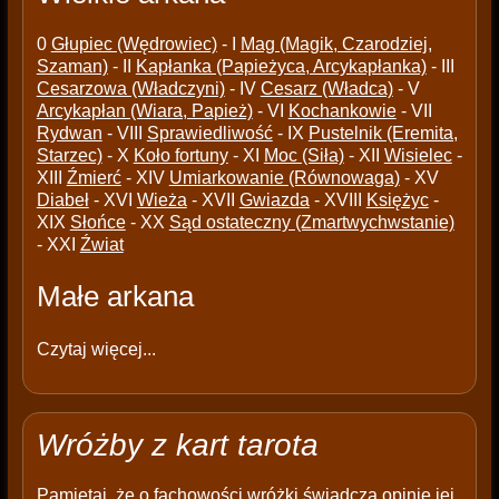
0
Głupiec (Wędrowiec)
- I
Mag (Magik, Czarodziej,
Szaman)
- II
Kapłanka (Papieżyca, Arcykapłanka)
- III
Cesarzowa (Władczyni)
- IV
Cesarz (Władca)
- V
Arcykapłan (Wiara, Papież)
- VI
Kochankowie
- VII
Rydwan
- VIII
Sprawiedliwość
- IX
Pustelnik (Eremita,
Starzec)
- X
Koło fortuny
- XI
Moc (Siła)
- XII
Wisielec
-
XIII
Źmierć
- XIV
Umiarkowanie (Równowaga)
- XV
Diabeł
- XVI
Wieża
- XVII
Gwiazda
- XVIII
Księżyc
-
XIX
Słońce
- XX
Sąd ostateczny (Zmartwychwstanie)
- XXI
Źwiat
Małe arkana
Czytaj więcej...
Wróżby z kart tarota
Pamiętaj, że o fachowości wróżki świadczą opinie jej