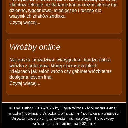
klientów. Oferuję rozkładanie kart na różne okresy np:
dzienne, tygodniowe, miesięczne i roczne dla
wszystkich znaków zodiaku:
Czytaj więcej...
Wróżby online
Najlepsza, prawdziwa, wiarygodna i bardzo dobra
wróżka z polecenia, której szukasz w takich
miejscach jak salon wróżb czy gabinet wróżb teraz
dostępna jest on line.
Czytaj więcej...
© and author 2008-2026 by Otylia Wrzos - Mój adres e-mail:
wrozka@otylia.pl
/
Wróżka Otylia opinie
/
polityka prywatności
Wróżka tarocistka - jasnowidz - numerologia - horoskopy -
wróżenie - tarot online na 2026 rok