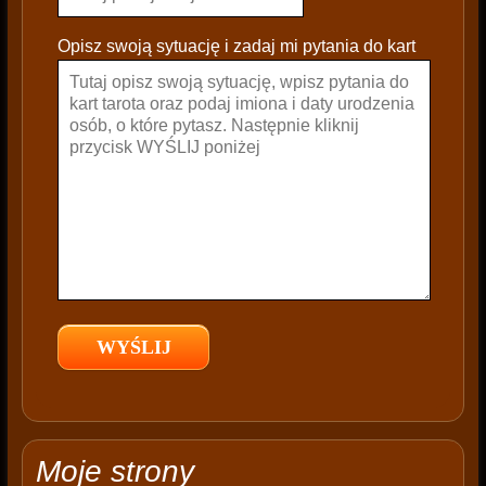
l
e
Opisz swoją sytuację i zadaj mi pytania do kart
a
v
e
t
h
i
s
f
i
e
l
d
e
m
p
t
Moje strony
y