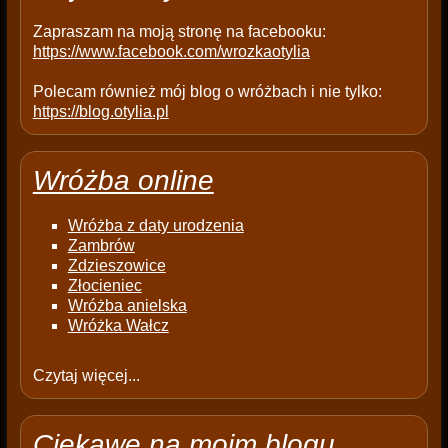
.
Zapraszam na moją stronę na facebooku:
https://www.facebook.com/wrozkaotylia
Polecam również mój blog o wróżbach i nie tylko:
https://blog.otylia.pl
Wróżba online
Wróżba z daty urodzenia
Zambrów
Zdzieszowice
Złocieniec
Wróżba anielska
Wróżka Wałcz
Czytaj więcej...
Ciekawe na moim blogu