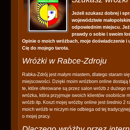
Jeżeli szukasz dobrej i s
województwie małopolskim 
odpowiednim miejscu. Jeż
prawdy o sobie i swoim los
Opinie o moich wróżbach, moje doświadczenie i
Cię do mojego tarota.
Wróżki w Rabce-Zdroju
Rabka-Zdrój jest małym miastem, dlatego staram się 
miejscowości. Dzięki moim wróżbom online dostają 
te, które oferowane są przez salon wróżb z dużego m
wróżka, która przyjmuje swoich klientów osobiście 
wróżb itp. Koszt mojej wróżby online jest średnio 2 r
moich wróżb w niczym nie odbiega od tej tradycyjne
o mojej pracy.
Dlaczego wróżby przez intern