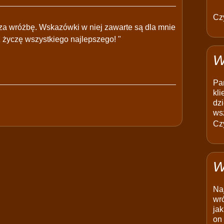
Czy
 za wróżbę. Wskazówki w niej zawarte są dla mnie
 życzę wszystkiego najlepszego! "
W
Pam
kli
dzi
ws
Czy
W
Na
wró
jak
on 