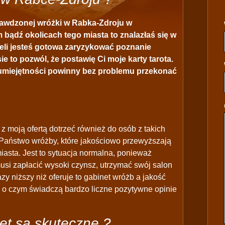
prawdzonej wróżki w Rabka-Zdroju w
bądź okolicach tego miasta to znalazłaś się w
eli jesteś gotowa zaryzykować poznanie
ie to pozwól, że postawię Ci moje karty tarota.
 umiejętności powinny bez problemu przekonać
z moją ofertą dotrzeć również do osób z takich
Państwo wróżby, które jakościowo przewyższają
iasta. Jest to sytuacja normalna, ponieważ
musi zapłacić wysoki czynsz, utrzymać swój salon
azy niższy niż oferuje to gabinet wróżb a jakość
j o czym świadczą bardzo liczne pozytywne opinie
et są skuteczne ?