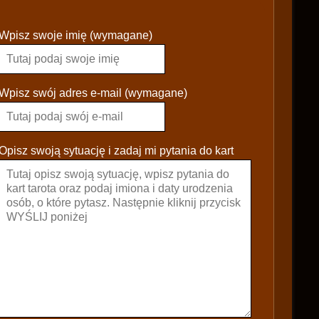
P
Wpisz swoje imię (wymagane)
l
e
a
s
Wpisz swój adres e-mail (wymagane)
e
l
e
Opisz swoją sytuację i zadaj mi pytania do kart
a
v
e
t
h
i
s
f
i
e