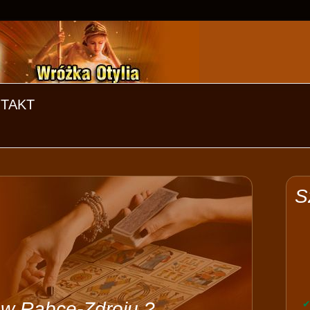
TAKT
S
 w Rabce-Zdroju ?