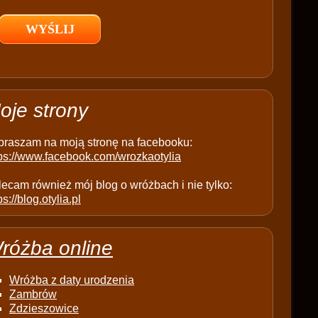
l
d
e
m
p
t
oje strony
y
.
praszam na moją stronę na facebooku:
tps://www.facebook.com/wrozkaotylia
ecam również mój blog o wróżbach i nie tylko:
ps://blog.otylia.pl
różba online
Wróżba z daty urodzenia
Zambrów
Zdzieszowice