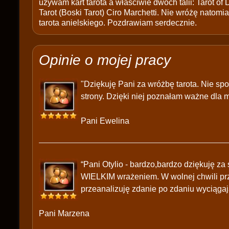
używam kart tarota a właściwie dwóch talii: Tarot of
Tarot (Boski Tarot) Ciro Marchetti. Nie wróżę natomias
tarota anielskiego. Pozdrawiam serdecznie.
Opinie o mojej pracy
"Dziękuję Pani za wróżbę tarota. Nie sp
strony. Dzięki niej poznałam ważne dla m
Pani Ewelina
“Pani Otylio - bardzo,bardzo dziękuję z
WIELKIM wrażeniem. W wolnej chwili prz
przeanalizuję zdanie po zdaniu wyciągaj
Pani Marzena