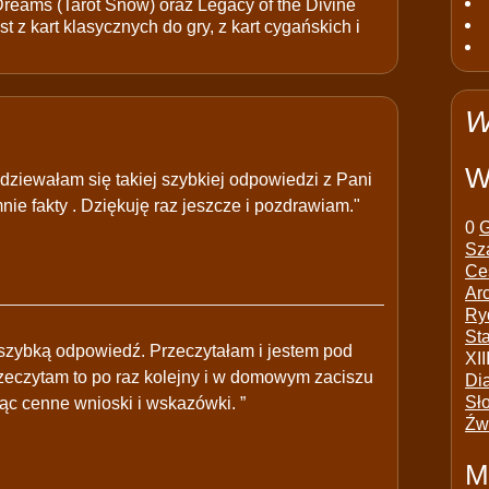
 Dreams (Tarot Snów) oraz Legacy of the Divine
t z kart klasycznych do gry, z kart cygańskich i
W
W
odziewałam się takiej szybkiej odpowiedzi z Pani
nie fakty . Dziękuję raz jeszcze i pozdrawiam."
0
G
Sz
Ce
Ar
Ry
St
a szybką odpowiedź. Przeczytałam i jestem pod
XII
eczytam to po raz kolejny i w domowym zaciszu
Di
Sł
ąc cenne wnioski i wskazówki. ”
Źw
M