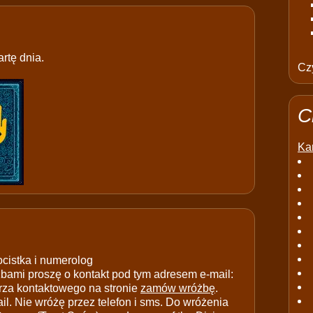
rtę dnia.
Czy
C
Kar
ocistka i numerolog
ami proszę o kontakt pod tym adresem e-mail:
rza kontaktowego na stronie
zamów wróżbę
.
il. Nie wróżę przez telefon i sms. Do wróżenia