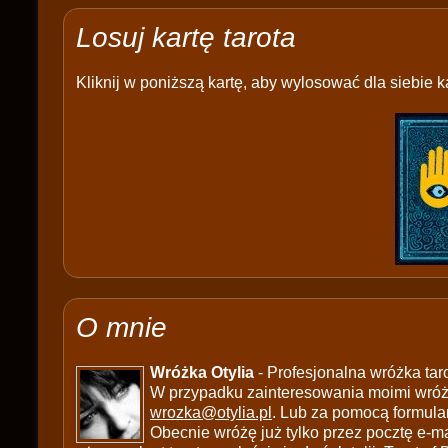
Losuj kartę tarota
Kliknij w poniższą kartę, aby wylosować dla siebie ka
O mnie
Wróżka Otylia
- Profesjonalna wróżka tar
W przypadku zainteresowania moimi wróżb
wrozka@otylia.pl
. Lub za pomocą formula
Obecnie wróżę już tylko przez pocztę e-ma