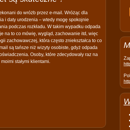
ekonani do wróżb przez e-mail. Wróżąc dla
ia i daty urodzenia – wtedy mogę spokojnie
azania podczas rozkładu. W takim wypadku odpada
je na to co mówię, wygląd, zachowanie itd, więc
ogii zachowawczej, która często zniekształca to co
M
mail są tańsze niż wizyty osobiste, gdyż odpada
oświadczenia. Osoby, które zdecydowały raz na
Za
 moimi stałymi klientami.
ht
Pol
htt
W