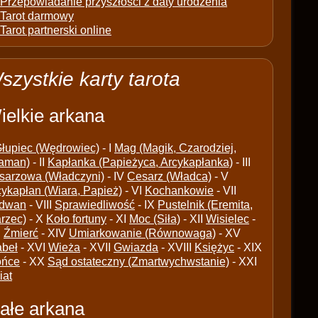
Przepowiadanie przyszłości z daty urodzenia
Tarot darmowy
Tarot partnerski online
szystkie karty tarota
ielkie arkana
łupiec (Wędrowiec)
- I
Mag (Magik, Czarodziej,
aman)
- II
Kapłanka (Papieżyca, Arcykapłanka)
- III
sarzowa (Władczyni)
- IV
Cesarz (Władca)
- V
cykapłan (Wiara, Papież)
- VI
Kochankowie
- VII
dwan
- VIII
Sprawiedliwość
- IX
Pustelnik (Eremita,
arzec)
- X
Koło fortuny
- XI
Moc (Siła)
- XII
Wisielec
-
I
Źmierć
- XIV
Umiarkowanie (Równowaga)
- XV
abeł
- XVI
Wieża
- XVII
Gwiazda
- XVIII
Księżyc
- XIX
ońce
- XX
Sąd ostateczny (Zmartwychwstanie)
- XXI
iat
ałe arkana