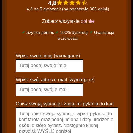
4,8
4,8 na 5 gwiazdek (na podstawie 365 opinii)
Zobacz wszystkie
opinie
✔
Szybka pomoc
✔
100% dyskrecji
✔
Gwarancja
uczciwości
P
Wpisz swoje imię (wymagane)
l
e
a
s
Wpisz swój adres e-mail (wymagane)
e
l
e
Opisz swoją sytuację i zadaj mi pytania do kart
a
v
e
t