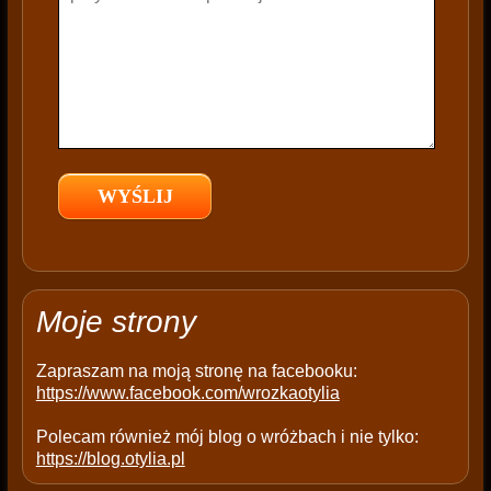
h
i
s
f
i
e
l
d
e
m
p
t
Moje strony
y
.
Zapraszam na moją stronę na facebooku:
https://www.facebook.com/wrozkaotylia
Polecam również mój blog o wróżbach i nie tylko:
https://blog.otylia.pl