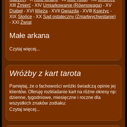
XIII
Źmierć
- XIV
Umiarkowanie (Równowaga)
- XV
Diabeł
- XVI
Wieża
- XVII
Gwiazda
- XVIII
Księżyc
-
XIX
Słońce
- XX
Sąd ostateczny (Zmartwychwstanie)
- XXI
Źwiat
Małe arkana
Czytaj więcej...
Wróżby z kart tarota
Pamiętaj, że o fachowości wróżki świadczą opinie jej
klientów. Oferuję rozkładanie kart na różne okresy np:
dzienne, tygodniowe, miesięczne i roczne dla
wszystkich znaków zodiaku:
Czytaj więcej...