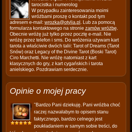
tarocistka i numerolog
W przypadku zainteresowania moimi
wróżbami proszę o kontakt pod tym
adresem e-mail:
wrozka@otylia.pl
. Lub za pomocą
formularza kontaktowego na stronie
zamów wróżbę
.
Obecnie wróżę już tylko przez pocztę e-mail. Nie
wróżę przez telefon i sms. Do wróżenia używam kart
tarota a właściwie dwóch talii: Tarot of Dreams (Tarot
Snów) oraz Legacy of the Divine Tarot (Boski Tarot)
Ciro Marchetti. Nie wróżę natomiast z kart
klasycznych do gry, z kart cygańskich i tarota
anielskiego. Pozdrawiam serdecznie.
Opinie o mojej pracy
"Bardzo Pani dziekuję. Pani wróżba choć
raczej nazwałabym to opisem stanu
faktycznego, bardzo celnego jest
poukładaniem w samym sobie treści, do