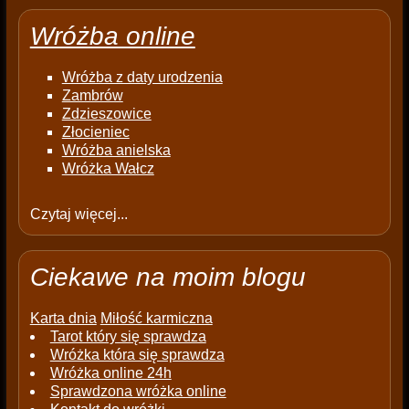
Wróżba online
Wróżba z daty urodzenia
Zambrów
Zdzieszowice
Złocieniec
Wróżba anielska
Wróżka Wałcz
Czytaj więcej...
Ciekawe na moim blogu
Karta dnia
Miłość karmiczna
Tarot który się sprawdza
Wróżka która się sprawdza
Wróżka online 24h
Sprawdzona wróżka online