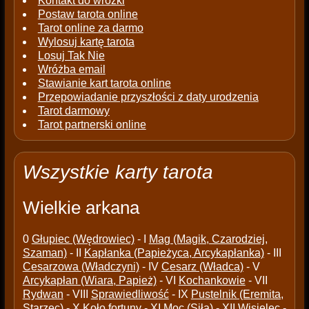
Kontakt do wróżki
Postaw tarota online
Tarot online za darmo
Wylosuj kartę tarota
Losuj Tak Nie
Wróżba email
Stawianie kart tarota online
Przepowiadanie przyszłości z daty urodzenia
Tarot darmowy
Tarot partnerski online
Wszystkie karty tarota
Wielkie arkana
0
Głupiec (Wędrowiec)
- I
Mag (Magik, Czarodziej,
Szaman)
- II
Kapłanka (Papieżyca, Arcykapłanka)
- III
Cesarzowa (Władczyni)
- IV
Cesarz (Władca)
- V
Arcykapłan (Wiara, Papież)
- VI
Kochankowie
- VII
Rydwan
- VIII
Sprawiedliwość
- IX
Pustelnik (Eremita,
Starzec)
- X
Koło fortuny
- XI
Moc (Siła)
- XII
Wisielec
-