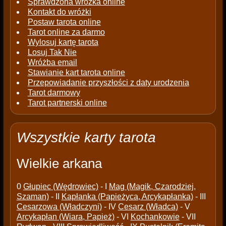
Sprawdzona wróżka online
Kontakt do wróżki
Postaw tarota online
Tarot online za darmo
Wylosuj kartę tarota
Losuj Tak Nie
Wróżba email
Stawianie kart tarota online
Przepowiadanie przyszłości z daty urodzenia
Tarot darmowy
Tarot partnerski online
Wszystkie karty tarota
Wielkie arkana
0
Głupiec (Wędrowiec)
- I
Mag (Magik, Czarodziej,
Szaman)
- II
Kapłanka (Papieżyca, Arcykapłanka)
- III
Cesarzowa (Władczyni)
- IV
Cesarz (Władca)
- V
Arcykapłan (Wiara, Papież)
- VI
Kochankowie
- VII