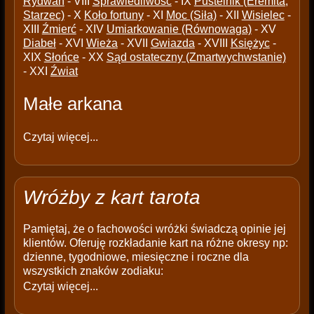
Rydwan
- VIII
Sprawiedliwość
- IX
Pustelnik (Eremita,
Starzec)
- X
Koło fortuny
- XI
Moc (Siła)
- XII
Wisielec
-
XIII
Źmierć
- XIV
Umiarkowanie (Równowaga)
- XV
Diabeł
- XVI
Wieża
- XVII
Gwiazda
- XVIII
Księżyc
-
XIX
Słońce
- XX
Sąd ostateczny (Zmartwychwstanie)
- XXI
Źwiat
Małe arkana
Czytaj więcej...
Wróżby z kart tarota
Pamiętaj, że o fachowości wróżki świadczą opinie jej
klientów. Oferuję rozkładanie kart na różne okresy np:
dzienne, tygodniowe, miesięczne i roczne dla
wszystkich znaków zodiaku:
Czytaj więcej...