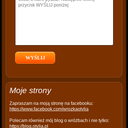
t
h
i
s
f
i
e
l
d
e
m
p
t
Moje strony
y
.
Zapraszam na moją stronę na facebooku:
https://www.facebook.com/wrozkaotylia
Polecam również mój blog o wróżbach i nie tylko:
https://blog.otylia.pl