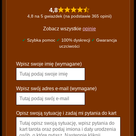
4,8
4,8 na 5 gwiazdek (na podstawie 365 opinii)
Zobacz wszystkie
opinie
✔
Szybka pomoc
✔
100% dyskrecji
✔
Gwarancja
uczciwości
P
Wpisz swoje imię (wymagane)
l
e
a
s
Wpisz swój adres e-mail (wymagane)
e
l
e
Opisz swoją sytuację i zadaj mi pytania do kart
a
v
e