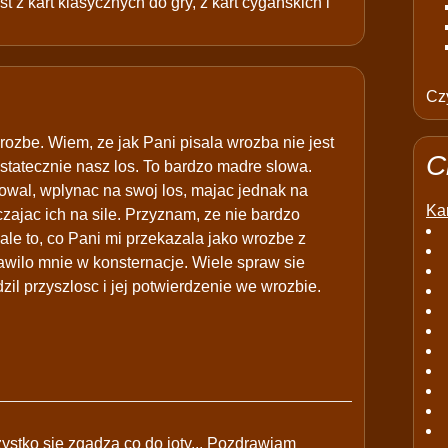
t z kart klasycznych do gry, z kart cygańskich i
Czy
rozbe. Wiem, ze jak Pani pisala wrozba nie jest
C
ostatecznie nasz los. To bardzo madre slowa.
owal, wplynac na swoj los, majac jednak na
Kar
zajac ich na sile. Przyznam, ze nie bardzo
le to, co Pani mi przekazala jako wrozbe z
rawilo mnie w konsternacje. Wiele spraw sie
il przyszlosc i jej potwierdzenie we wrozbie.
ystko sie zgadza co do joty... Pozdrawiam