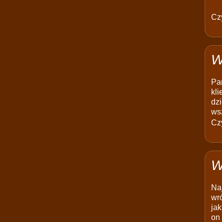
Czy
W
Pam
kli
dzi
ws
Czy
W
Na
wró
jak
on 