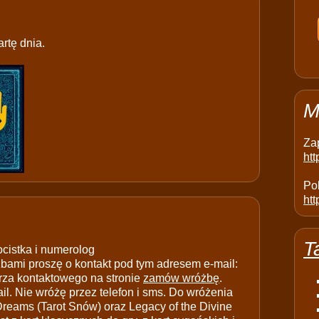
rtę dnia.
M
Za
ht
Pol
htt
T
ocistka i numerolog
ami proszę o kontakt pod tym adresem e-mail:
rza kontaktowego na stronie
zamów wróżbę
.
il. Nie wróżę przez telefon i sms. Do wróżenia
 Dreams (Tarot Snów) oraz Legacy of the Divine