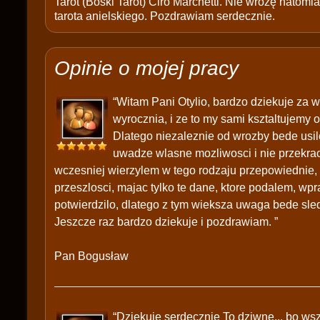
Tarot (Boski Tarot) Ciro Marchetti. Nie wróżę natomias
tarota anielskiego. Pozdrawiam serdecznie.
Opinie o mojej pracy
“Witam Pani Otylio, bardzo dziekuje za w
wyrocznia, i ze to my sami ksztaltujemy 
Dlatego niezaleznie od wrozby bede usil
uwadze wlasne mozliwosci i nie przekrac
wczesniej wierzylem w tego rodzaju przepowiednie, a
przeszlosci, majac tylko te dane, ktore podalem, wp
potwierdzilo, dlatego z tym wieksza uwaga bede sledz
Jeszcze raz bardzo dziekuje i pozdrawiam. ”
Pan Bogusław
“Dziekuje serdecznie To dziwne... bo wsz