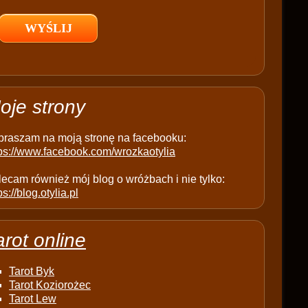
l
d
e
m
p
t
oje strony
y
.
praszam na moją stronę na facebooku:
tps://www.facebook.com/wrozkaotylia
ecam również mój blog o wróżbach i nie tylko:
ps://blog.otylia.pl
arot online
Tarot Byk
Tarot Koziorożec
Tarot Lew