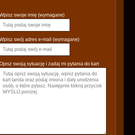
P
Wpisz swoje imię (wymagane)
l
e
a
s
Wpisz swój adres e-mail (wymagane)
e
l
e
Opisz swoją sytuację i zadaj mi pytania do kart
a
v
e
t
h
i
s
f
i
e