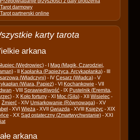
Przepowiadanie przyszłości z daty urodzenia
Tarot darmowy
Tarot partnerski online
szystkie karty tarota
ielkie arkana
łupiec (Wędrowiec)
- I
Mag (Magik, Czarodziej,
aman)
- II
Kapłanka (Papieżyca, Arcykapłanka)
- III
sarzowa (Władczyni)
- IV
Cesarz (Władca)
- V
cykapłan (Wiara, Papież)
- VI
Kochankowie
- VII
dwan
- VIII
Sprawiedliwość
- IX
Pustelnik (Eremita,
arzec)
- X
Koło fortuny
- XI
Moc (Siła)
- XII
Wisielec
-
I
Źmierć
- XIV
Umiarkowanie (Równowaga)
- XV
abeł
- XVI
Wieża
- XVII
Gwiazda
- XVIII
Księżyc
- XIX
ońce
- XX
Sąd ostateczny (Zmartwychwstanie)
- XXI
iat
ałe arkana