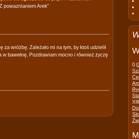
y Z powaznianiem Arek”
W
ę za wróżbę. Zależało mi na tym, by ktoś udzielił
W
nia w bawełnę. Pozdrawiam mocno i również życzę
0
G
Sz
Ce
Ar
Ry
St
XII
Di
Sł
Źw
M