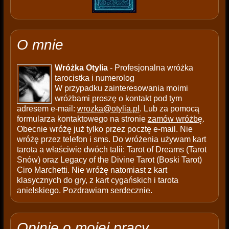
O mnie
Wróżka Otylia
- Profesjonalna wróżka
tarocistka i numerolog
W przypadku zainteresowania moimi
wróżbami proszę o kontakt pod tym
adresem e-mail:
wrozka@otylia.pl
. Lub za pomocą
formularza kontaktowego na stronie
zamów wróżbę
.
Obecnie wróżę już tylko przez pocztę e-mail. Nie
wróżę przez telefon i sms. Do wróżenia używam kart
tarota a właściwie dwóch talii: Tarot of Dreams (Tarot
Snów) oraz Legacy of the Divine Tarot (Boski Tarot)
Ciro Marchetti. Nie wróżę natomiast z kart
klasycznych do gry, z kart cygańskich i tarota
anielskiego. Pozdrawiam serdecznie.
Opinie o mojej pracy