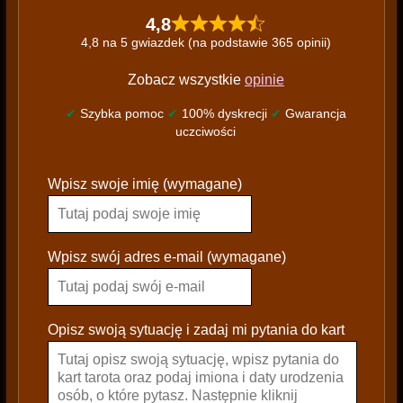
4,8
4,8 na 5 gwiazdek (na podstawie 365 opinii)
Zobacz wszystkie
opinie
✔
Szybka pomoc
✔
100% dyskrecji
✔
Gwarancja
uczciwości
P
Wpisz swoje imię (wymagane)
l
e
a
s
Wpisz swój adres e-mail (wymagane)
e
l
e
Opisz swoją sytuację i zadaj mi pytania do kart
a
v
e