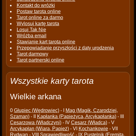
Kontakt do wróżki
Postaw tarota online
Tarot online za darmo
Wylosuj kartę tarota
Losuj Tak Nie
Wróżba email
Stawianie kart tarota online
Przepowiadanie przyszłości z daty urodzenia
Tarot darmowy
Tarot partnerski online
Wszystkie karty tarota
Wielkie arkana
0
Głupiec (Wędrowiec)
- I
Mag (Magik, Czarodziej,
Szaman)
- II
Kapłanka (Papieżyca, Arcykapłanka)
- III
Cesarzowa (Władczyni)
- IV
Cesarz (Władca)
- V
Arcykapłan (Wiara, Papież)
- VI
Kochankowie
- VII
Rydwan
- VIII
Sprawiedliwość
- IX
Pustelnik (Eremita,