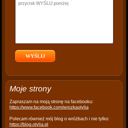
t
h
i
s
f
i
e
l
d
e
m
p
t
Moje strony
y
.
Zapraszam na moją stronę na facebooku:
https://www.facebook.com/wrozkaotylia
Polecam również mój blog o wróżbach i nie tylko:
https://blog.otylia.pl