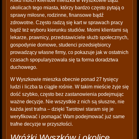
Kilku moich klientów mieszka w Wyszkowie bądź
okolicach tego miasta, którzy bardzo często pytają o
sprawy miłosne, rodzinne, finansowe bądź
zdrowotne. Często radzą się kart w sprawach pracy
bądź też wyboru kierunku studiów. Moimi klientami są
lekarze, prawnicy, przedstawiciele służb społecznych,
gospodynie domowe, studenci przedsiębiorcy
prowadzący własne firmy, co pokazuje jak w ostatnich
czasach spopularyzowała się ta forma doradztwa
duchowego.
W Wyszkowie mieszka obecnie ponad 27 tysięcy
ludzi i liczba ta ciągle rośnie. W takim mieście żyje się
dość szybko, często bez zastanowienia podejmując
ważne decyzje. Nie wszystkie z nich są słuszne, nie
każda jest trafna – dzięki Tarotowi staram się je
weryfikować i pomagać Wam podejmować już same
trafne decyzje w przyszłości.
Wróżki Wyszków i okolice