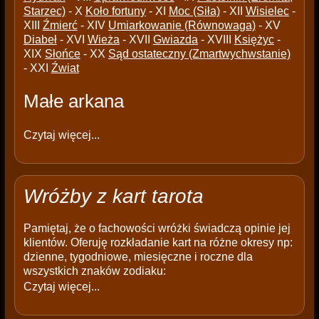
Starzec)
- X
Koło fortuny
- XI
Moc (Siła)
- XII
Wisielec
-
XIII
Źmierć
- XIV
Umiarkowanie (Równowaga)
- XV
Diabeł
- XVI
Wieża
- XVII
Gwiazda
- XVIII
Księżyc
-
XIX
Słońce
- XX
Sąd ostateczny (Zmartwychwstanie)
- XXI
Źwiat
Małe arkana
Czytaj więcej...
Wróżby z kart tarota
Pamiętaj, że o fachowości wróżki świadczą opinie jej
klientów. Oferuję rozkładanie kart na różne okresy np:
dzienne, tygodniowe, miesięczne i roczne dla
wszystkich znaków zodiaku:
Czytaj więcej...