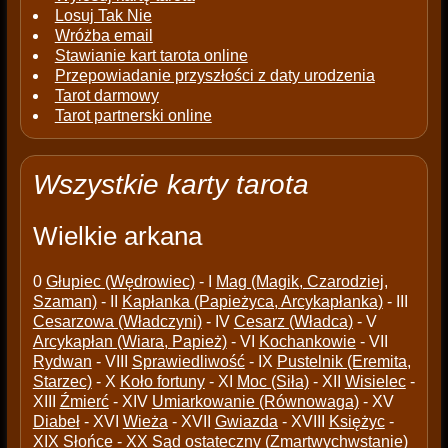
Losuj Tak Nie
Wróżba email
Stawianie kart tarota online
Przepowiadanie przyszłości z daty urodzenia
Tarot darmowy
Tarot partnerski online
Wszystkie karty tarota
Wielkie arkana
0
Głupiec (Wędrowiec)
- I
Mag (Magik, Czarodziej,
Szaman)
- II
Kapłanka (Papieżyca, Arcykapłanka)
- III
Cesarzowa (Władczyni)
- IV
Cesarz (Władca)
- V
Arcykapłan (Wiara, Papież)
- VI
Kochankowie
- VII
Rydwan
- VIII
Sprawiedliwość
- IX
Pustelnik (Eremita,
Starzec)
- X
Koło fortuny
- XI
Moc (Siła)
- XII
Wisielec
-
XIII
Źmierć
- XIV
Umiarkowanie (Równowaga)
- XV
Diabeł
- XVI
Wieża
- XVII
Gwiazda
- XVIII
Księżyc
-
XIX
Słońce
- XX
Sąd ostateczny (Zmartwychwstanie)