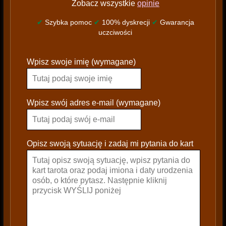
Zobacz wszystkie
opinie
✔
Szybka pomoc
✔
100% dyskrecji
✔
Gwarancja
uczciwości
P
Wpisz swoje imię (wymagane)
l
e
a
s
Wpisz swój adres e-mail (wymagane)
e
l
e
Opisz swoją sytuację i zadaj mi pytania do kart
a
v
e
t
h
i
s