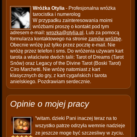
Wróżka Otylia
- Profesjonalna wróżka
tarocistka i numerolog
W przypadku zainteresowania moimi
wróżbami proszę o kontakt pod tym
adresem e-mail:
wrozka@otylia.pl
. Lub za pomocą
formularza kontaktowego na stronie
zamów wróżbę
.
Obecnie wróżę już tylko przez pocztę e-mail. Nie
wróżę przez telefon i sms. Do wróżenia używam kart
tarota a właściwie dwóch talii: Tarot of Dreams (Tarot
Snów) oraz Legacy of the Divine Tarot (Boski Tarot)
Ciro Marchetti. Nie wróżę natomiast z kart
klasycznych do gry, z kart cygańskich i tarota
anielskiego. Pozdrawiam serdecznie.
Opinie o mojej pracy
“witam. dzieki Pani inaczej teraz na to
wszystko patrze odrzyła wemnie nadzieje
ze jeszcze moge być szczesliwy w zyciu.