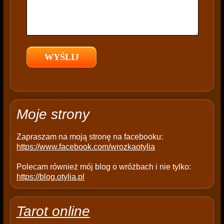
f
i
e
l
d
e
m
p
t
Moje strony
y
.
Zapraszam na moją stronę na facebooku:
https://www.facebook.com/wrozkaotylia
Polecam również mój blog o wróżbach i nie tylko:
https://blog.otylia.pl
Tarot online