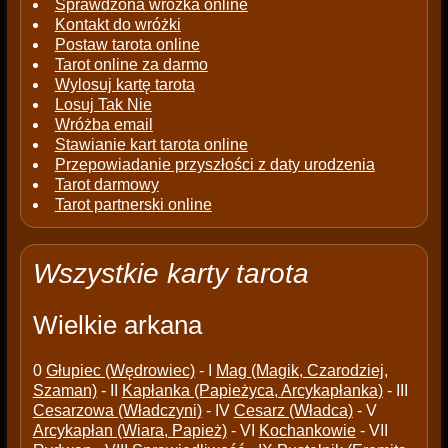
Sprawdzona wróżka online
Kontakt do wróżki
Postaw tarota online
Tarot online za darmo
Wylosuj kartę tarota
Losuj Tak Nie
Wróżba email
Stawianie kart tarota online
Przepowiadanie przyszłości z daty urodzenia
Tarot darmowy
Tarot partnerski online
Wszystkie karty tarota
Wielkie arkana
0
Głupiec (Wędrowiec)
- I
Mag (Magik, Czarodziej,
Szaman)
- II
Kapłanka (Papieżyca, Arcykapłanka)
- III
Cesarzowa (Władczyni)
- IV
Cesarz (Władca)
- V
Arcykapłan (Wiara, Papież)
- VI
Kochankowie
- VII