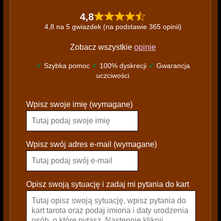
4,8
4,8 na 5 gwiazdek (na podstawie 365 opinii)
Zobacz wszystkie
opinie
✔
Szybka pomoc
✔
100% dyskrecji
✔
Gwarancja
uczciwości
P
Wpisz swoje imię (wymagane)
l
e
a
s
Wpisz swój adres e-mail (wymagane)
e
l
e
Opisz swoją sytuację i zadaj mi pytania do kart
a
v
e