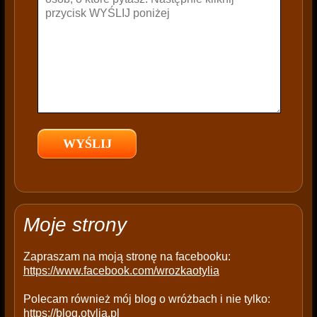
t
h
i
s
f
i
e
l
d
e
m
p
t
Moje strony
y
.
Zapraszam na moją stronę na facebooku:
https://www.facebook.com/wrozkaotylia
Polecam również mój blog o wróżbach i nie tylko:
https://blog.otylia.pl