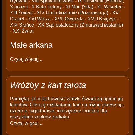
Rydwan
- VIII
Sprawiedliwość
- IX
Pustelnik (Eremita,
Starzec)
- X
Koło fortuny
- XI
Moc (Siła)
- XII
Wisielec
-
XIII
Źmierć
- XIV
Umiarkowanie (Równowaga)
- XV
Diabeł
- XVI
Wieża
- XVII
Gwiazda
- XVIII
Księżyc
-
XIX
Słońce
- XX
Sąd ostateczny (Zmartwychwstanie)
- XXI
Źwiat
Małe arkana
Czytaj więcej...
Wróżby z kart tarota
Pamiętaj, że o fachowości wróżki świadczą opinie jej
klientów. Oferuję rozkładanie kart na różne okresy np:
dzienne, tygodniowe, miesięczne i roczne dla
wszystkich znaków zodiaku:
Czytaj więcej...