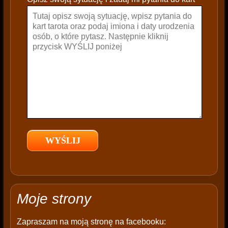
a
v
e
t
h
i
s
f
i
e
l
d
e
m
p
t
Moje strony
y
.
Zapraszam na moją stronę na facebooku: