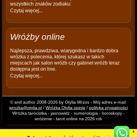
wszystkich znaków zodiaku:
Czytaj więcej...
Wróżby online
Najlepsza, prawdziwa, wiarygodna i bardzo dobra
wróżka z polecenia, której szukasz w takich
miejscach jak salon wróżb czy gabinet wróżb teraz
dostępna jest on line.
Czytaj więcej...
© and author 2008-2026 by Otylia Wrzos - Mój adres e-mail:
wrozka@otylia.pl
/
Wróżka Otylia opinie
/
polityka prywatności
Wróżka tarocistka - jasnowidz - numerologia - horoskopy -
wróżenie - tarot online na 2026 rok
X