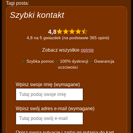
Tagi posta:
Szybki kontakt
4,8
4,8 na 5 gwiazdek (na podstawie 365 opinii)
Zobacz wszystkie
opinie
✔
Szybka pomoc
✔
100% dyskrecji
✔
Gwarancja
uczciwości
P
Wpisz swoje imię (wymagane)
l
e
a
s
Wpisz swój adres e-mail (wymagane)
e
l
e
Opisz swoją sytuację i zadaj mi pytania do kart