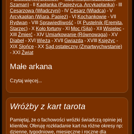
Szaman)
- II
Kapłanka (Papieżyca, Arcykapłanka)
- III
Cesarzowa (Władczyni)
- IV
Cesarz (Władca)
- V
Arcykapłan (Wiara, Papież)
- VI
Kochankowie
- VII
Rydwan
- VIII
Sprawiedliwość
- IX
Pustelnik (Eremita,
Starzec)
- X
Koło fortuny
- XI
Moc (Siła)
- XII
Wisielec
-
XIII
Źmierć
- XIV
Umiarkowanie (Równowaga)
- XV
Diabeł
- XVI
Wieża
- XVII
Gwiazda
- XVIII
Księżyc
-
XIX
Słońce
- XX
Sąd ostateczny (Zmartwychwstanie)
- XXI
Źwiat
Małe arkana
Czytaj więcej...
Wróżby z kart tarota
Pamiętaj, że o fachowości wróżki świadczą opinie jej
klientów. Oferuję rozkładanie kart na różne okresy np:
dzienne, tygodniowe, miesięczne i roczne dla