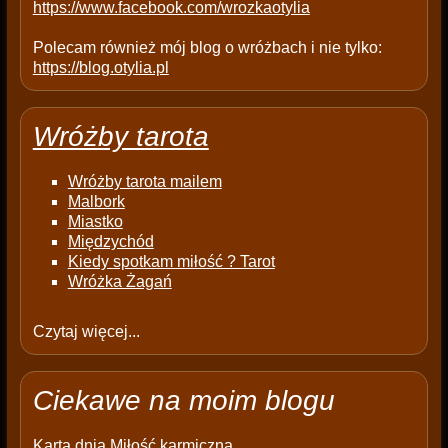
https://www.facebook.com/wrozkaotylia
Polecam również mój blog o wróżbach i nie tylko:
https://blog.otylia.pl
Wróżby tarota
Wróżby tarota mailem
Malbork
Miastko
Międzychód
Kiedy spotkam miłość ? Tarot
Wróżka Żagań
Czytaj więcej...
Ciekawe na moim blogu
Karta dnia
Miłość karmiczna