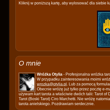
Kliknij w poniższą kartę, aby wylosować dla siebie ka
O mnie
Wróżka Otylia
- Profesjonalna wróżka tar
W przypadku zainteresowania moimi wróżb
wrozka@otylia.pl
. Lub za pomocą formula
Obecnie wróżę już tylko przez pocztę e-ma
używam kart tarota a właściwie dwóch talii: Tarot of
Tarot (Boski Tarot) Ciro Marchetti. Nie wróżę natomias
tarota anielskiego. Pozdrawiam serdecznie.