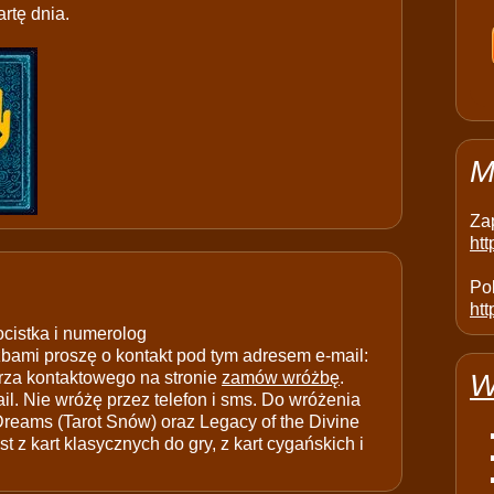
rtę dnia.
M
Za
ht
Pol
htt
ocistka i numerolog
ami proszę o kontakt pod tym adresem e-mail:
rza kontaktowego na stronie
zamów wróżbę
.
W
il. Nie wróżę przez telefon i sms. Do wróżenia
 Dreams (Tarot Snów) oraz Legacy of the Divine
t z kart klasycznych do gry, z kart cygańskich i