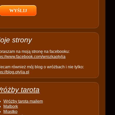
l
d
e
m
p
t
oje strony
y
.
praszam na moją stronę na facebooku:
tps://www.facebook.com/wrozkaotylia
ecam również mój blog o wróżbach i nie tylko:
ps://blog.otylia.pl
różby tarota
Wróżby tarota mailem
Malbork
Miastko