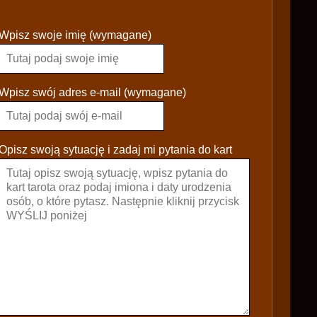
P
Wpisz swoje imię (wymagane)
l
e
a
s
Wpisz swój adres e-mail (wymagane)
e
l
e
Opisz swoją sytuację i zadaj mi pytania do kart
a
v
e
t
h
i
s
f
i
e