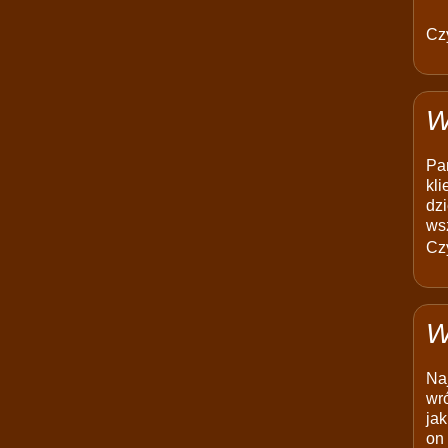
Czy
W
Pam
kli
dzi
ws
Czy
W
Na
wró
jak
on 