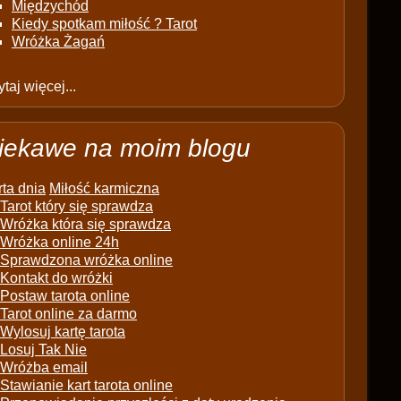
Międzychód
Kiedy spotkam miłość ? Tarot
Wróżka Żagań
taj więcej...
iekawe na moim blogu
ta dnia
Miłość karmiczna
Tarot który się sprawdza
Wróżka która się sprawdza
Wróżka online 24h
Sprawdzona wróżka online
Kontakt do wróżki
Postaw tarota online
Tarot online za darmo
Wylosuj kartę tarota
Losuj Tak Nie
Wróżba email
Stawianie kart tarota online