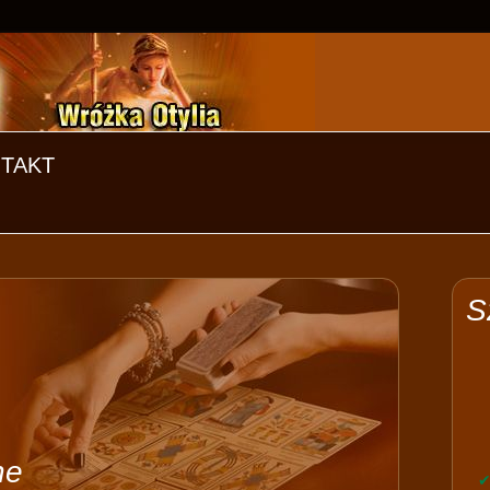
TAKT
S
ne