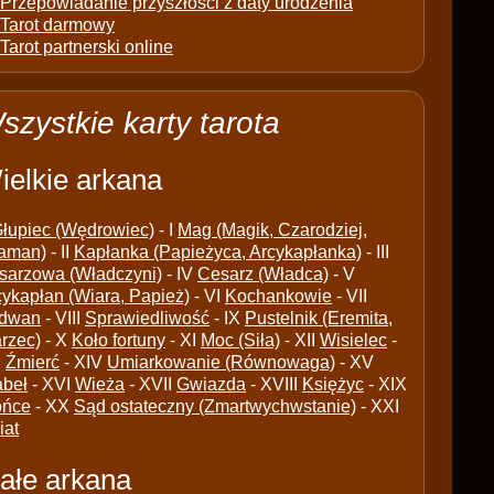
Przepowiadanie przyszłości z daty urodzenia
Tarot darmowy
Tarot partnerski online
szystkie karty tarota
ielkie arkana
łupiec (Wędrowiec)
- I
Mag (Magik, Czarodziej,
aman)
- II
Kapłanka (Papieżyca, Arcykapłanka)
- III
sarzowa (Władczyni)
- IV
Cesarz (Władca)
- V
cykapłan (Wiara, Papież)
- VI
Kochankowie
- VII
dwan
- VIII
Sprawiedliwość
- IX
Pustelnik (Eremita,
arzec)
- X
Koło fortuny
- XI
Moc (Siła)
- XII
Wisielec
-
I
Źmierć
- XIV
Umiarkowanie (Równowaga)
- XV
abeł
- XVI
Wieża
- XVII
Gwiazda
- XVIII
Księżyc
- XIX
ońce
- XX
Sąd ostateczny (Zmartwychwstanie)
- XXI
iat
ałe arkana