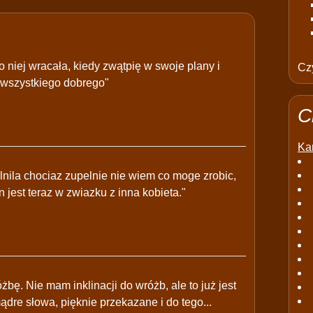
o niej wracała, kiedy zwątpię w swoje plany i
Czy
 wszystkiego dobrego"
C
Kar
lnila chociaz zupelnie nie wiem co moge zrobic,
n jest teraz w zwiazku z inna kobieta."
ę. Nie mam inklinacji do wróżb, ale to już jest
dre słowa, pięknie przekazane i do tego...