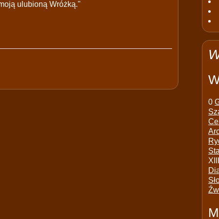
 moją ulubioną Wróżką."
W
W
0
G
Sz
Ce
Ar
Ry
St
XII
Di
Sł
Źw
M