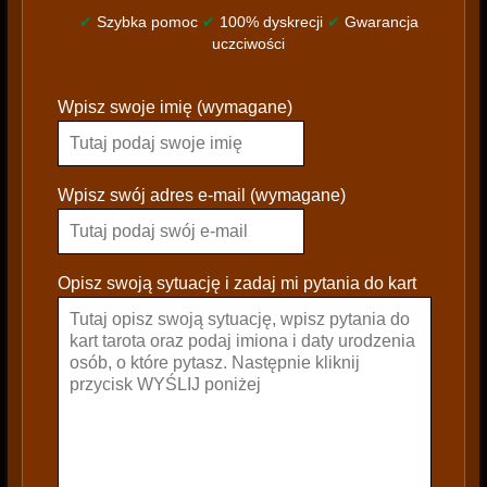
✔
Szybka pomoc
✔
100% dyskrecji
✔
Gwarancja
uczciwości
P
Wpisz swoje imię (wymagane)
l
e
a
s
Wpisz swój adres e-mail (wymagane)
e
l
e
Opisz swoją sytuację i zadaj mi pytania do kart
a
v
e
t
h
i
s
f