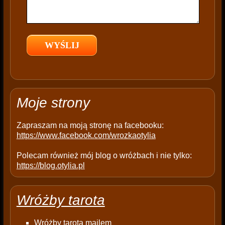
i
e
l
d
e
m
p
t
Moje strony
y
.
Zapraszam na moją stronę na facebooku:
https://www.facebook.com/wrozkaotylia
Polecam również mój blog o wróżbach i nie tylko:
https://blog.otylia.pl
Wróżby tarota
Wróżby tarota mailem