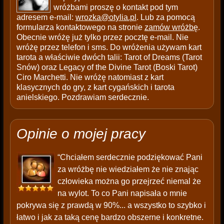
wróżbami proszę o kontakt pod tym
adresem e-mail:
wrozka@otylia.pl
. Lub za pomocą
formularza kontaktowego na stronie
zamów wróżbę
.
Obecnie wróżę już tylko przez pocztę e-mail. Nie
wróżę przez telefon i sms. Do wróżenia używam kart
tarota a właściwie dwóch talii: Tarot of Dreams (Tarot
Snów) oraz Legacy of the Divine Tarot (Boski Tarot)
Ciro Marchetti. Nie wróżę natomiast z kart
klasycznych do gry, z kart cygańskich i tarota
anielskiego. Pozdrawiam serdecznie.
Opinie o mojej pracy
“Chciałem serdecznie podziękować Pani
za wróżbę nie wiedziałem że nie znając
człowieka można go przejrzeć niemal że
na wylot. To co Pani napisała o mnie
pokrywa się z prawdą w 90%... a wszystko to szybko i
łatwo i jak za taką cenę bardzo obszerne i konkretne.