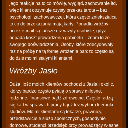
jego reakcje na to co mówię, wygląd, zachowanie itd,
więc klient otrzymuje czysty przekaz tarota – bez
psychologii zachowawczej, która często zniekształca
to co do przekazania mają karty. Ponadto wróżby
przez e-mail są tańsze niż wizyty osobiste, gdyż
odpada koszt prowadzenia gabinetu – znam to ze
swojego doświadczenia. Osoby, które zdecydowały
raz na próbę na tą formę wróżenia bardzo często są
do dziś moimi stałymi klientami.
Wróżby Jasło
Duża ilość moich klientów pochodzi z Jasła i okolic,
którzy bardzo często pytają o sprawy miłosne,
rodzinne, finansowe bądź zdrowotne. Często radzą
się kart w sprawach pracy bądź też wyboru kierunku
studiów. Moimi klientami są lekarze, prawnicy,
przedstawiciele służb społecznych, gospodynie
domowe, studenci przedsiębiorcy prowadzący własne