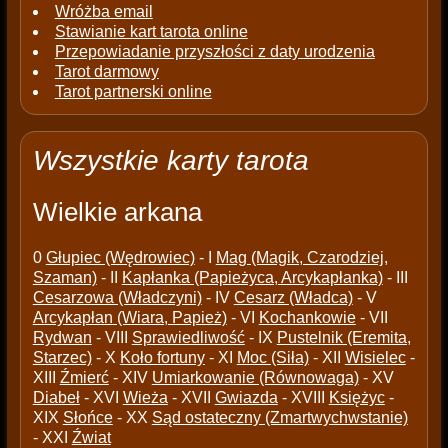
Wróżba email
Stawianie kart tarota online
Przepowiadanie przyszłości z daty urodzenia
Tarot darmowy
Tarot partnerski online
Wszystkie karty tarota
Wielkie arkana
0
Głupiec (Wędrowiec)
- I
Mag (Magik, Czarodziej,
Szaman)
- II
Kapłanka (Papieżyca, Arcykapłanka)
- III
Cesarzowa (Władczyni)
- IV
Cesarz (Władca)
- V
Arcykapłan (Wiara, Papież)
- VI
Kochankowie
- VII
Rydwan
- VIII
Sprawiedliwość
- IX
Pustelnik (Eremita,
Starzec)
- X
Koło fortuny
- XI
Moc (Siła)
- XII
Wisielec
-
XIII
Źmierć
- XIV
Umiarkowanie (Równowaga)
- XV
Diabeł
- XVI
Wieża
- XVII
Gwiazda
- XVIII
Księżyc
-
XIX
Słońce
- XX
Sąd ostateczny (Zmartwychwstanie)
- XXI
Źwiat