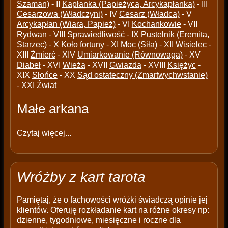
Szaman)
- II
Kapłanka (Papieżyca, Arcykapłanka)
- III
Cesarzowa (Władczyni)
- IV
Cesarz (Władca)
- V
Arcykapłan (Wiara, Papież)
- VI
Kochankowie
- VII
Rydwan
- VIII
Sprawiedliwość
- IX
Pustelnik (Eremita,
Starzec)
- X
Koło fortuny
- XI
Moc (Siła)
- XII
Wisielec
-
XIII
Źmierć
- XIV
Umiarkowanie (Równowaga)
- XV
Diabeł
- XVI
Wieża
- XVII
Gwiazda
- XVIII
Księżyc
-
XIX
Słońce
- XX
Sąd ostateczny (Zmartwychwstanie)
- XXI
Źwiat
Małe arkana
Czytaj więcej...
Wróżby z kart tarota
Pamiętaj, że o fachowości wróżki świadczą opinie jej
klientów. Oferuję rozkładanie kart na różne okresy np:
dzienne, tygodniowe, miesięczne i roczne dla