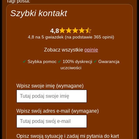
Tagi posta:
Szybki kontakt
4,8
4,8 na 5 gwiazdek (na podstawie 365 opinii)
Zobacz wszystkie
opinie
✔
Szybka pomoc
✔
100% dyskrecji
✔
Gwarancja
uczciwości
P
Wpisz swoje imię (wymagane)
l
e
a
s
Wpisz swój adres e-mail (wymagane)
e
l
e
Opisz swoją sytuację i zadaj mi pytania do kart