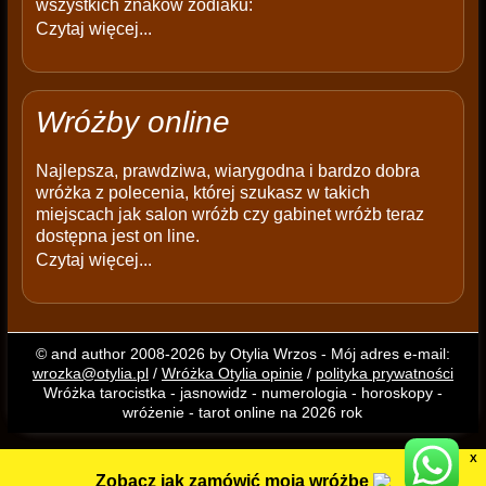
wszystkich znaków zodiaku:
Czytaj więcej...
Wróżby online
Najlepsza, prawdziwa, wiarygodna i bardzo dobra
wróżka z polecenia, której szukasz w takich
miejscach jak salon wróżb czy gabinet wróżb teraz
dostępna jest on line.
Czytaj więcej...
© and author 2008-2026 by Otylia Wrzos - Mój adres e-mail:
wrozka@otylia.pl
/
Wróżka Otylia opinie
/
polityka prywatności
Wróżka tarocistka - jasnowidz - numerologia - horoskopy -
wróżenie - tarot online na 2026 rok
X
Zobacz jak zamówić moją wróżbę