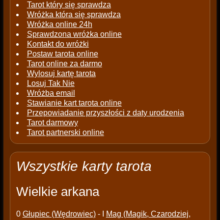
Tarot który się sprawdza
Wróżka która się sprawdza
Wróżka online 24h
Sprawdzona wróżka online
Kontakt do wróżki
Postaw tarota online
Tarot online za darmo
Wylosuj kartę tarota
Losuj Tak Nie
Wróżba email
Stawianie kart tarota online
Przepowiadanie przyszłości z daty urodzenia
Tarot darmowy
Tarot partnerski online
Wszystkie karty tarota
Wielkie arkana
0
Głupiec (Wędrowiec)
- I
Mag (Magik, Czarodziej,