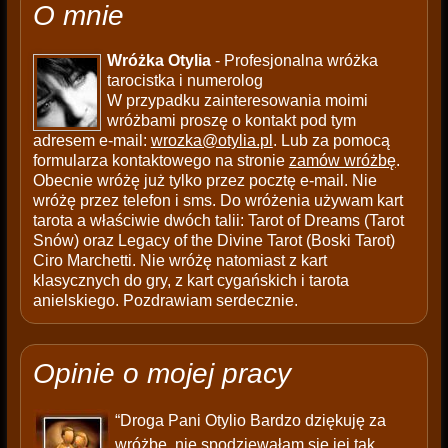
O mnie
Wróżka Otylia
- Profesjonalna wróżka
tarocistka i numerolog
W przypadku zainteresowania moimi
wróżbami proszę o kontakt pod tym
adresem e-mail:
wrozka@otylia.pl
. Lub za pomocą
formularza kontaktowego na stronie
zamów wróżbę
.
Obecnie wróżę już tylko przez pocztę e-mail. Nie
wróżę przez telefon i sms. Do wróżenia używam kart
tarota a właściwie dwóch talii: Tarot of Dreams (Tarot
Snów) oraz Legacy of the Divine Tarot (Boski Tarot)
Ciro Marchetti. Nie wróżę natomiast z kart
klasycznych do gry, z kart cygańskich i tarota
anielskiego. Pozdrawiam serdecznie.
Opinie o mojej pracy
“Droga Pani Otylio Bardzo dziękuję za
wróżbę, nie spodziewałam się jej tak