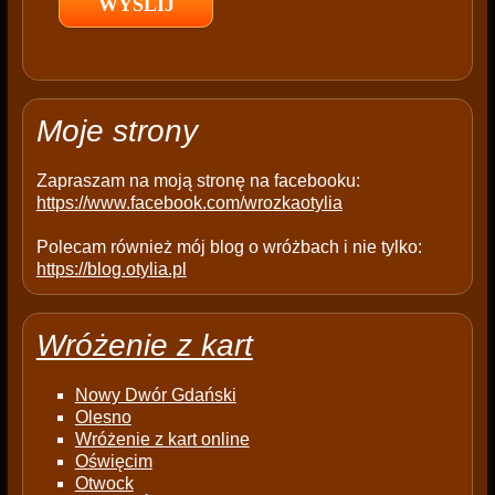
d
e
m
p
t
Moje strony
y
.
Zapraszam na moją stronę na facebooku:
https://www.facebook.com/wrozkaotylia
Polecam również mój blog o wróżbach i nie tylko:
https://blog.otylia.pl
Wróżenie z kart
Nowy Dwór Gdański
Olesno
Wróżenie z kart online
Oświęcim
Otwock