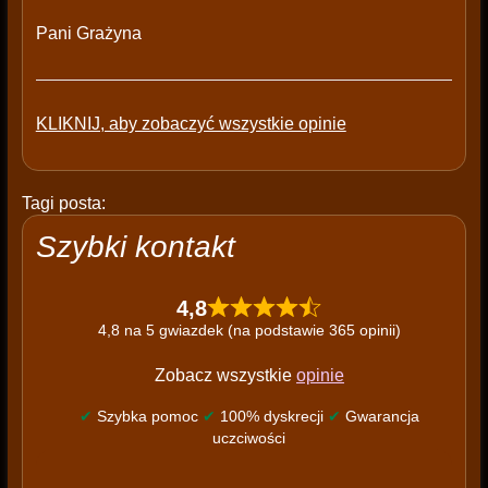
Pani Grażyna
KLIKNIJ, aby zobaczyć wszystkie opinie
Tagi posta:
Szybki kontakt
4,8
4,8 na 5 gwiazdek (na podstawie 365 opinii)
Zobacz wszystkie
opinie
✔
Szybka pomoc
✔
100% dyskrecji
✔
Gwarancja
uczciwości
P