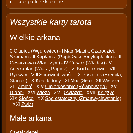
Tarot partnerski online
Wszystkie karty tarota
Wielkie arkana
0
Głupiec (Wędrowiec)
- I
Mag (Magik, Czarodziej,
Szaman)
- II
Kapłanka (Papieżyca, Arcykapłanka)
- III
Cesarzowa (Władczyni)
- IV
Cesarz (Władca)
- V
Arcykapłan (Wiara, Papież)
- VI
Kochankowie
- VII
Rydwan
- VIII
Sprawiedliwość
- IX
Pustelnik (Eremita,
Starzec)
- X
Koło fortuny
- XI
Moc (Siła)
- XII
Wisielec
-
XIII
Źmierć
- XIV
Umiarkowanie (Równowaga)
- XV
Diabeł
- XVI
Wieża
- XVII
Gwiazda
- XVIII
Księżyc
-
XIX
Słońce
- XX
Sąd ostateczny (Zmartwychwstanie)
- XXI
Źwiat
Małe arkana
Czytaj więcej...