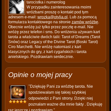
tarocistka i numerolog
W przypadku zainteresowania moimi
wróżbami proszę o kontakt pod tym
adresem e-mail:
wrozka@otylia.pl
. Lub za pomocą
formularza kontaktowego na stronie
zamów wróżbę
.
Obecnie wróżę już tylko przez pocztę e-mail. Nie
wróżę przez telefon i sms. Do wróżenia używam kart
tarota a właściwie dwóch talii: Tarot of Dreams (Tarot
Snów) oraz Legacy of the Divine Tarot (Boski Tarot)
Ciro Marchetti. Nie wróżę natomiast z kart
klasycznych do gry, z kart cygańskich i tarota
anielskiego. Pozdrawiam serdecznie.
Opinie o mojej pracy
"Dziękuję Pani za wróżbę tarota. Nie
spodziewałam się takiej szybkiej
odpowiedzi z Pani strony. Dzięki niej
poznałam ważne dla mnie fakty . Dziękuję
raz jeszcze i pozdrawiam."