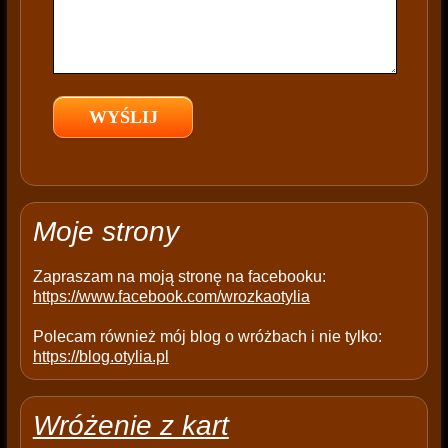
f
i
e
l
d
e
m
p
t
Moje strony
y
.
Zapraszam na moją stronę na facebooku:
https://www.facebook.com/wrozkaotylia
Polecam również mój blog o wróżbach i nie tylko:
https://blog.otylia.pl
Wróżenie z kart