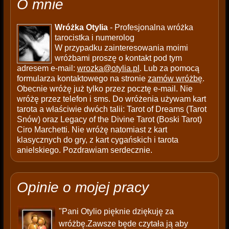
O mnie
Wróżka Otylia
- Profesjonalna wróżka
tarocistka i numerolog
W przypadku zainteresowania moimi
wróżbami proszę o kontakt pod tym
adresem e-mail:
wrozka@otylia.pl
. Lub za pomocą
formularza kontaktowego na stronie
zamów wróżbę
.
Obecnie wróżę już tylko przez pocztę e-mail. Nie
wróżę przez telefon i sms. Do wróżenia używam kart
tarota a właściwie dwóch talii: Tarot of Dreams (Tarot
Snów) oraz Legacy of the Divine Tarot (Boski Tarot)
Ciro Marchetti. Nie wróżę natomiast z kart
klasycznych do gry, z kart cygańskich i tarota
anielskiego. Pozdrawiam serdecznie.
Opinie o mojej pracy
"Pani Otylio pięknie dziękuję za
wróżbę.Zawsze będe czytała ją aby