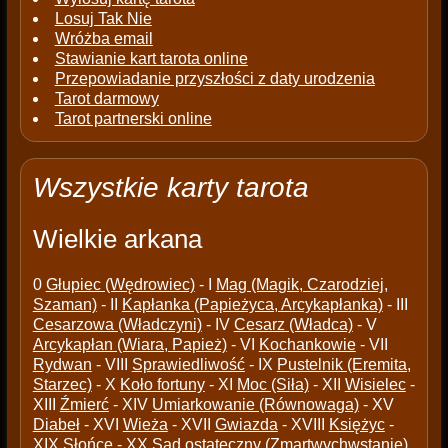
Losuj Tak Nie
Wróżba email
Stawianie kart tarota online
Przepowiadanie przyszłości z daty urodzenia
Tarot darmowy
Tarot partnerski online
Wszystkie karty tarota
Wielkie arkana
0
Głupiec (Wędrowiec)
- I
Mag (Magik, Czarodziej,
Szaman)
- II
Kapłanka (Papieżyca, Arcykapłanka)
- III
Cesarzowa (Władczyni)
- IV
Cesarz (Władca)
- V
Arcykapłan (Wiara, Papież)
- VI
Kochankowie
- VII
Rydwan
- VIII
Sprawiedliwość
- IX
Pustelnik (Eremita,
Starzec)
- X
Koło fortuny
- XI
Moc (Siła)
- XII
Wisielec
-
XIII
Źmierć
- XIV
Umiarkowanie (Równowaga)
- XV
Diabeł
- XVI
Wieża
- XVII
Gwiazda
- XVIII
Księżyc
-
XIX
Słońce
- XX
Sąd ostateczny (Zmartwychwstanie)