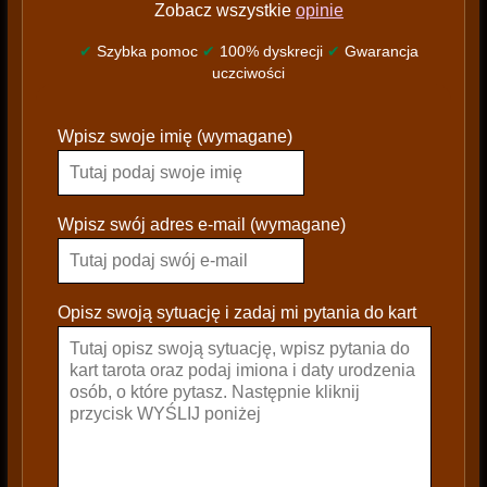
Zobacz wszystkie
opinie
✔
Szybka pomoc
✔
100% dyskrecji
✔
Gwarancja
uczciwości
P
Wpisz swoje imię (wymagane)
l
e
a
s
Wpisz swój adres e-mail (wymagane)
e
l
e
Opisz swoją sytuację i zadaj mi pytania do kart
a
v
e
t
h
i
s