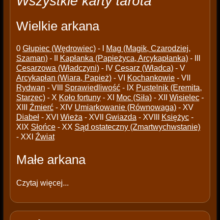
Wszystkie karty tarota
Wielkie arkana
0
Głupiec (Wędrowiec)
- I
Mag (Magik, Czarodziej,
Szaman)
- II
Kapłanka (Papieżyca, Arcykapłanka)
- III
Cesarzowa (Władczyni)
- IV
Cesarz (Władca)
- V
Arcykapłan (Wiara, Papież)
- VI
Kochankowie
- VII
Rydwan
- VIII
Sprawiedliwość
- IX
Pustelnik (Eremita,
Starzec)
- X
Koło fortuny
- XI
Moc (Siła)
- XII
Wisielec
-
XIII
Źmierć
- XIV
Umiarkowanie (Równowaga)
- XV
Diabeł
- XVI
Wieża
- XVII
Gwiazda
- XVIII
Księżyc
-
XIX
Słońce
- XX
Sąd ostateczny (Zmartwychwstanie)
- XXI
Źwiat
Małe arkana
Czytaj więcej...