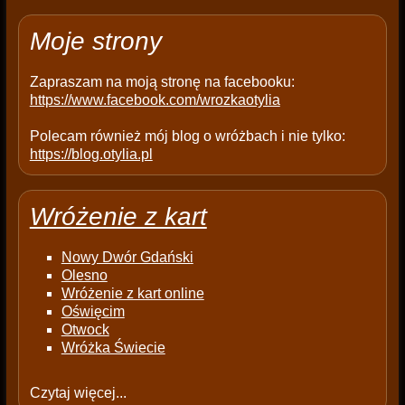
p
t
Moje strony
y
.
Zapraszam na moją stronę na facebooku:
https://www.facebook.com/wrozkaotylia
Polecam również mój blog o wróżbach i nie tylko:
https://blog.otylia.pl
Wróżenie z kart
Nowy Dwór Gdański
Olesno
Wróżenie z kart online
Oświęcim
Otwock
Wróżka Świecie
Czytaj więcej...