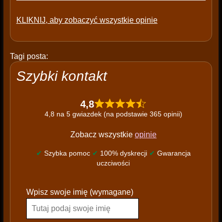
KLIKNIJ, aby zobaczyć wszystkie opinie
Tagi posta:
Szybki kontakt
4,8
4,8 na 5 gwiazdek (na podstawie 365 opinii)
Zobacz wszystkie
opinie
✔
Szybka pomoc
✔
100% dyskrecji
✔
Gwarancja
uczciwości
P
Wpisz swoje imię (wymagane)
l
e
a