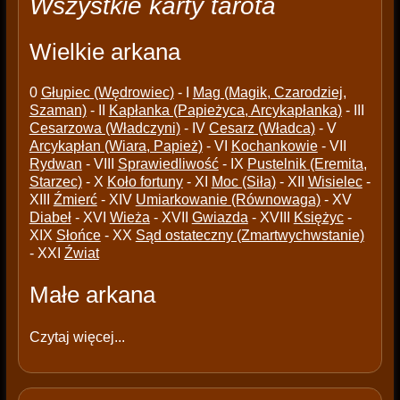
Wszystkie karty tarota
Wielkie arkana
0
Głupiec (Wędrowiec)
- I
Mag (Magik, Czarodziej,
Szaman)
- II
Kapłanka (Papieżyca, Arcykapłanka)
- III
Cesarzowa (Władczyni)
- IV
Cesarz (Władca)
- V
Arcykapłan (Wiara, Papież)
- VI
Kochankowie
- VII
Rydwan
- VIII
Sprawiedliwość
- IX
Pustelnik (Eremita,
Starzec)
- X
Koło fortuny
- XI
Moc (Siła)
- XII
Wisielec
-
XIII
Źmierć
- XIV
Umiarkowanie (Równowaga)
- XV
Diabeł
- XVI
Wieża
- XVII
Gwiazda
- XVIII
Księżyc
-
XIX
Słońce
- XX
Sąd ostateczny (Zmartwychwstanie)
- XXI
Źwiat
Małe arkana
Czytaj więcej...