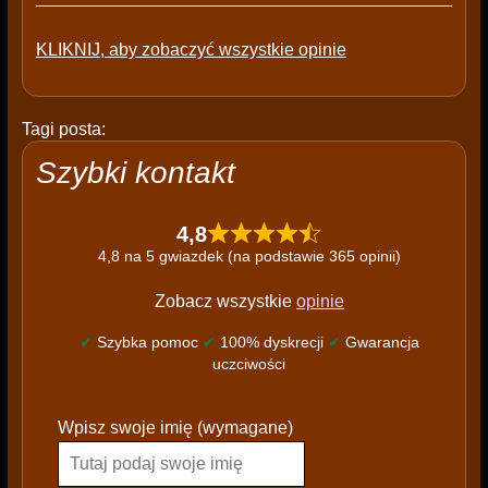
KLIKNIJ, aby zobaczyć wszystkie opinie
Tagi posta:
Szybki kontakt
4,8
4,8 na 5 gwiazdek (na podstawie 365 opinii)
Zobacz wszystkie
opinie
✔
Szybka pomoc
✔
100% dyskrecji
✔
Gwarancja
uczciwości
P
Wpisz swoje imię (wymagane)
l
e