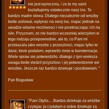
nie jest wyrocznia, i ze to my sami
ksztaltujemy ostatecznie nasz los. To
bardzo madre slowa. Dlatego niezaleznie od wrozby
bede usilowal, wplynac na swoj los, majac jednak na
uwadze wlasne mozliwosci i nie przekraczajac ich na
sile. Przyznam, ze nie bardzo wczesniej wierzylem w
tego rodzaju przepowiednie, ale to, co Pani mi
przekazala jako wrozbe z przeszlosci, majac tylko te
dane, ktore podalem, wprawilo mnie w konsternacje.
Wiele spraw sie potwierdzilo, dlatego z tym wieksza
uwaga bede sledzil przyszlosc i jej potwierdzenie we
wrozbie. Jeszcze raz bardzo dziekuje i pozdrawiam. ”
Pan Bogusław
"Pani Otylio.... Bardzo dziekuje za wróżbe
czytajac ja czytałam o sobie dziekuje za