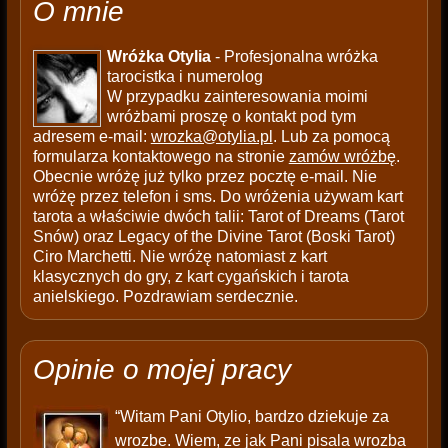
O mnie
Wróżka Otylia
- Profesjonalna wróżka
tarocistka i numerolog
W przypadku zainteresowania moimi
wróżbami proszę o kontakt pod tym
adresem e-mail:
wrozka@otylia.pl
. Lub za pomocą
formularza kontaktowego na stronie
zamów wróżbę
.
Obecnie wróżę już tylko przez pocztę e-mail. Nie
wróżę przez telefon i sms. Do wróżenia używam kart
tarota a właściwie dwóch talii: Tarot of Dreams (Tarot
Snów) oraz Legacy of the Divine Tarot (Boski Tarot)
Ciro Marchetti. Nie wróżę natomiast z kart
klasycznych do gry, z kart cygańskich i tarota
anielskiego. Pozdrawiam serdecznie.
Opinie o mojej pracy
“Witam Pani Otylio, bardzo dziekuje za
wrozbe. Wiem, ze jak Pani pisala wrozba