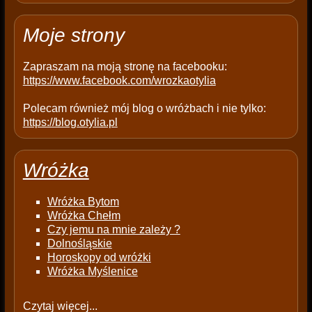
p
t
Moje strony
y
.
Zapraszam na moją stronę na facebooku:
https://www.facebook.com/wrozkaotylia
Polecam również mój blog o wróżbach i nie tylko:
https://blog.otylia.pl
Wróżka
Wróżka Bytom
Wróżka Chełm
Czy jemu na mnie zależy ?
Dolnośląskie
Horoskopy od wróżki
Wróżka Myślenice
Czytaj więcej...