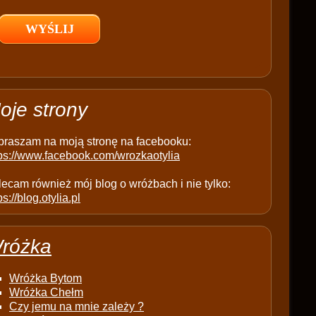
l
d
e
m
p
t
oje strony
y
.
praszam na moją stronę na facebooku:
tps://www.facebook.com/wrozkaotylia
ecam również mój blog o wróżbach i nie tylko:
ps://blog.otylia.pl
różka
Wróżka Bytom
Wróżka Chełm
Czy jemu na mnie zależy ?