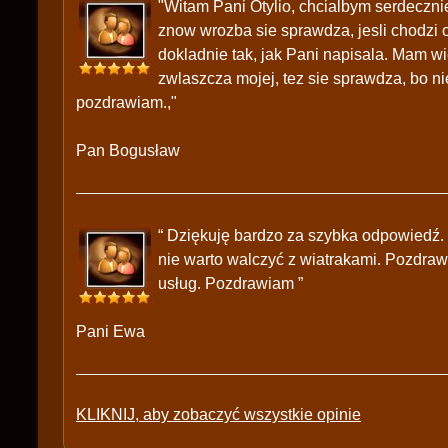
"Witam Pani Otylio, chcialbym serdeczn
znow wrozba sie sprawdza, jesli chodzi o 
dokladnie tak, jak Pani napisala. Mam wi
zwlaszcza mojej, tez sie sprawdza, bo n
pozdrawiam.,"
Pan Bogusław
“ Dziękuję bardzo za szybka odpowiedź.
nie warto walczyć z wiatrakami. Pozdraw
usług. Pozdrawiam ”
Pani Ewa
KLIKNIJ, aby zobaczyć wszystkie opinie