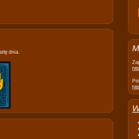
M
rtę dnia.
Za
ht
Pol
htt
W