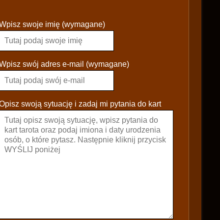
P
Wpisz swoje imię (wymagane)
l
e
a
s
Wpisz swój adres e-mail (wymagane)
e
l
e
Opisz swoją sytuację i zadaj mi pytania do kart
a
v
e
t
h
i
s
f
i
e