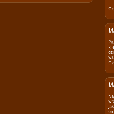
Czy
W
Pam
kli
dzi
ws
Czy
W
Na
wró
jak
on 