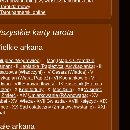
Przepowiadanie przyszłości z daty urodzenia
Tarot darmowy
Tarot partnerski online
szystkie karty tarota
ielkie arkana
łupiec (Wędrowiec)
- I
Mag (Magik, Czarodziej,
aman)
- II
Kapłanka (Papieżyca, Arcykapłanka)
- III
sarzowa (Władczyni)
- IV
Cesarz (Władca)
- V
cykapłan (Wiara, Papież)
- VI
Kochankowie
- VII
dwan
- VIII
Sprawiedliwość
- IX
Pustelnik (Eremita,
arzec)
- X
Koło fortuny
- XI
Moc (Siła)
- XII
Wisielec
-
I
Źmierć
- XIV
Umiarkowanie (Równowaga)
- XV
abeł
- XVI
Wieża
- XVII
Gwiazda
- XVIII
Księżyc
- XIX
ońce
- XX
Sąd ostateczny (Zmartwychwstanie)
- XXI
iat
ałe arkana