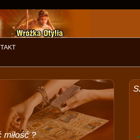
TAKT
S
 miłość ?