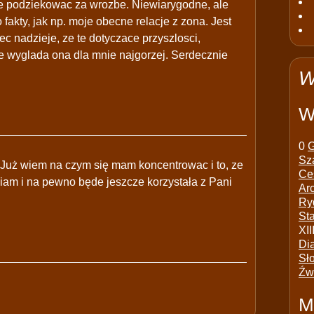
ie podziekowac za wrozbe. Niewiarygodne, ale
fakty, jak np. moje obecne relacje z zona. Jest
ec nadzieje, ze te dotyczace przyszlosci,
ie wyglada ona dla mnie najgorzej. Serdecznie
W
W
0
G
Sz
 Już wiem na czym się mam koncentrowac i to, ze
Ce
iam i na pewno będe jeszcze korzystała z Pani
Ar
Ry
St
XII
Di
Sł
Źw
M