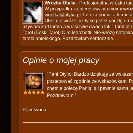
Wróżka Otylia
- Profesjonalna wróżka tar
W przypadku zainteresowania moimi wróżb
wrozka@otylia.pl
. Lub za pomocą formula
Obecnie wróżę już tylko przez pocztę e-ma
używam kart tarota a właściwie dwóch talii: Tarot of
Tarot (Boski Tarot) Ciro Marchetti. Nie wróżę natomias
tarota anielskiego. Pozdrawiam serdecznie.
Opinie o mojej pracy
“Pani Otylio; Bardzo dziękuję za wskaza
postępować zgodnie ze wskazówkami Pani
chętnie polecę Panią, a i pewnie sama j
Pozdrawiam.”
Pani Iwona