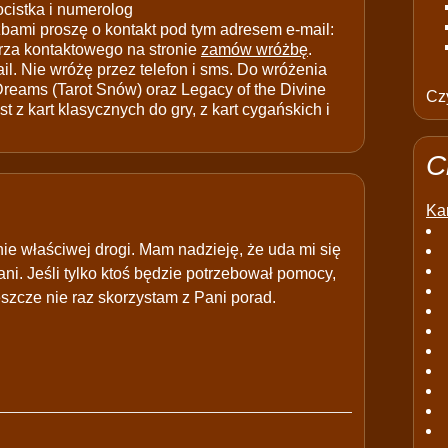
ocistka i numerolog
ami proszę o kontakt pod tym adresem e-mail:
rza kontaktowego na stronie
zamów wróżbę
.
il. Nie wróżę przez telefon i sms. Do wróżenia
 Dreams (Tarot Snów) oraz Legacy of the Divine
Czy
t z kart klasycznych do gry, z kart cygańskich i
C
Kar
nie właściwej drogi. Mam nadzieję, że uda mi się
. Jeśli tylko ktoś będzie potrzebował pomocy,
eszcze nie raz skorzystam z Pani porad.