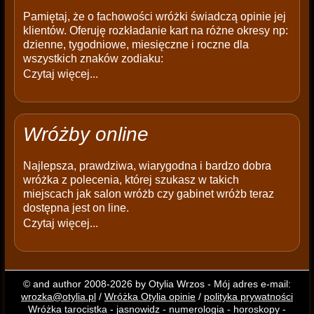
Pamiętaj, że o fachowości wróżki świadczą opinie jej
klientów. Oferuję rozkładanie kart na różne okresy np:
dzienne, tygodniowe, miesięczne i roczne dla
wszystkich znaków zodiaku:
Czytaj więcej...
Wróżby online
Najlepsza, prawdziwa, wiarygodna i bardzo dobra
wróżka z polecenia, której szukasz w takich
miejscach jak salon wróżb czy gabinet wróżb teraz
dostępna jest on line.
Czytaj więcej...
© and author 2008-2026 by Otylia Wrzos - Mój adres e-mail:
wrozka@otylia.pl
/
Wróżka Otylia opinie
/
polityka prywatności
Wróżka tarocistka - jasnowidz - numerologia - horoskopy -