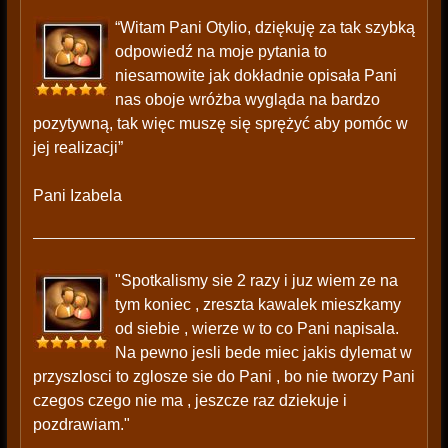
“Witam Pani Otylio, dziękuję za tak szybką
odpowiedź na moje pytania to
niesamowite jak dokładnie opisała Pani
nas oboje wróżba wygląda na bardzo
pozytywną, tak więc muszę się sprężyć aby pomóc w
jej realizacji”
Pani Izabela
"Spotkalismy sie 2 razy i juz wiem ze na
tym koniec , zreszta kawalek mieszkamy
od siebie , wierze w to co Pani napisala.
Na pewno jesli bede miec jakis dylemat w
przyszlosci to zglosze sie do Pani , bo nie tworzy Pani
czegos czego nie ma , jeszcze raz dziekuje i
pozdrawiam."