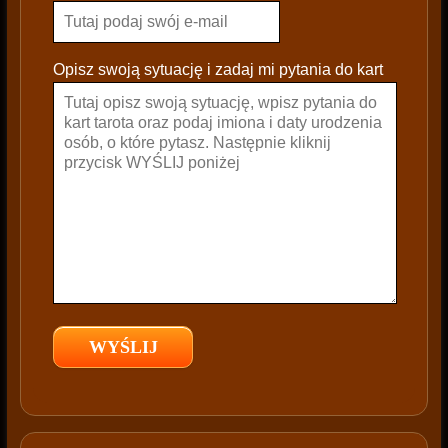
e
l
e
Opisz swoją sytuację i zadaj mi pytania do kart
a
v
e
t
h
i
s
f
i
e
l
d
e
m
p
t