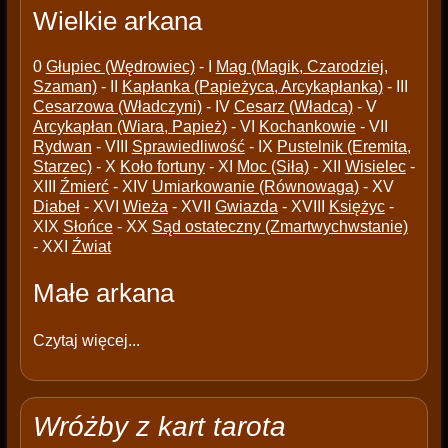
Wielkie arkana
0
Głupiec (Wędrowiec)
- I
Mag (Magik, Czarodziej,
Szaman)
- II
Kapłanka (Papieżyca, Arcykapłanka)
- III
Cesarzowa (Władczyni)
- IV
Cesarz (Władca)
- V
Arcykapłan (Wiara, Papież)
- VI
Kochankowie
- VII
Rydwan
- VIII
Sprawiedliwość
- IX
Pustelnik (Eremita,
Starzec)
- X
Koło fortuny
- XI
Moc (Siła)
- XII
Wisielec
-
XIII
Źmierć
- XIV
Umiarkowanie (Równowaga)
- XV
Diabeł
- XVI
Wieża
- XVII
Gwiazda
- XVIII
Księżyc
-
XIX
Słońce
- XX
Sąd ostateczny (Zmartwychwstanie)
- XXI
Źwiat
Małe arkana
Czytaj więcej...
Wróżby z kart tarota