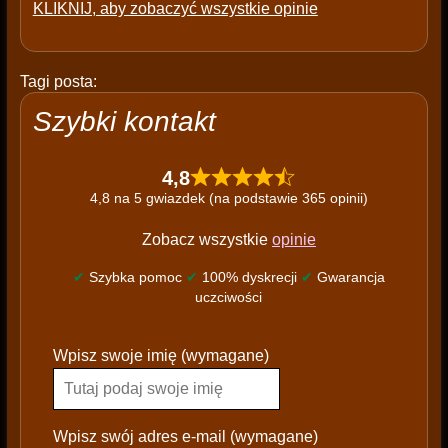
KLIKNIJ, aby zobaczyć wszystkie opinie
Tagi posta:
Szybki kontakt
4,8
4,8 na 5 gwiazdek (na podstawie 365 opinii)
Zobacz wszystkie
opinie
✔
Szybka pomoc
✔
100% dyskrecji
✔
Gwarancja
uczciwości
P
Wpisz swoje imię (wymagane)
l
e
a
s
Wpisz swój adres e-mail (wymagane)