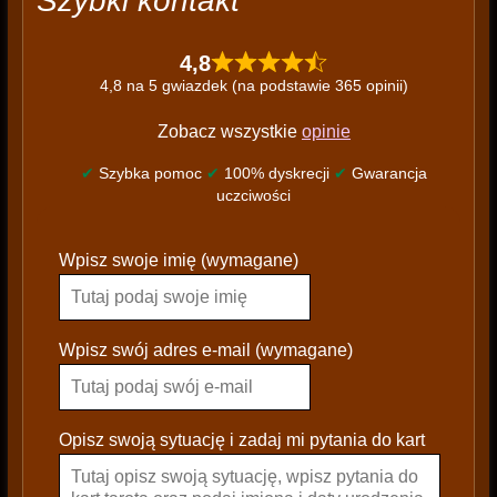
Szybki kontakt
4,8
4,8 na 5 gwiazdek (na podstawie 365 opinii)
Zobacz wszystkie
opinie
✔
Szybka pomoc
✔
100% dyskrecji
✔
Gwarancja
uczciwości
P
Wpisz swoje imię (wymagane)
l
e
a
s
Wpisz swój adres e-mail (wymagane)
e
l
e
Opisz swoją sytuację i zadaj mi pytania do kart
a
v