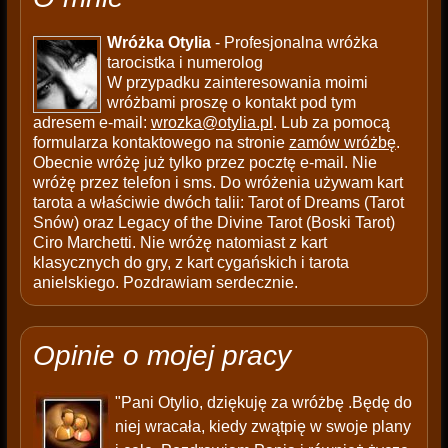
Wróżka Otylia
- Profesjonalna wróżka
tarocistka i numerolog
W przypadku zainteresowania moimi
wróżbami proszę o kontakt pod tym
adresem e-mail:
wrozka@otylia.pl
. Lub za pomocą
formularza kontaktowego na stronie
zamów wróżbę
.
Obecnie wróżę już tylko przez pocztę e-mail. Nie
wróżę przez telefon i sms. Do wróżenia używam kart
tarota a właściwie dwóch talii: Tarot of Dreams (Tarot
Snów) oraz Legacy of the Divine Tarot (Boski Tarot)
Ciro Marchetti. Nie wróżę natomiast z kart
klasycznych do gry, z kart cygańskich i tarota
anielskiego. Pozdrawiam serdecznie.
Opinie o mojej pracy
"Pani Otylio, dziękuję za wróżbę .Będę do
niej wracała, kiedy zwątpię w swoje plany