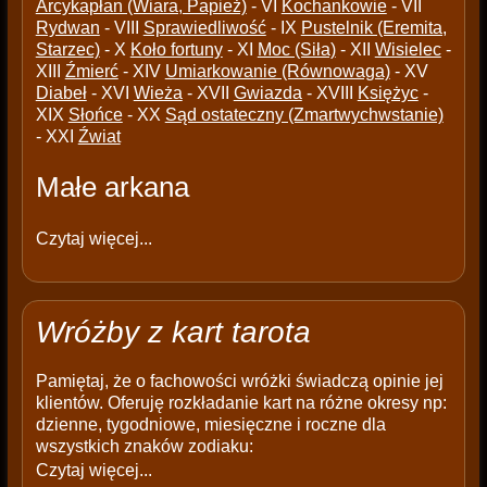
Arcykapłan (Wiara, Papież)
- VI
Kochankowie
- VII
Rydwan
- VIII
Sprawiedliwość
- IX
Pustelnik (Eremita,
Starzec)
- X
Koło fortuny
- XI
Moc (Siła)
- XII
Wisielec
-
XIII
Źmierć
- XIV
Umiarkowanie (Równowaga)
- XV
Diabeł
- XVI
Wieża
- XVII
Gwiazda
- XVIII
Księżyc
-
XIX
Słońce
- XX
Sąd ostateczny (Zmartwychwstanie)
- XXI
Źwiat
Małe arkana
Czytaj więcej...
Wróżby z kart tarota
Pamiętaj, że o fachowości wróżki świadczą opinie jej
klientów. Oferuję rozkładanie kart na różne okresy np:
dzienne, tygodniowe, miesięczne i roczne dla
wszystkich znaków zodiaku:
Czytaj więcej...