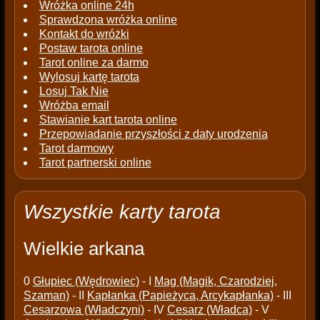
Wróżka online 24h
Sprawdzona wróżka online
Kontakt do wróżki
Postaw tarota online
Tarot online za darmo
Wylosuj kartę tarota
Losuj Tak Nie
Wróżba email
Stawianie kart tarota online
Przepowiadanie przyszłości z daty urodzenia
Tarot darmowy
Tarot partnerski online
Wszystkie karty tarota
Wielkie arkana
0
Głupiec (Wędrowiec)
- I
Mag (Magik, Czarodziej,
Szaman)
- II
Kapłanka (Papieżyca, Arcykapłanka)
- III
Cesarzowa (Władczyni)
- IV
Cesarz (Władca)
- V