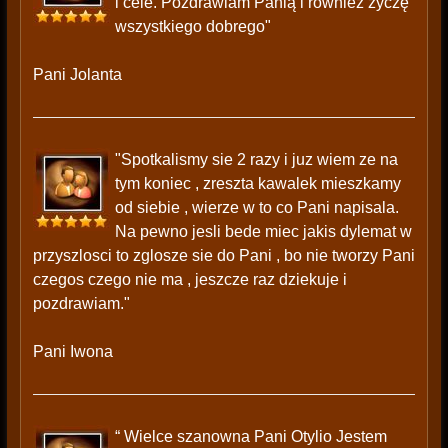
i cele. Pozdrawiam Panią i również życzę
wszystkiego dobrego"
Pani Jolanta
"Spotkalismy sie 2 razy i juz wiem ze na
tym koniec , zreszta kawalek mieszkamy
od siebie , wierze w to co Pani napisala.
Na pewno jesli bede miec jakis dylemat w
przyszlosci to zglosze sie do Pani , bo nie tworzy Pani
czegos czego nie ma , jeszcze raz dziekuje i
pozdrawiam."
Pani Iwona
“ Wielce szanowna Pani Otylio Jestem