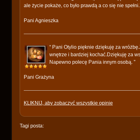
ale życie pokaże, co było prawdą a co się nie spełni.
Pani Agnieszka
“ Pani Otylio pięknie dziękuję za wróżb
wnętrze i bardziej kochać.Dziękuję za w
Napewno polecę Pania innym osobą. ”
Pani Grażyna
KLIKNIJ, aby zobaczyć wszystkie opinie
Tagi posta: