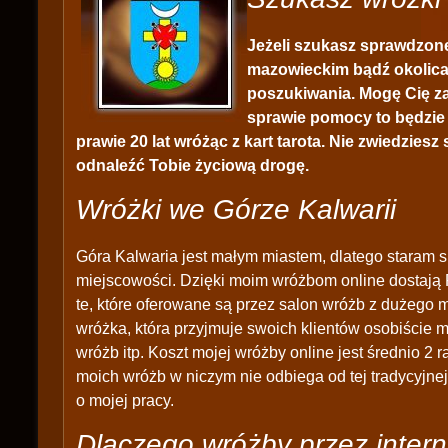
Jeżeli szukasz sprawdzone
mazowieckim bądź okolica
poszukiwania. Mogę Cię za
sprawie pomocy to będzie 
prawie 20 lat wróżąc z kart tarota. Nie zwiedzies
odnaleźć Tobie życiową drogę.
Wróżki we Górze Kalwarii
Góra Kalwaria jest małym miastem, dlatego staram si
miejscowości. Dzięki moim wróżbom online dostają 
te, które oferowane są przez salon wróżb z dużego m
wróżka, która przyjmuje swoich klientów osobiście 
wróżb itp. Koszt mojej wróżby online jest średnio 2 r
moich wróżb w niczym nie odbiega od tej tradycyjne
o mojej pracy.
Dlaczego wróżby przez intern