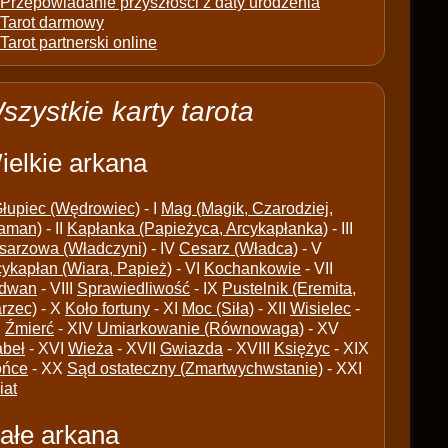
Przepowiadanie przyszłości z daty urodzenia
Tarot darmowy
Tarot partnerski online
szystkie karty tarota
ielkie arkana
łupiec (Wędrowiec)
- I
Mag (Magik, Czarodziej,
aman)
- II
Kapłanka (Papieżyca, Arcykapłanka)
- III
sarzowa (Władczyni)
- IV
Cesarz (Władca)
- V
cykapłan (Wiara, Papież)
- VI
Kochankowie
- VII
dwan
- VIII
Sprawiedliwość
- IX
Pustelnik (Eremita,
arzec)
- X
Koło fortuny
- XI
Moc (Siła)
- XII
Wisielec
-
I
Źmierć
- XIV
Umiarkowanie (Równowaga)
- XV
abeł
- XVI
Wieża
- XVII
Gwiazda
- XVIII
Księżyc
- XIX
ońce
- XX
Sąd ostateczny (Zmartwychwstanie)
- XXI
iat
ałe arkana