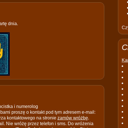
rtę dnia.
Czy
C
Kar
ocistka i numerolog
ami proszę o kontakt pod tym adresem e-mail:
rza kontaktowego na stronie
zamów wróżbę
.
il. Nie wróżę przez telefon i sms. Do wróżenia