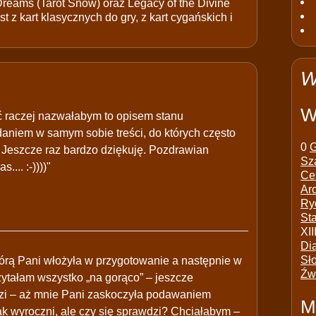
 Dreams (Tarot Snów) oraz Legacy of the Divine
t z kart klasycznych do gry, z kart cygańskich i
W
W
ć raczej nazwałabym to opisem stanu
daniem w samym sobie treści, do których często
0
G
 Jeszcze raz bardzo dziękuję. Pozdrawian
Sz
... :-))))"
Ce
Ar
Ry
St
XII
Di
Sł
tórą Pani włożyła w przygotowanie a następnie w
Źw
ytałam wszystko „na gorąco” – jeszcze
dzi – aż mnie Pani zaskoczyła podawaniem
M
 jak wyroczni, ale czy się sprawdzi? Chciałabym –