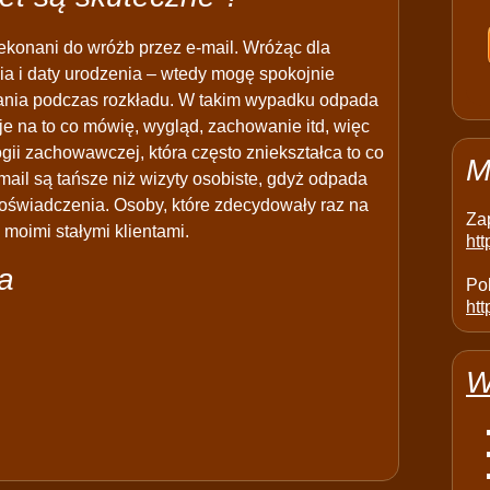
ekonani do wróżb przez e-mail. Wróżąc dla
ia i daty urodzenia – wtedy mogę spokojnie
azania podczas rozkładu. W takim wypadku odpada
je na to co mówię, wygląd, zachowanie itd, więc
ogii zachowawczej, która często zniekształca to co
M
mail są tańsze niż wizyty osobiste, gdyż odpada
oświadczenia. Osoby, które zdecydowały raz na
Za
 moimi stałymi klientami.
ht
ia
Pol
htt
W