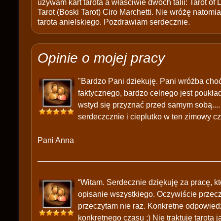
używam kart tarota a właściwie dwóch talii: Tarot of
Tarot (Boski Tarot) Ciro Marchetti. Nie wróżę natomias
tarota anielskiego. Pozdrawiam serdecznie.
Opinie o mojej pracy
"Bardzo Pani dziekuję. Pani wróżba cho
faktycznego, bardzo celnego jest poukła
wstyd się przyznać przed samym sobą....
serdeczcznie i cieplutko w ten zimowy czas.
Pani Anna
“Witam. Serdecznie dziękuję za pracę, k
opisanie wszystkiego. Oczywiście przecz
przeczytam nie raz. Konkretne odpowie
konkretnego czasu ;) Nie traktuję tarota