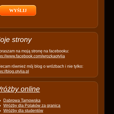
l
d
e
m
p
t
oje strony
y
.
praszam na moją stronę na facebooku:
tps://www.facebook.com/wrozkaotylia
ecam również mój blog o wróżbach i nie tylko:
ps://blog.otylia.pl
różby online
Dąbrowa Tarnowska
Wróżby dla Polaków za granicą
Wróżby dla studentów