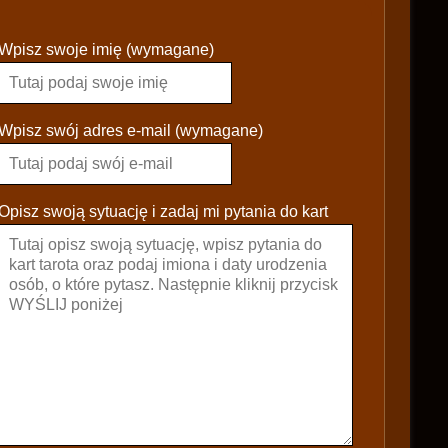
P
Wpisz swoje imię (wymagane)
l
e
a
s
Wpisz swój adres e-mail (wymagane)
e
l
e
Opisz swoją sytuację i zadaj mi pytania do kart
a
v
e
t
h
i
s
f
i
e