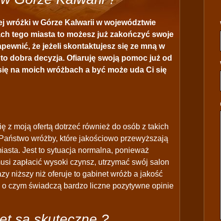
j wróżki w Górze Kalwarii w województwie
ch tego miasta to możesz już zakończyć swoje
pewnić, że jeżeli skontaktujesz się ze mną w
to dobra decyzja. Ofiaruję swoją pomoc już od
z się na moich wróżbach a być może uda Ci się
ę z moją ofertą dotrzeć również do osób z takich
Państwo wróżby, które jakościowo przewyższają
iasta. Jest to sytuacja normalna, ponieważ
musi zapłacić wysoki czynsz, utrzymać swój salon
azy niższy niż oferuje to gabinet wróżb a jakość
j o czym świadczą bardzo liczne pozytywne opinie
et są skuteczne ?