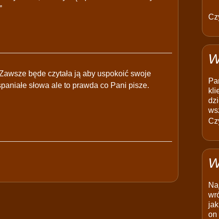
”
Czy
W
ę.Zawsze będe czytała ją aby uspokoić swoje
Pam
spaniałe słowa ale to prawda co Pani pisze.
kli
dzi
ws
Czy
W
Na
wró
jak
on 