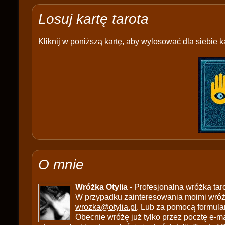
Losuj kartę tarota
Kliknij w poniższą kartę, aby wylosować dla siebie ka
O mnie
Wróżka Otylia
- Profesjonalna wróżka tar
W przypadku zainteresowania moimi wróżb
wrozka@otylia.pl
. Lub za pomocą formula
Obecnie wróżę już tylko przez pocztę e-ma