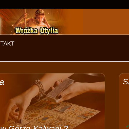
TAKT
ia
S
w Górze Kalwarii ?