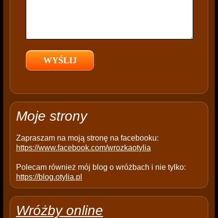
s
f
i
e
l
d
e
m
p
t
Moje strony
y
.
Zapraszam na moją stronę na facebooku:
https://www.facebook.com/wrozkaotylia
Polecam również mój blog o wróżbach i nie tylko:
https://blog.otylia.pl
Wróżby online