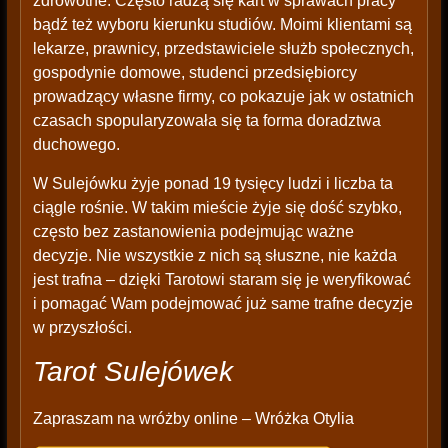
zdrowotne. Często radzą się kart w sprawach pracy
bądź też wyboru kierunku studiów. Moimi klientami są
lekarze, prawnicy, przedstawiciele służb społecznych,
gospodynie domowe, studenci przedsiębiorcy
prowadzący własne firmy, co pokazuje jak w ostatnich
czasach spopularyzowała się ta forma doradztwa
duchowego.
W Sulejówku żyje ponad 19 tysięcy ludzi i liczba ta
ciągle rośnie. W takim mieście żyje się dość szybko,
często bez zastanowienia podejmując ważne
decyzje. Nie wszystkie z nich są słuszne, nie każda
jest trafna – dzięki Tarotowi staram się je weryfikować
i pomagać Wam podejmować już same trafne decyzje
w przyszłości.
Tarot Sulejówek
Zapraszam na wróżby online – Wróżka Otylia