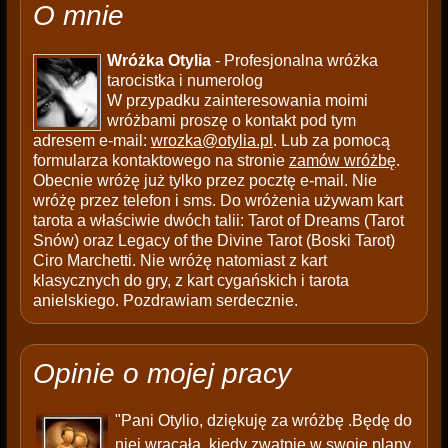
O mnie
Wróżka Otylia
- Profesjonalna wróżka
tarocistka i numerolog
W przypadku zainteresowania moimi
wróżbami proszę o kontakt pod tym
adresem e-mail:
wrozka@otylia.pl
. Lub za pomocą
formularza kontaktowego na stronie
zamów wróżbę
.
Obecnie wróżę już tylko przez pocztę e-mail. Nie
wróżę przez telefon i sms. Do wróżenia używam kart
tarota a właściwie dwóch talii: Tarot of Dreams (Tarot
Snów) oraz Legacy of the Divine Tarot (Boski Tarot)
Ciro Marchetti. Nie wróżę natomiast z kart
klasycznych do gry, z kart cygańskich i tarota
anielskiego. Pozdrawiam serdecznie.
Opinie o mojej pracy
"Pani Otylio, dziękuję za wróżbę .Będę do
niej wracała, kiedy zwątpię w swoje plany