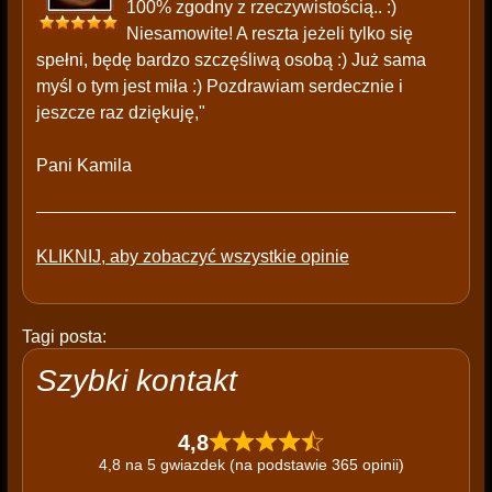
100% zgodny z rzeczywistością.. :)
Niesamowite! A reszta jeżeli tylko się
spełni, będę bardzo szczęśliwą osobą :) Już sama
myśl o tym jest miła :) Pozdrawiam serdecznie i
jeszcze raz dziękuję,"
Pani Kamila
KLIKNIJ, aby zobaczyć wszystkie opinie
Tagi posta:
Szybki kontakt
4,8
4,8 na 5 gwiazdek (na podstawie 365 opinii)