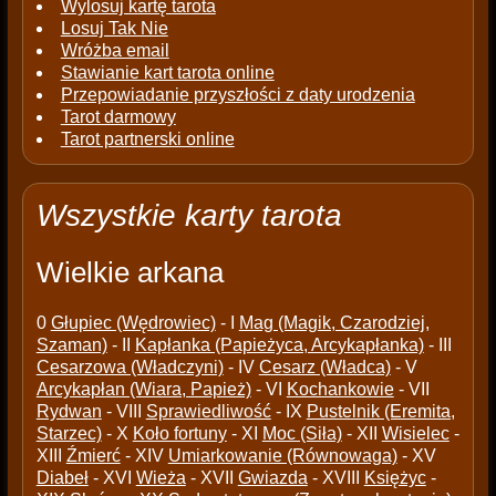
Wylosuj kartę tarota
Losuj Tak Nie
Wróżba email
Stawianie kart tarota online
Przepowiadanie przyszłości z daty urodzenia
Tarot darmowy
Tarot partnerski online
Wszystkie karty tarota
Wielkie arkana
0
Głupiec (Wędrowiec)
- I
Mag (Magik, Czarodziej,
Szaman)
- II
Kapłanka (Papieżyca, Arcykapłanka)
- III
Cesarzowa (Władczyni)
- IV
Cesarz (Władca)
- V
Arcykapłan (Wiara, Papież)
- VI
Kochankowie
- VII
Rydwan
- VIII
Sprawiedliwość
- IX
Pustelnik (Eremita,
Starzec)
- X
Koło fortuny
- XI
Moc (Siła)
- XII
Wisielec
-
XIII
Źmierć
- XIV
Umiarkowanie (Równowaga)
- XV
Diabeł
- XVI
Wieża
- XVII
Gwiazda
- XVIII
Księżyc
-