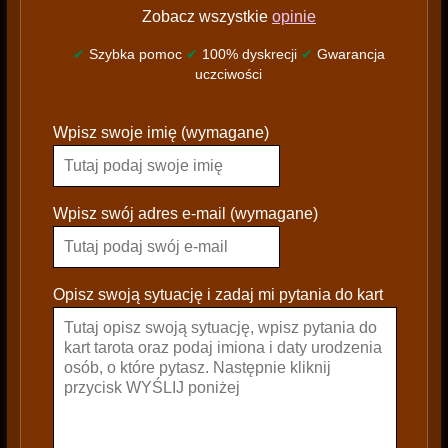
Zobacz wszystkie
opinie
✔
Szybka pomoc
✔
100% dyskrecji
✔
Gwarancja
uczciwości
P
Wpisz swoje imię (wymagane)
l
e
a
s
Wpisz swój adres e-mail (wymagane)
e
l
e
Opisz swoją sytuację i zadaj mi pytania do kart
a
v
e
t
h
i